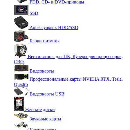
FDD, CD- и DVD-приводы
SSD
Аксессуары к HDD/SSD
Блоки питания
Вентиляторы для ПК, Кулеры для процессоров,
СВО
Видеокарты
Профессиональные карты NVIDIA RTX, Tesla,
Quadro
Видеокарты USB
Жесткие диски
Звуковые карты
Контроллеры