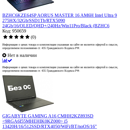
BZHC6KZE64SP AORUS MASTER 16 AM6H Intel Ultra 9
275HX/32Gb/SSD1Tb/RTX5090
24Gb/16/OLED/QHD+/240Hz/Win11Pro/Black (BZHC6
Код: 950659
(0)
Информация о ценах товара и комплектации указанная на сайте не является офертой в смысле,
определяемом положениями ст. 435 Гражданского Кодекса РФ.
Нет в наличии
Информация о ценах товара и комплектации указанная на сайте не является офертой в смысле,
определяемом положениями ст. 435 Гражданского Кодекса РФ.
GIGABYTE GAMING A16 CMHH2KZ893SD
<9RGA6I55MHEHIK0KZ000> i5
13420H/16/512SSD/RTX4050/WiFi/BT/noOS/16"