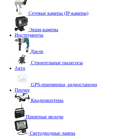
Сетевые камеры (IP-камеры)
Экшн-камеры
Инструменты
Дрели
Строительные пылесосы
Авто
GPS-приемники, радиостанции
Прочее
Квадрокоптеры
Приятные мелочи
Светодиодные лампы