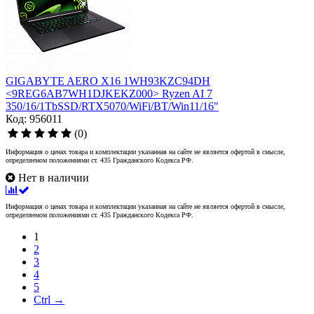
GIGABYTE AERO X16 1WH93KZC94DH
<9REG6AB7WH1DJKEKZ000> Ryzen AI 7
350/16/1TbSSD/RTX5070/WiFi/BT/Win11/16"
Код: 956011
(0)
Информация о ценах товара и комплектации указанная на сайте не является офертой в смысле,
определяемом положениями ст. 435 Гражданского Кодекса РФ.
Нет в наличии
Информация о ценах товара и комплектации указанная на сайте не является офертой в смысле,
определяемом положениями ст. 435 Гражданского Кодекса РФ.
1
2
3
4
5
Ctrl →