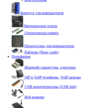
Корпуса для компьютеров
Материнские платы
Оперативная память
Процессоры для компьютеров
Райзеры (Riser cards)
Периферия
Bluetooth гарнитуры, адаптеры
SIP и VoIP телефоны, VoIP шлюзы
USB концентраторы (USB hub)
Веб-камеры