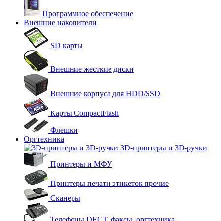
Программное обеспечение
Внешние накопители
SD карты
Внешние жесткие диски
Внешние корпуса для HDD/SSD
Карты CompactFlash
Флешки
Оргтехника
3D-принтеры и 3D-ручки
Принтеры и МФУ
Принтеры печати этикеток прочие
Сканеры
Телефоны DECT, факсы, оргтехника