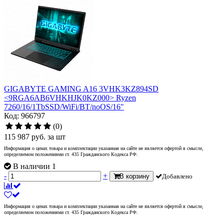
GIGABYTE GAMING A16 3VHK3KZ894SD
<9RGA6AB6VHKHJK0KZ000> Ryzen
7260/16/1TbSSD/WiFi/BT/noOS/16"
Код: 966797
(0)
115 987
руб.
за шт
Информация о ценах товара и комплектации указанная на сайте не является офертой в смысле,
определяемом положениями ст. 435 Гражданского Кодекса РФ.
В наличии 1
-
+
В корзину
Добавлено
Информация о ценах товара и комплектации указанная на сайте не является офертой в смысле,
определяемом положениями ст. 435 Гражданского Кодекса РФ.