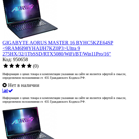
GIGABYTE AORUS MASTER 16 BYHC5KZE64SP
<9RAM6I98YHAIJH7KZ0P3>Ultra 9
275HX/32/1TbSSD/RTX5080/WiFi/BT/Win11Pro/16"
Код: 950658
(0)
Информация о ценах товара и комплектации указанная на сайте не является офертой в смысле,
определяемом положениями ст. 435 Гражданского Кодекса РФ.
Нет в наличии
Информация о ценах товара и комплектации указанная на сайте не является офертой в смысле,
определяемом положениями ст. 435 Гражданского Кодекса РФ.