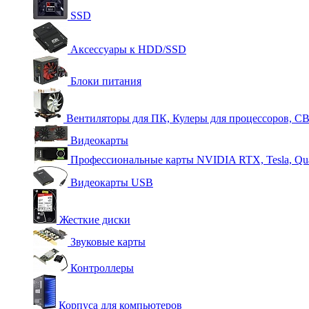
SSD
Аксессуары к HDD/SSD
Блоки питания
Вентиляторы для ПК, Кулеры для процессоров, С
Видеокарты
Профессиональные карты NVIDIA RTX, Tesla, Qu
Видеокарты USB
Жесткие диски
Звуковые карты
Контроллеры
Корпуса для компьютеров