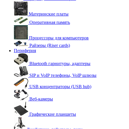
Материнские платы
Оперативная память
Процессоры для компьютеров
Райзеры (Riser cards)
Периферия
Bluetooth гарнитуры, адаптеры
SIP и VoIP телефоны, VoIP шлюзы
USB концентраторы (USB hub)
Веб-камеры
Графические планшеты