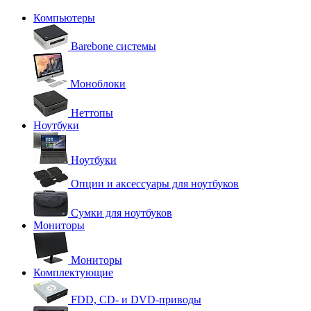
Компьютеры
Barebone системы
Моноблоки
Неттопы
Ноутбуки
Ноутбуки
Опции и аксессуары для ноутбуков
Сумки для ноутбуков
Мониторы
Мониторы
Комплектующие
FDD, CD- и DVD-приводы