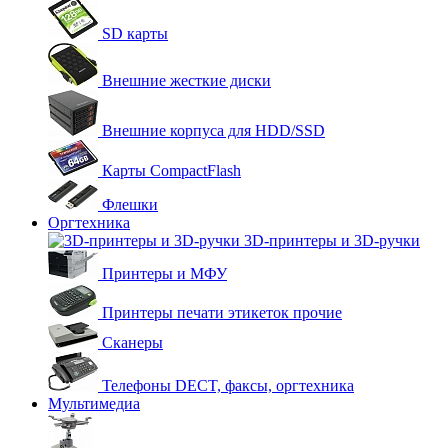
SD карты
Внешние жесткие диски
Внешние корпуса для HDD/SSD
Карты CompactFlash
Флешки
Оргтехника
3D-принтеры и 3D-ручки
Принтеры и МФУ
Принтеры печати этикеток прочие
Сканеры
Телефоны DECT, факсы, оргтехника
Мультимедиа