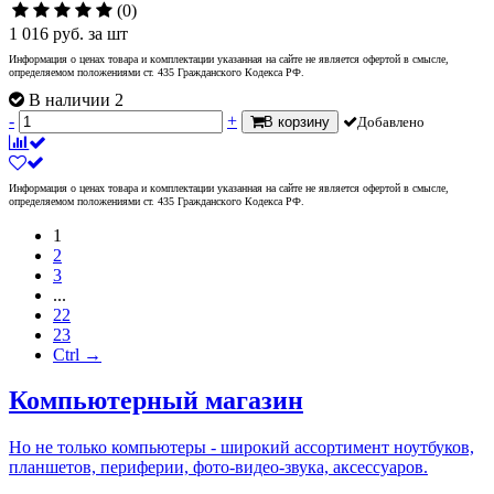
(0)
1 016
руб.
за шт
Информация о ценах товара и комплектации указанная на сайте не является офертой в смысле,
определяемом положениями ст. 435 Гражданского Кодекса РФ.
В наличии 2
-
+
В корзину
Добавлено
Информация о ценах товара и комплектации указанная на сайте не является офертой в смысле,
определяемом положениями ст. 435 Гражданского Кодекса РФ.
1
2
3
...
22
23
Ctrl →
Компьютерный магазин
Но не только компьютеры - широкий ассортимент ноутбуков,
планшетов, периферии, фото-видео-звука, аксессуаров.