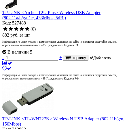
TP-LINK <Archer T2U Plus> Wireless USB Adapter
(802.11a/b/g/n/ac, 433Mbps, 5dBi)
Код: 527488
(0)
882
руб.
за шт
Информация о ценах товара и комплектации указанная на сайте не является офертой в смысле,
определяемом положениями ст. 435 Гражданского Кодекса РФ.
В наличии 5
-
+
В корзину
Добавлено
Информация о ценах товара и комплектации указанная на сайте не является офертой в смысле,
определяемом положениями ст. 435 Гражданского Кодекса РФ.
TP-LINK <TL-WN727N> Wireless N USB Adapter (802.11b/g/n,
150Mbps)