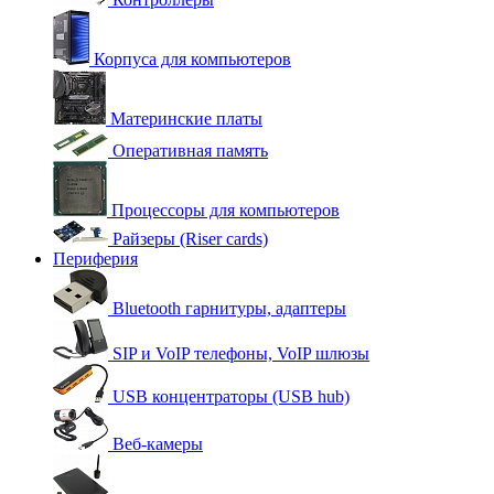
Корпуса для компьютеров
Материнские платы
Оперативная память
Процессоры для компьютеров
Райзеры (Riser cards)
Периферия
Bluetooth гарнитуры, адаптеры
SIP и VoIP телефоны, VoIP шлюзы
USB концентраторы (USB hub)
Веб-камеры