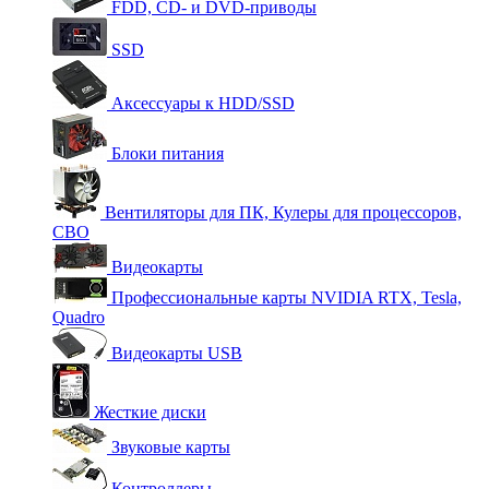
FDD, CD- и DVD-приводы
SSD
Аксессуары к HDD/SSD
Блоки питания
Вентиляторы для ПК, Кулеры для процессоров,
СВО
Видеокарты
Профессиональные карты NVIDIA RTX, Tesla,
Quadro
Видеокарты USB
Жесткие диски
Звуковые карты
Контроллеры