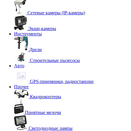
Сетевые камеры (IP-камеры)
Экшн-камеры
Инструменты
Дрели
Строительные пылесосы
Авто
GPS-приемники, радиостанции
Прочее
Квадрокоптеры
Приятные мелочи
Светодиодные лампы