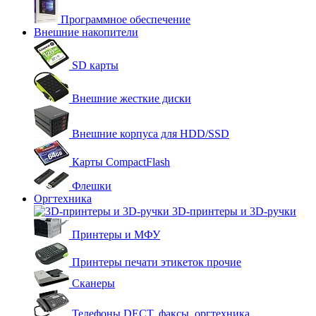
Программное обеспечение
Внешние накопители
SD карты
Внешние жесткие диски
Внешние корпуса для HDD/SSD
Карты CompactFlash
Флешки
Оргтехника
3D-принтеры и 3D-ручки
Принтеры и МФУ
Принтеры печати этикеток прочие
Сканеры
Телефоны DECT, факсы, оргтехника