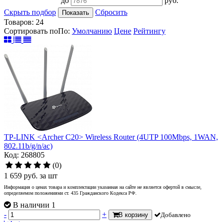
до
руб.
Скрыть подбор
Сбросить
Показать
Товаров:
24
Сортировать по
По
:
Умолчанию
Цене
Рейтингу
TP-LINK <Archer C20> Wireless Router (4UTP 100Mbps, 1WAN,
802.11b/g/n/ac)
Код: 268805
(0)
1 659
руб.
за шт
Информация о ценах товара и комплектации указанная на сайте не является офертой в смысле,
определяемом положениями ст. 435 Гражданского Кодекса РФ.
В наличии 1
-
+
В корзину
Добавлено