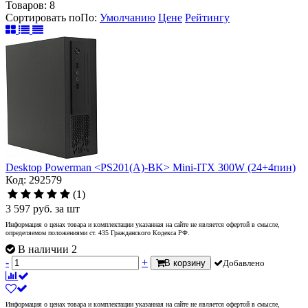
Товаров:
8
Сортировать по
По
:
Умолчанию
Цене
Рейтингу
Desktop Powerman <PS201(A)-BK> Mini-ITX 300W (24+4пин)
Код: 292579
(1)
3 597
руб.
за шт
Информация о ценах товара и комплектации указанная на сайте не является офертой в смысле,
определяемом положениями ст. 435 Гражданского Кодекса РФ.
В наличии 2
-
+
В корзину
Добавлено
Информация о ценах товара и комплектации указанная на сайте не является офертой в смысле,