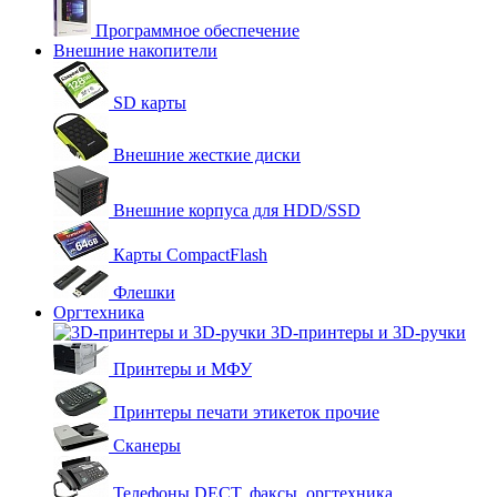
Программное обеспечение
Внешние накопители
SD карты
Внешние жесткие диски
Внешние корпуса для HDD/SSD
Карты CompactFlash
Флешки
Оргтехника
3D-принтеры и 3D-ручки
Принтеры и МФУ
Принтеры печати этикеток прочие
Сканеры
Телефоны DECT, факсы, оргтехника