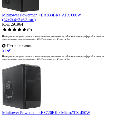
Miditower Powerman <BA833BK> ATX 600W
(24+2x4+2x6/8пин)
Код: 291964
(0)
Информация о ценах товара и комплектации указанная на сайте не является офертой в смысле,
определяемом положениями ст. 435 Гражданского Кодекса РФ.
Нет в наличии
Информация о ценах товара и комплектации указанная на сайте не является офертой в смысле,
определяемом положениями ст. 435 Гражданского Кодекса РФ.
Minitower Powerman <ES726BK> MicroATX 450W