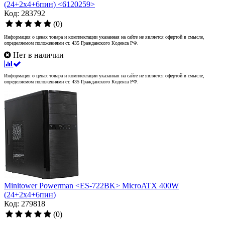
(24+2x4+6пин) <6120259>
Код: 283792
(0)
Информация о ценах товара и комплектации указанная на сайте не является офертой в смысле,
определяемом положениями ст. 435 Гражданского Кодекса РФ.
Нет в наличии
Информация о ценах товара и комплектации указанная на сайте не является офертой в смысле,
определяемом положениями ст. 435 Гражданского Кодекса РФ.
Minitower Powerman <ES-722BK> MicroATX 400W
(24+2x4+6пин)
Код: 279818
(0)