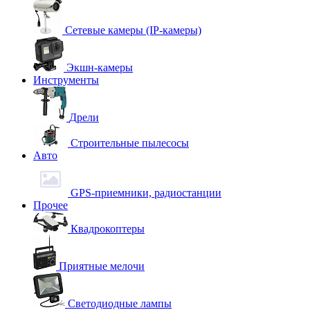
Сетевые камеры (IP-камеры)
Экшн-камеры
Инструменты
Дрели
Строительные пылесосы
Авто
GPS-приемники, радиостанции
Прочее
Квадрокоптеры
Приятные мелочи
Светодиодные лампы