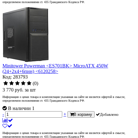
определяемом положениями ст. 435 Гражданского Кодекса РФ.
Minitower Powerman <ES701BK> MicroATX 450W
(24+2x4+6пин) <6120258>
Код: 283793
(0)
3 770
руб.
за шт
Информация о ценах товара и комплектации указанная на сайте не является офертой в смысле,
определяемом положениями ст. 435 Гражданского Кодекса РФ.
В наличии 1
-
+
В корзину
Добавлено
Информация о ценах товара и комплектации указанная на сайте не является офертой в смысле,
определяемом положениями ст. 435 Гражданского Кодекса РФ.