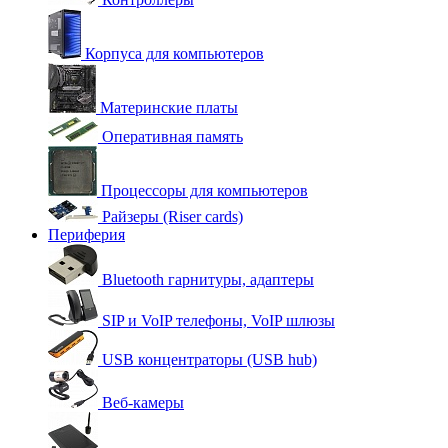
Корпуса для компьютеров
Материнские платы
Оперативная память
Процессоры для компьютеров
Райзеры (Riser cards)
Периферия
Bluetooth гарнитуры, адаптеры
SIP и VoIP телефоны, VoIP шлюзы
USB концентраторы (USB hub)
Веб-камеры