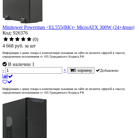
Minitower Powerman <EL555(BK)> MicroATX 300W (24+4пин)
Код: 926376
(0)
4 668
руб.
за шт
Информация о ценах товара и комплектации указанная на сайте не является офертой в смысле,
определяемом положениями ст. 435 Гражданского Кодекса РФ.
В наличии 1
-
+
В корзину
Добавлено
Информация о ценах товара и комплектации указанная на сайте не является офертой в смысле,
определяемом положениями ст. 435 Гражданского Кодекса РФ.