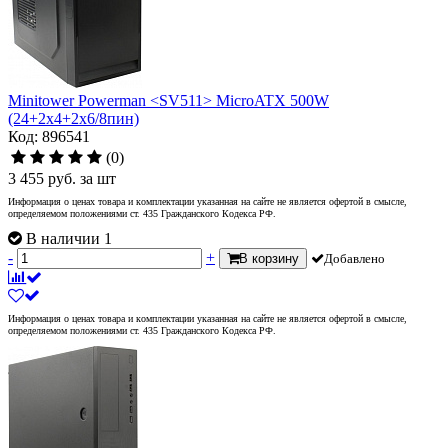
Minitower Powerman <SV511> MicroATX 500W
(24+2x4+2x6/8пин)
Код: 896541
(0)
3 455
руб.
за шт
Информация о ценах товара и комплектации указанная на сайте не является офертой в смысле,
определяемом положениями ст. 435 Гражданского Кодекса РФ.
В наличии 1
-
+
В корзину
Добавлено
Информация о ценах товара и комплектации указанная на сайте не является офертой в смысле,
определяемом положениями ст. 435 Гражданского Кодекса РФ.