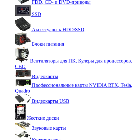
FDD, CD- и DVD-приводы
SSD
Аксессуары к HDD/SSD
Блоки питания
Вентиляторы для ПК, Кулеры для процессоров,
СВО
Видеокарты
Профессиональные карты NVIDIA RTX, Tesla,
Quadro
Видеокарты USB
Жесткие диски
Звуковые карты
Контроллеры