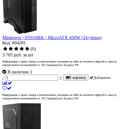
Minitower <ST616BK> MicroATX 450W (24+4пин)
Код: 804281
(0)
3 705
руб.
за шт
Информация о ценах товара и комплектации указанная на сайте не является офертой в смысле,
определяемом положениями ст. 435 Гражданского Кодекса РФ.
В наличии 1
-
+
В корзину
Добавлено
Информация о ценах товара и комплектации указанная на сайте не является офертой в смысле,
определяемом положениями ст. 435 Гражданского Кодекса РФ.