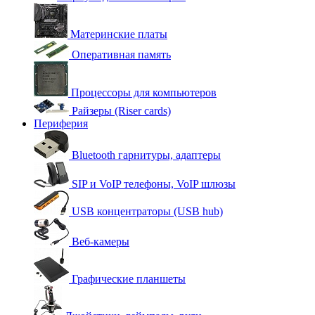
Материнские платы
Оперативная память
Процессоры для компьютеров
Райзеры (Riser cards)
Периферия
Bluetooth гарнитуры, адаптеры
SIP и VoIP телефоны, VoIP шлюзы
USB концентраторы (USB hub)
Веб-камеры
Графические планшеты