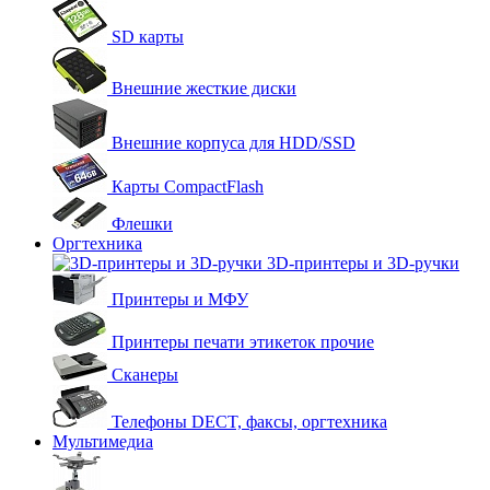
SD карты
Внешние жесткие диски
Внешние корпуса для HDD/SSD
Карты CompactFlash
Флешки
Оргтехника
3D-принтеры и 3D-ручки
Принтеры и МФУ
Принтеры печати этикеток прочие
Сканеры
Телефоны DECT, факсы, оргтехника
Мультимедиа