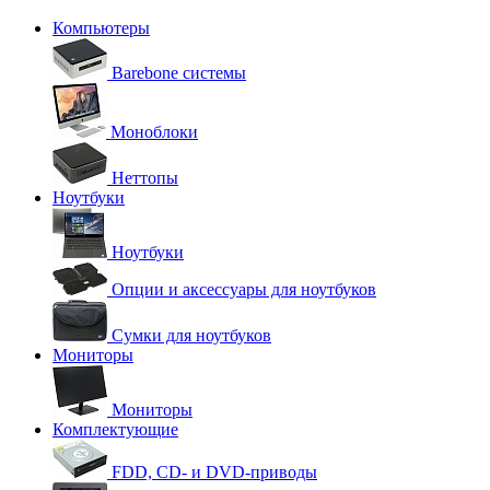
Компьютеры
Barebone системы
Моноблоки
Неттопы
Ноутбуки
Ноутбуки
Опции и аксессуары для ноутбуков
Сумки для ноутбуков
Мониторы
Мониторы
Комплектующие
FDD, CD- и DVD-приводы