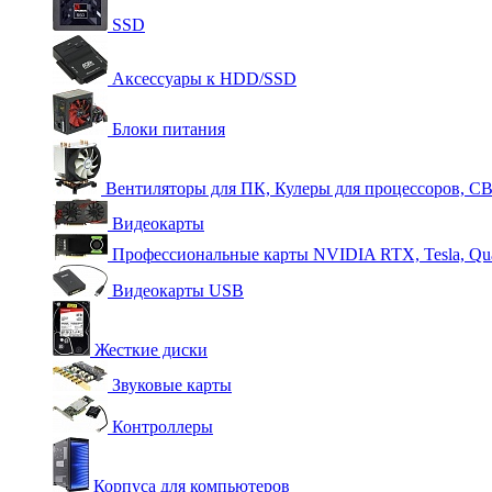
SSD
Аксессуары к HDD/SSD
Блоки питания
Вентиляторы для ПК, Кулеры для процессоров, С
Видеокарты
Профессиональные карты NVIDIA RTX, Tesla, Qu
Видеокарты USB
Жесткие диски
Звуковые карты
Контроллеры
Корпуса для компьютеров