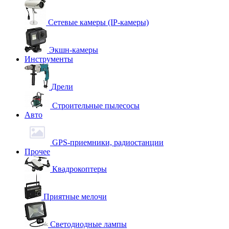
Сетевые камеры (IP-камеры)
Экшн-камеры
Инструменты
Дрели
Строительные пылесосы
Авто
GPS-приемники, радиостанции
Прочее
Квадрокоптеры
Приятные мелочи
Светодиодные лампы