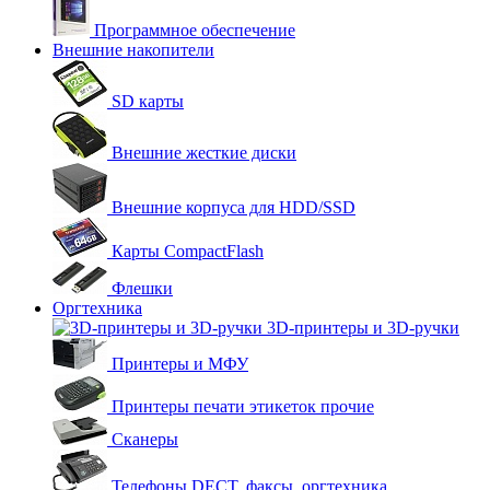
Программное обеспечение
Внешние накопители
SD карты
Внешние жесткие диски
Внешние корпуса для HDD/SSD
Карты CompactFlash
Флешки
Оргтехника
3D-принтеры и 3D-ручки
Принтеры и МФУ
Принтеры печати этикеток прочие
Сканеры
Телефоны DECT, факсы, оргтехника