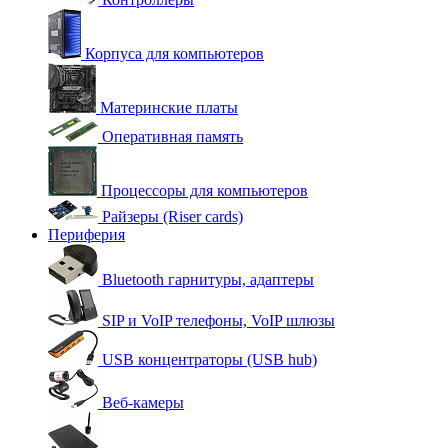
Корпуса для компьютеров
Материнские платы
Оперативная память
Процессоры для компьютеров
Райзеры (Riser cards)
Периферия
Bluetooth гарнитуры, адаптеры
SIP и VoIP телефоны, VoIP шлюзы
USB концентраторы (USB hub)
Веб-камеры