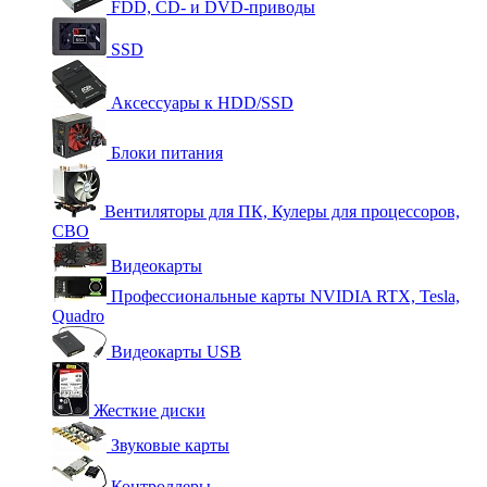
FDD, CD- и DVD-приводы
SSD
Аксессуары к HDD/SSD
Блоки питания
Вентиляторы для ПК, Кулеры для процессоров,
СВО
Видеокарты
Профессиональные карты NVIDIA RTX, Tesla,
Quadro
Видеокарты USB
Жесткие диски
Звуковые карты
Контроллеры