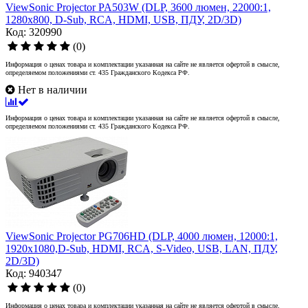
ViewSonic Projector PA503W (DLP, 3600 люмен, 22000:1,
1280x800, D-Sub, RCA, HDMI, USB, ПДУ, 2D/3D)
Код: 320990
(0)
Информация о ценах товара и комплектации указанная на сайте не является офертой в смысле,
определяемом положениями ст. 435 Гражданского Кодекса РФ.
Нет в наличии
Информация о ценах товара и комплектации указанная на сайте не является офертой в смысле,
определяемом положениями ст. 435 Гражданского Кодекса РФ.
ViewSonic Projector PG706HD (DLP, 4000 люмен, 12000:1,
1920x1080,D-Sub, HDMI, RCA, S-Video, USB, LAN, ПДУ,
2D/3D)
Код: 940347
(0)
Информация о ценах товара и комплектации указанная на сайте не является офертой в смысле,