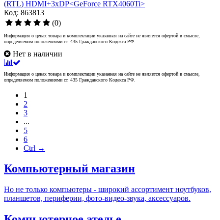
(RTL) HDMI+3xDP<GeForce RTX4060Ti>
Код: 863813
(0)
Информация о ценах товара и комплектации указанная на сайте не является офертой в смысле,
определяемом положениями ст. 435 Гражданского Кодекса РФ.
Нет в наличии
Информация о ценах товара и комплектации указанная на сайте не является офертой в смысле,
определяемом положениями ст. 435 Гражданского Кодекса РФ.
1
2
3
...
5
6
Ctrl →
Компьютерный магазин
Но не только компьютеры - широкий ассортимент ноутбуков,
планшетов, периферии, фото-видео-звука, аксессуаров.
Компьютерное ателье