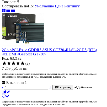
Товаров:
5
Сортировать по
По
:
Умолчанию
Цене
Рейтингу
2Gb <PCI-Ex1> GDDR5 ASUS GT730-4H-SL-2GD5 (RTL)
4xHDMI <GeForce GT730>
Код: 632182
(2)
7 259
руб.
за шт
Информация о ценах товара и комплектации указанная на сайте не является офертой в смысле,
определяемом положениями ст. 435 Гражданского Кодекса РФ.
В наличии 1
-
+
В корзину
Добавлено
Информация о ценах товара и комплектации указанная на сайте не является офертой в смысле,
определяемом положениями ст. 435 Гражданского Кодекса РФ.