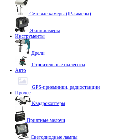
Сетевые камеры (IP-камеры)
Экшн-камеры
Инструменты
Дрели
Строительные пылесосы
Авто
GPS-приемники, радиостанции
Прочее
Квадрокоптеры
Приятные мелочи
Светодиодные лампы