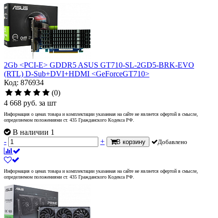
2Gb <PCI-E> GDDR5 ASUS GT710-SL-2GD5-BRK-EVO
(RTL) D-Sub+DVI+HDMI <GeForceGT710>
Код: 876934
(0)
4 668
руб.
за шт
Информация о ценах товара и комплектации указанная на сайте не является офертой в смысле,
определяемом положениями ст. 435 Гражданского Кодекса РФ.
В наличии 1
-
+
В корзину
Добавлено
Информация о ценах товара и комплектации указанная на сайте не является офертой в смысле,
определяемом положениями ст. 435 Гражданского Кодекса РФ.