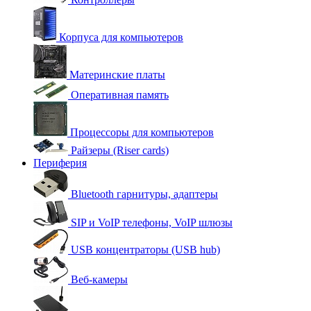
Корпуса для компьютеров
Материнские платы
Оперативная память
Процессоры для компьютеров
Райзеры (Riser cards)
Периферия
Bluetooth гарнитуры, адаптеры
SIP и VoIP телефоны, VoIP шлюзы
USB концентраторы (USB hub)
Веб-камеры