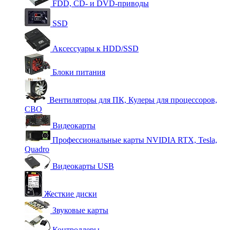
FDD, CD- и DVD-приводы
SSD
Аксессуары к HDD/SSD
Блоки питания
Вентиляторы для ПК, Кулеры для процессоров,
СВО
Видеокарты
Профессиональные карты NVIDIA RTX, Tesla,
Quadro
Видеокарты USB
Жесткие диски
Звуковые карты
Контроллеры