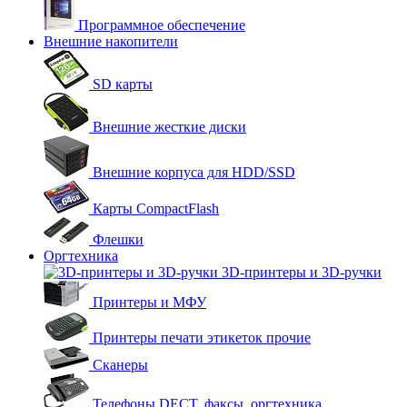
Программное обеспечение
Внешние накопители
SD карты
Внешние жесткие диски
Внешние корпуса для HDD/SSD
Карты CompactFlash
Флешки
Оргтехника
3D-принтеры и 3D-ручки
Принтеры и МФУ
Принтеры печати этикеток прочие
Сканеры
Телефоны DECT, факсы, оргтехника