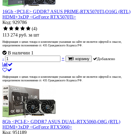
16Gb <PCI-E> GDDR7 ASUS PRIME-RTX5070TI-O16G (RTL)
HDMI+3xDP <GeForce RTX5070Ti>
Код: 929786
(4)
113 274
руб.
за шт
Информация о ценах товара и комплектации указанная на сайте не является офертой в смысле,
определяемом положениями ст. 435 Гражданского Кодекса РФ.
В наличии 1
-
+
В корзину
Добавлено
Информация о ценах товара и комплектации указанная на сайте не является офертой в смысле,
определяемом положениями ст. 435 Гражданского Кодекса РФ.
8Gb <PCI-E> GDDR7 ASUS DUAL-RTX5060-O8G (RTL)
HDMI+3xDP <GeForce RTX5060>
Код: 951189