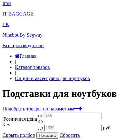
Irbis
IT BAGGAGE
LK
Ninebot By Segway
Все производители
Главная
|
Каталог товаров
|
Опции и аксессуары для ноутбуков
Подставки для ноутбуков
Подобрать товары по параметрам
от
Розничная цена
до
руб.
Скрыть подбор
Сбросить
Показать