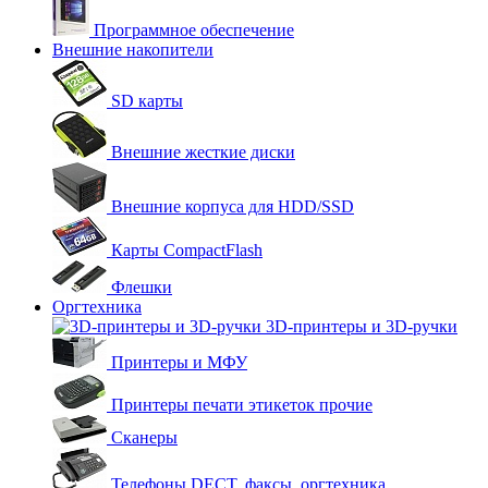
Программное обеспечение
Внешние накопители
SD карты
Внешние жесткие диски
Внешние корпуса для HDD/SSD
Карты CompactFlash
Флешки
Оргтехника
3D-принтеры и 3D-ручки
Принтеры и МФУ
Принтеры печати этикеток прочие
Сканеры
Телефоны DECT, факсы, оргтехника