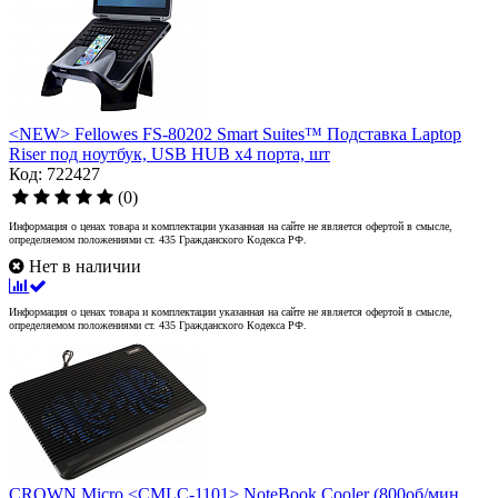
<NEW> Fellowes FS-80202 Smart Suites™ Подставка Laptop
Riser под ноутбук, USB HUB x4 порта, шт
Код: 722427
(0)
Информация о ценах товара и комплектации указанная на сайте не является офертой в смысле,
определяемом положениями ст. 435 Гражданского Кодекса РФ.
Нет в наличии
Информация о ценах товара и комплектации указанная на сайте не является офертой в смысле,
определяемом положениями ст. 435 Гражданского Кодекса РФ.
CROWN Micro <CMLC-1101> NoteBook Cooler (800об/мин,