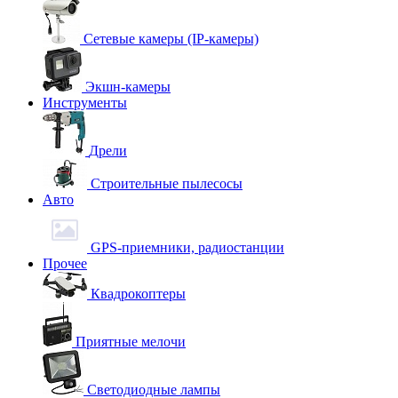
Сетевые камеры (IP-камеры)
Экшн-камеры
Инструменты
Дрели
Строительные пылесосы
Авто
GPS-приемники, радиостанции
Прочее
Квадрокоптеры
Приятные мелочи
Светодиодные лампы