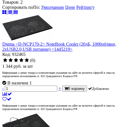
Товаров:
2
Сортировать по
По
:
Умолчанию
Цене
Рейтингу
Digma <D-NCP170-2> NoteBook Cooler (20дБ, 1000об/мин,
2xUSB2.0,USB питание) <1445219>
Код: 932465
(0)
1 344
руб.
за шт
Информация о ценах товара и комплектации указанная на сайте не является офертой в смысле,
определяемом положениями ст. 435 Гражданского Кодекса РФ.
В наличии 1
-
+
В корзину
Добавлено
Информация о ценах товара и комплектации указанная на сайте не является офертой в смысле,
определяемом положениями ст. 435 Гражданского Кодекса РФ.