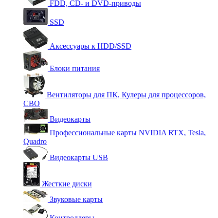
FDD, CD- и DVD-приводы
SSD
Аксессуары к HDD/SSD
Блоки питания
Вентиляторы для ПК, Кулеры для процессоров,
СВО
Видеокарты
Профессиональные карты NVIDIA RTX, Tesla,
Quadro
Видеокарты USB
Жесткие диски
Звуковые карты
Контроллеры