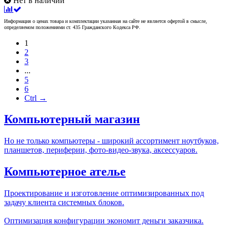
Нет в наличии
Информация о ценах товара и комплектации указанная на сайте не является офертой в смысле,
определяемом положениями ст. 435 Гражданского Кодекса РФ.
1
2
3
...
5
6
Ctrl →
Компьютерный магазин
Но не только компьютеры - широкий ассортимент ноутбуков,
планшетов, периферии, фото-видео-звука, аксессуаров.
Компьютерное ателье
Проектирование и изготовление оптимизированных под
задачу клиента системных блоков.
Оптимизация конфигурации экономит деньги заказчика.