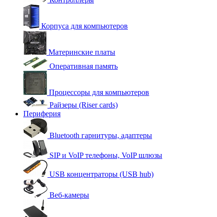
Корпуса для компьютеров
Материнские платы
Оперативная память
Процессоры для компьютеров
Райзеры (Riser cards)
Периферия
Bluetooth гарнитуры, адаптеры
SIP и VoIP телефоны, VoIP шлюзы
USB концентраторы (USB hub)
Веб-камеры