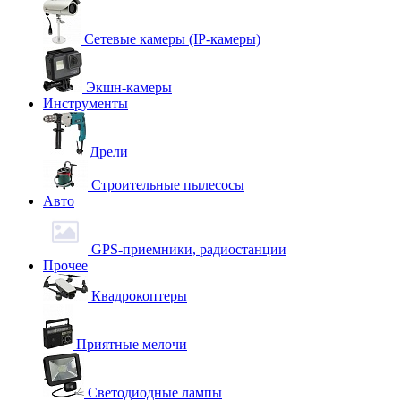
Сетевые камеры (IP-камеры)
Экшн-камеры
Инструменты
Дрели
Строительные пылесосы
Авто
GPS-приемники, радиостанции
Прочее
Квадрокоптеры
Приятные мелочи
Светодиодные лампы