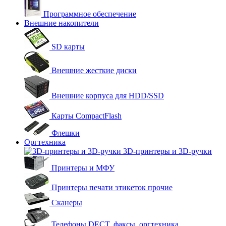
Программное обеспечение
Внешние накопители
SD карты
Внешние жесткие диски
Внешние корпуса для HDD/SSD
Карты CompactFlash
Флешки
Оргтехника
3D-принтеры и 3D-ручки
Принтеры и МФУ
Принтеры печати этикеток прочие
Сканеры
Телефоны DECT, факсы, оргтехника