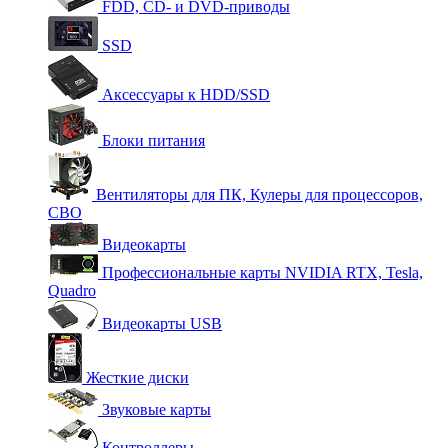
FDD, CD- и DVD-приводы
SSD
Аксессуары к HDD/SSD
Блоки питания
Вентиляторы для ПК, Кулеры для процессоров,
СВО
Видеокарты
Профессиональные карты NVIDIA RTX, Tesla,
Quadro
Видеокарты USB
Жесткие диски
Звуковые карты
Контроллеры