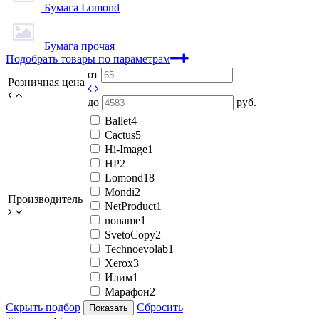
Бумага Lomond
Бумага прочая
Подобрать товары по параметрам
от
Розничная цена
до
руб.
Ballet
4
Cactus
5
Hi-Image
1
HP
2
Lomond
18
Mondi
2
Производитель
NetProduct
1
noname
1
SvetoCopy
2
Technoevolab
1
Xerox
3
Илим
1
Марафон
2
Скрыть подбор
Сбросить
Показать