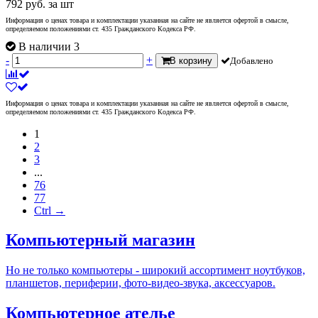
792
руб.
за шт
Информация о ценах товара и комплектации указанная на сайте не является офертой в смысле,
определяемом положениями ст. 435 Гражданского Кодекса РФ.
В наличии 3
-
+
В корзину
Добавлено
Информация о ценах товара и комплектации указанная на сайте не является офертой в смысле,
определяемом положениями ст. 435 Гражданского Кодекса РФ.
1
2
3
...
76
77
Ctrl →
Компьютерный магазин
Но не только компьютеры - широкий ассортимент ноутбуков,
планшетов, периферии, фото-видео-звука, аксессуаров.
Компьютерное ателье