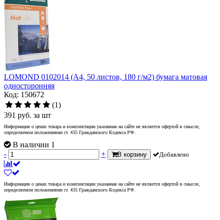
LOMOND 0102014 (A4, 50 листов, 180 г/м2) бумага матовая
односторонняя
Код: 150672
(1)
391
руб.
за шт
Информация о ценах товара и комплектации указанная на сайте не является офертой в смысле,
определяемом положениями ст. 435 Гражданского Кодекса РФ.
В наличии 1
-
+
В корзину
Добавлено
Информация о ценах товара и комплектации указанная на сайте не является офертой в смысле,
определяемом положениями ст. 435 Гражданского Кодекса РФ.