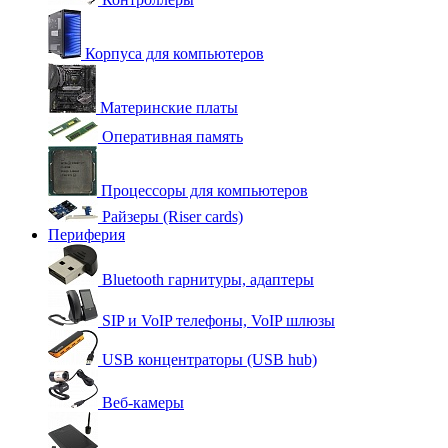
Корпуса для компьютеров
Материнские платы
Оперативная память
Процессоры для компьютеров
Райзеры (Riser cards)
Периферия
Bluetooth гарнитуры, адаптеры
SIP и VoIP телефоны, VoIP шлюзы
USB концентраторы (USB hub)
Веб-камеры