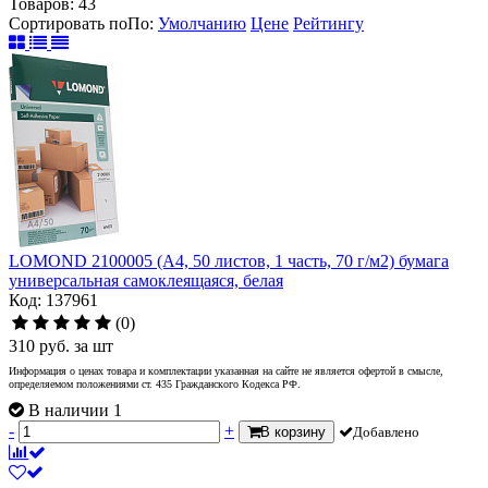
Товаров:
43
Сортировать по
По
:
Умолчанию
Цене
Рейтингу
LOMOND 2100005 (A4, 50 листов, 1 часть, 70 г/м2) бумага
универсальная самоклеящаяся, белая
Код: 137961
(0)
310
руб.
за шт
Информация о ценах товара и комплектации указанная на сайте не является офертой в смысле,
определяемом положениями ст. 435 Гражданского Кодекса РФ.
В наличии 1
-
+
В корзину
Добавлено