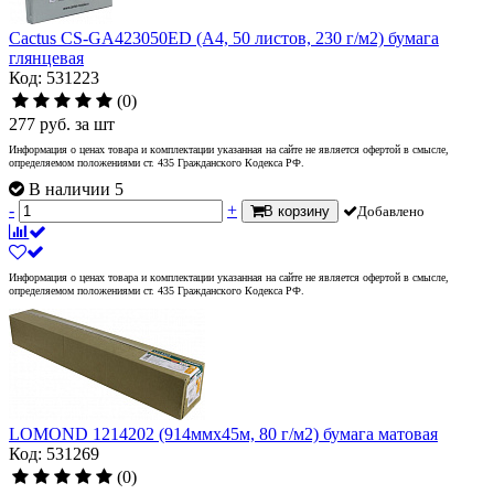
Cactus CS-GA423050ED (A4, 50 листов, 230 г/м2) бумага
глянцевая
Код: 531223
(0)
277
руб.
за шт
Информация о ценах товара и комплектации указанная на сайте не является офертой в смысле,
определяемом положениями ст. 435 Гражданского Кодекса РФ.
В наличии 5
-
+
В корзину
Добавлено
Информация о ценах товара и комплектации указанная на сайте не является офертой в смысле,
определяемом положениями ст. 435 Гражданского Кодекса РФ.
LOMOND 1214202 (914ммx45м, 80 г/м2) бумага матовая
Код: 531269
(0)