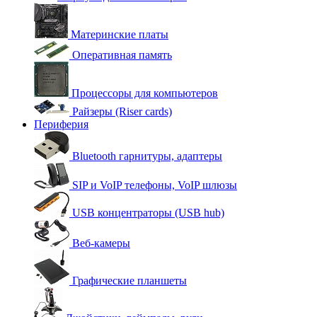
Материнские платы
Оперативная память
Процессоры для компьютеров
Райзеры (Riser cards)
Периферия
Bluetooth гарнитуры, адаптеры
SIP и VoIP телефоны, VoIP шлюзы
USB концентраторы (USB hub)
Веб-камеры
Графические планшеты