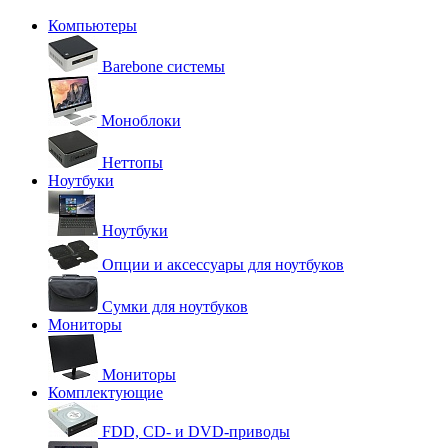
Компьютеры
Barebone системы
Моноблоки
Неттопы
Ноутбуки
Ноутбуки
Опции и аксессуары для ноутбуков
Сумки для ноутбуков
Мониторы
Мониторы
Комплектующие
FDD, CD- и DVD-приводы