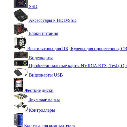
SSD
Аксессуары к HDD/SSD
Блоки питания
Вентиляторы для ПК, Кулеры для процессоров, С
Видеокарты
Профессиональные карты NVIDIA RTX, Tesla, Qu
Видеокарты USB
Жесткие диски
Звуковые карты
Контроллеры
Корпуса для компьютеров