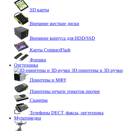
SD карты
Внешние жесткие диски
Внешние корпуса для HDD/SSD
Карты CompactFlash
Флешки
Оргтехника
3D-принтеры и 3D-ручки
Принтеры и МФУ
Принтеры печати этикеток прочие
Сканеры
Телефоны DECT, факсы, оргтехника
Мультимедиа