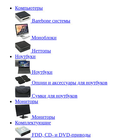
Компьютеры
Barebone системы
Моноблоки
Неттопы
Ноутбуки
Ноутбуки
Опции и аксессуары для ноутбуков
Сумки для ноутбуков
Мониторы
Мониторы
Комплектующие
FDD, CD- и DVD-приводы