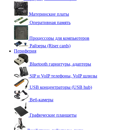
Материнские платы
Оперативная память
Процессоры для компьютеров
Райзеры (Riser cards)
Периферия
Bluetooth гарнитуры, адаптеры
SIP и VoIP телефоны, VoIP шлюзы
USB концентраторы (USB hub)
Веб-камеры
Графические планшеты