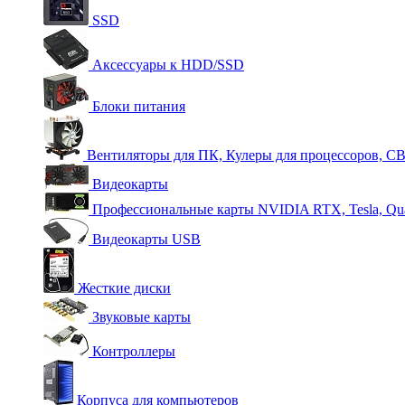
SSD
Аксессуары к HDD/SSD
Блоки питания
Вентиляторы для ПК, Кулеры для процессоров, С
Видеокарты
Профессиональные карты NVIDIA RTX, Tesla, Qu
Видеокарты USB
Жесткие диски
Звуковые карты
Контроллеры
Корпуса для компьютеров