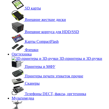
SD карты
Внешние жесткие диски
Внешние корпуса для HDD/SSD
Карты CompactFlash
Флешки
Оргтехника
3D-принтеры и 3D-ручки
Принтеры и МФУ
Принтеры печати этикеток прочие
Сканеры
Телефоны DECT, факсы, оргтехника
Мультимедиа