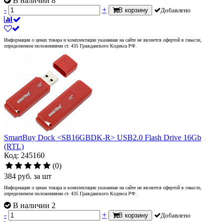
В наличии 8
-
+
В корзину
Добавлено
Информация о ценах товара и комплектации указанная на сайте не является офертой в смысле,
определяемом положениями ст. 435 Гражданского Кодекса РФ.
SmartBuy Dock <SB16GBDK-R> USB2.0 Flash Drive 16Gb
(RTL)
Код: 245160
(0)
384
руб.
за шт
Информация о ценах товара и комплектации указанная на сайте не является офертой в смысле,
определяемом положениями ст. 435 Гражданского Кодекса РФ.
В наличии 2
-
+
В корзину
Добавлено