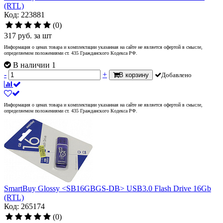
(RTL)
Код: 223881
(0)
317
руб.
за шт
Информация о ценах товара и комплектации указанная на сайте не является офертой в смысле,
определяемом положениями ст. 435 Гражданского Кодекса РФ.
В наличии 1
-
+
В корзину
Добавлено
Информация о ценах товара и комплектации указанная на сайте не является офертой в смысле,
определяемом положениями ст. 435 Гражданского Кодекса РФ.
SmartBuy Glossy <SB16GBGS-DB> USB3.0 Flash Drive 16Gb
(RTL)
Код: 265174
(0)