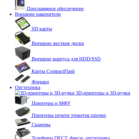
Программное обеспечение
Внешние накопители
SD карты
Внешние жесткие диски
Внешние корпуса для HDD/SSD
Карты CompactFlash
Флешки
Оргтехника
3D-принтеры и 3D-ручки
Принтеры и МФУ
Принтеры печати этикеток прочие
Сканеры
Телефоны DECT, факсы, оргтехника