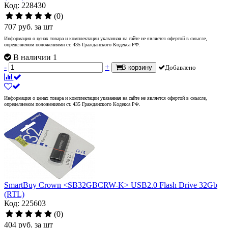
Код: 228430
(0)
707
руб.
за шт
Информация о ценах товара и комплектации указанная на сайте не является офертой в смысле,
определяемом положениями ст. 435 Гражданского Кодекса РФ.
В наличии 1
-
+
В корзину
Добавлено
Информация о ценах товара и комплектации указанная на сайте не является офертой в смысле,
определяемом положениями ст. 435 Гражданского Кодекса РФ.
SmartBuy Crown <SB32GBCRW-K> USB2.0 Flash Drive 32Gb
(RTL)
Код: 225603
(0)
404
руб.
за шт