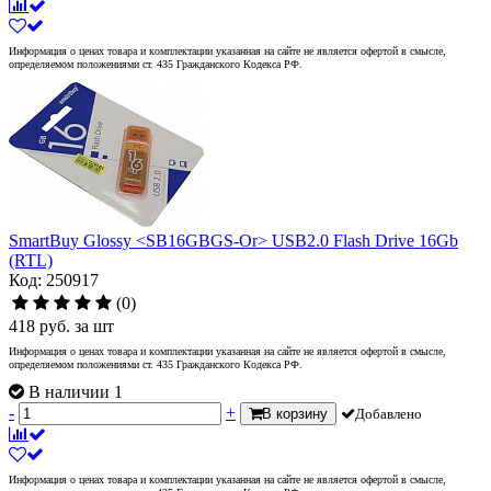
Информация о ценах товара и комплектации указанная на сайте не является офертой в смысле,
определяемом положениями ст. 435 Гражданского Кодекса РФ.
SmartBuy Glossy <SB16GBGS-Or> USB2.0 Flash Drive 16Gb
(RTL)
Код: 250917
(0)
418
руб.
за шт
Информация о ценах товара и комплектации указанная на сайте не является офертой в смысле,
определяемом положениями ст. 435 Гражданского Кодекса РФ.
В наличии 1
-
+
В корзину
Добавлено
Информация о ценах товара и комплектации указанная на сайте не является офертой в смысле,