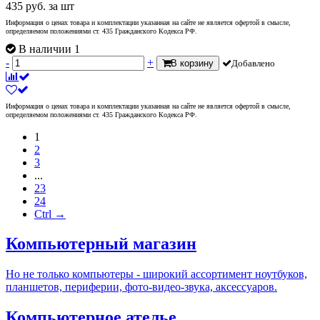
435
руб.
за шт
Информация о ценах товара и комплектации указанная на сайте не является офертой в смысле,
определяемом положениями ст. 435 Гражданского Кодекса РФ.
В наличии 1
-
+
В корзину
Добавлено
Информация о ценах товара и комплектации указанная на сайте не является офертой в смысле,
определяемом положениями ст. 435 Гражданского Кодекса РФ.
1
2
3
...
23
24
Ctrl →
Компьютерный магазин
Но не только компьютеры - широкий ассортимент ноутбуков,
планшетов, периферии, фото-видео-звука, аксессуаров.
Компьютерное ателье