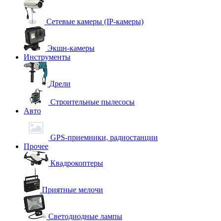
Сетевые камеры (IP-камеры)
Экшн-камеры
Инструменты
Дрели
Строительные пылесосы
Авто
GPS-приемники, радиостанции
Прочее
Квадрокоптеры
Приятные мелочи
Светодиодные лампы