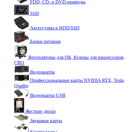
FDD, CD- и DVD-приводы
SSD
Аксессуары к HDD/SSD
Блоки питания
Вентиляторы для ПК, Кулеры для процессоров,
СВО
Видеокарты
Профессиональные карты NVIDIA RTX, Tesla,
Quadro
Видеокарты USB
Жесткие диски
Звуковые карты
Контроллеры