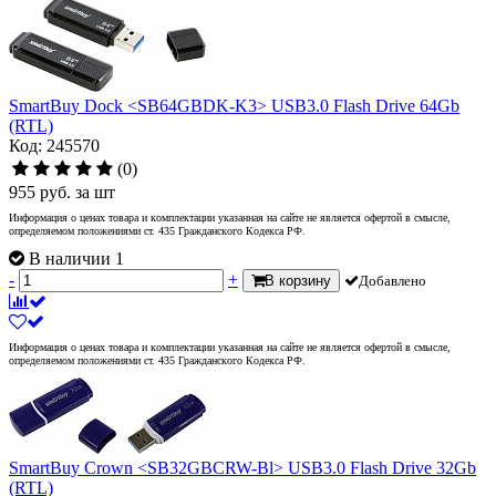
SmartBuy Dock <SB64GBDK-K3> USB3.0 Flash Drive 64Gb
(RTL)
Код: 245570
(0)
955
руб.
за шт
Информация о ценах товара и комплектации указанная на сайте не является офертой в смысле,
определяемом положениями ст. 435 Гражданского Кодекса РФ.
В наличии 1
-
+
В корзину
Добавлено
Информация о ценах товара и комплектации указанная на сайте не является офертой в смысле,
определяемом положениями ст. 435 Гражданского Кодекса РФ.
SmartBuy Crown <SB32GBCRW-Bl> USB3.0 Flash Drive 32Gb
(RTL)