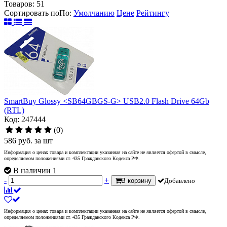
Товаров:
51
Сортировать по
По
:
Умолчанию
Цене
Рейтингу
SmartBuy Glossy <SB64GBGS-G> USB2.0 Flash Drive 64Gb
(RTL)
Код: 247444
(0)
586
руб.
за шт
Информация о ценах товара и комплектации указанная на сайте не является офертой в смысле,
определяемом положениями ст. 435 Гражданского Кодекса РФ.
В наличии 1
-
+
В корзину
Добавлено
Информация о ценах товара и комплектации указанная на сайте не является офертой в смысле,
определяемом положениями ст. 435 Гражданского Кодекса РФ.