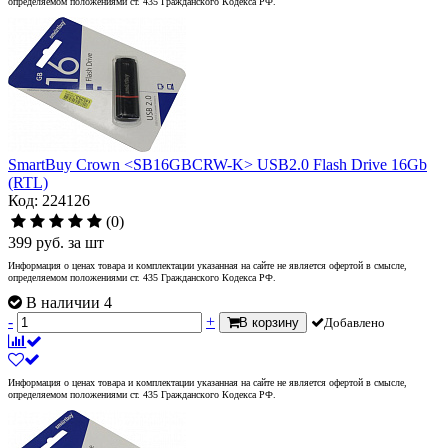
определяемом положениями ст. 435 Гражданского Кодекса РФ.
SmartBuy Crown <SB16GBCRW-K> USB2.0 Flash Drive 16Gb
(RTL)
Код: 224126
(0)
399
руб.
за шт
Информация о ценах товара и комплектации указанная на сайте не является офертой в смысле,
определяемом положениями ст. 435 Гражданского Кодекса РФ.
В наличии 4
-
+
В корзину
Добавлено
Информация о ценах товара и комплектации указанная на сайте не является офертой в смысле,
определяемом положениями ст. 435 Гражданского Кодекса РФ.