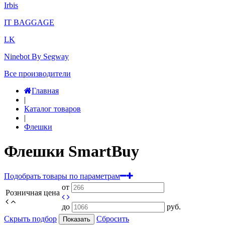
Irbis
IT BAGGAGE
LK
Ninebot By Segway
Все производители
Главная
|
Каталог товаров
|
Флешки
Флешки SmartBuy
Подобрать товары по параметрам
от
Розничная цена
до
руб.
Скрыть подбор
Сбросить
Показать