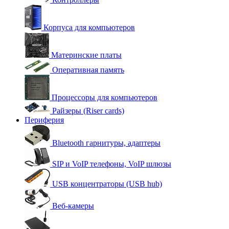
Корпуса для компьютеров
Материнские платы
Оперативная память
Процессоры для компьютеров
Райзеры (Riser cards)
Периферия
Bluetooth гарнитуры, адаптеры
SIP и VoIP телефоны, VoIP шлюзы
USB концентраторы (USB hub)
Веб-камеры