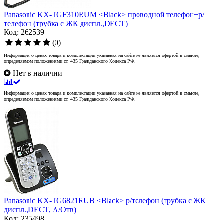
Panasonic KX-TGF310RUM <Black> проводной телефон+р/
телефон (трубка с ЖК диспл.,DECT)
Код: 262539
(0)
Информация о ценах товара и комплектации указанная на сайте не является офертой в смысле,
определяемом положениями ст. 435 Гражданского Кодекса РФ.
Нет в наличии
Информация о ценах товара и комплектации указанная на сайте не является офертой в смысле,
определяемом положениями ст. 435 Гражданского Кодекса РФ.
Panasonic KX-TG6821RUB <Black> р/телефон (трубка с ЖК
диспл.,DECT, А/Отв)
Код: 235498