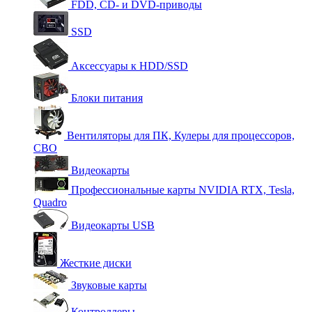
FDD, CD- и DVD-приводы
SSD
Аксессуары к HDD/SSD
Блоки питания
Вентиляторы для ПК, Кулеры для процессоров,
СВО
Видеокарты
Профессиональные карты NVIDIA RTX, Tesla,
Quadro
Видеокарты USB
Жесткие диски
Звуковые карты
Контроллеры