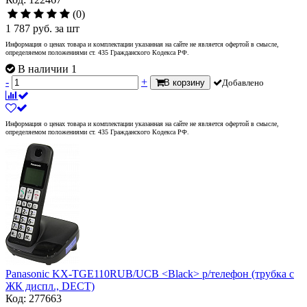
(0)
1 787
руб.
за шт
Информация о ценах товара и комплектации указанная на сайте не является офертой в смысле,
определяемом положениями ст. 435 Гражданского Кодекса РФ.
В наличии 1
-
+
В корзину
Добавлено
Информация о ценах товара и комплектации указанная на сайте не является офертой в смысле,
определяемом положениями ст. 435 Гражданского Кодекса РФ.
Panasonic KX-TGE110RUB/UCB <Black> р/телефон (трубка с
ЖК диспл., DECT)
Код: 277663