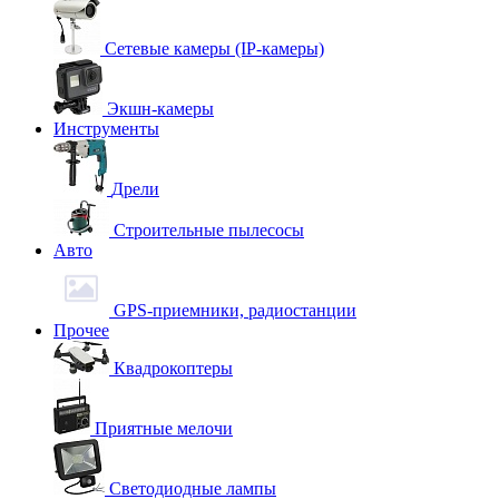
Сетевые камеры (IP-камеры)
Экшн-камеры
Инструменты
Дрели
Строительные пылесосы
Авто
GPS-приемники, радиостанции
Прочее
Квадрокоптеры
Приятные мелочи
Светодиодные лампы