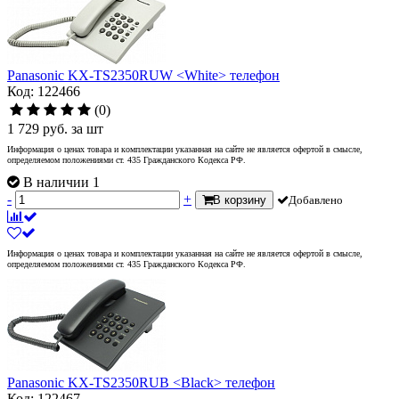
Panasonic KX-TS2350RUW <White> телефон
Код: 122466
(0)
1 729
руб.
за шт
Информация о ценах товара и комплектации указанная на сайте не является офертой в смысле,
определяемом положениями ст. 435 Гражданского Кодекса РФ.
В наличии 1
-
+
В корзину
Добавлено
Информация о ценах товара и комплектации указанная на сайте не является офертой в смысле,
определяемом положениями ст. 435 Гражданского Кодекса РФ.
Panasonic KX-TS2350RUB <Black> телефон
Код: 122467