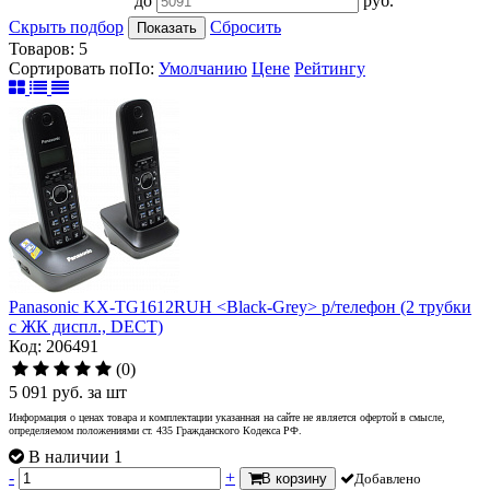
до
руб.
Скрыть подбор
Сбросить
Показать
Товаров:
5
Сортировать по
По
:
Умолчанию
Цене
Рейтингу
Panasonic KX-TG1612RUH <Black-Grey> р/телефон (2 трубки
с ЖК диспл., DECT)
Код: 206491
(0)
5 091
руб.
за шт
Информация о ценах товара и комплектации указанная на сайте не является офертой в смысле,
определяемом положениями ст. 435 Гражданского Кодекса РФ.
В наличии 1
-
+
В корзину
Добавлено