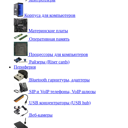
Корпуса для компьютеров
Материнские платы
Оперативная память
Процессоры для компьютеров
Райзеры (Riser cards)
Периферия
Bluetooth гарнитуры, адаптеры
SIP и VoIP телефоны, VoIP шлюзы
USB концентраторы (USB hub)
Веб-камеры