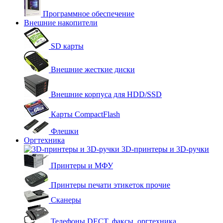
Программное обеспечение
Внешние накопители
SD карты
Внешние жесткие диски
Внешние корпуса для HDD/SSD
Карты CompactFlash
Флешки
Оргтехника
3D-принтеры и 3D-ручки
Принтеры и МФУ
Принтеры печати этикеток прочие
Сканеры
Телефоны DECT, факсы, оргтехника