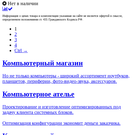
Нет в наличии
Информация о ценах товара и комплектации указанная на сайте не является офертой в смысле,
определяемом положениями ст. 435 Гражданского Кодекса РФ.
1
2
3
4
Ctrl →
Компьютерный магазин
Но не только компьютеры - широкий ассортимент ноутбуков,
планшетов, периферии, фото-видео-звука, аксессуаров.
Компьютерное ателье
Проектирование и изготовление оптимизированных под
задачу клиента системных блоков.
Оптимизация конфигурации экономит деньги заказчика.