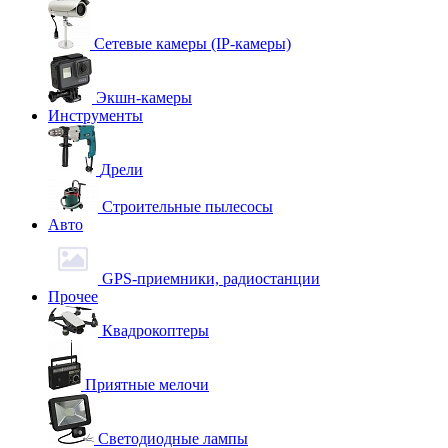
Сетевые камеры (IP-камеры)
Экшн-камеры
Инструменты
Дрели
Строительные пылесосы
Авто
GPS-приемники, радиостанции
Прочее
Квадрокоптеры
Приятные мелочи
Светодиодные лампы