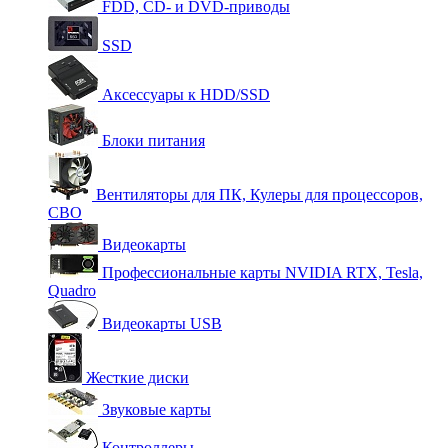
FDD, CD- и DVD-приводы
SSD
Аксессуары к HDD/SSD
Блоки питания
Вентиляторы для ПК, Кулеры для процессоров,
СВО
Видеокарты
Профессиональные карты NVIDIA RTX, Tesla,
Quadro
Видеокарты USB
Жесткие диски
Звуковые карты
Контроллеры