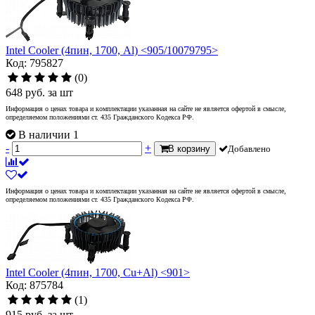
Intel Cooler (4пин, 1700, Al) <905/10079795>
Код: 795827
(0)
648
руб.
за шт
Информация о ценах товара и комплектации указанная на сайте не является офертой в смысле,
определяемом положениями ст. 435 Гражданского Кодекса РФ.
В наличии 1
-
+
В корзину
Добавлено
Информация о ценах товара и комплектации указанная на сайте не является офертой в смысле,
определяемом положениями ст. 435 Гражданского Кодекса РФ.
Intel Cooler (4пин, 1700, Cu+Al) <901>
Код: 875784
(1)
915
руб.
за шт