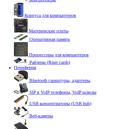
Корпуса для компьютеров
Материнские платы
Оперативная память
Процессоры для компьютеров
Райзеры (Riser cards)
Периферия
Bluetooth гарнитуры, адаптеры
SIP и VoIP телефоны, VoIP шлюзы
USB концентраторы (USB hub)
Веб-камеры