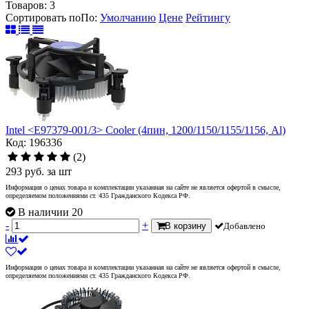
Товаров:
3
Сортировать по
По
:
Умолчанию
Цене
Рейтингу
Intel <E97379-001/3> Cooler (4пин, 1200/1150/1155/1156, Al)
Код: 196336
(2)
293
руб.
за шт
Информация о ценах товара и комплектации указанная на сайте не является офертой в смысле,
определяемом положениями ст. 435 Гражданского Кодекса РФ.
В наличии 20
-
+
В корзину
Добавлено
Информация о ценах товара и комплектации указанная на сайте не является офертой в смысле,
определяемом положениями ст. 435 Гражданского Кодекса РФ.