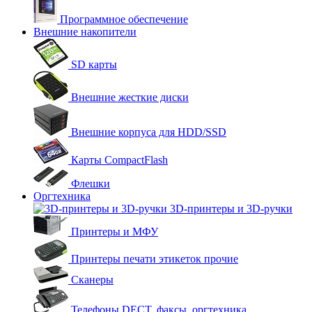
Программное обеспечение
Внешние накопители
SD карты
Внешние жесткие диски
Внешние корпуса для HDD/SSD
Карты CompactFlash
Флешки
Оргтехника
3D-принтеры и 3D-ручки
Принтеры и МФУ
Принтеры печати этикеток прочие
Сканеры
Телефоны DECT, факсы, оргтехника