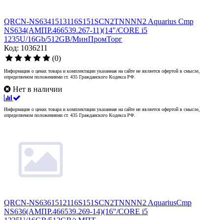
QRCN-NS6341513116S151SCN2TNNNN2 Aquarius Cmp
NS634(АМПР.466539.267-11)(14"/CORE i5
1235U/16Gb/512GB/МинПромТорг
Код: 1036211
(0)
Информация о ценах товара и комплектации указанная на сайте не является офертой в смысле,
определяемом положениями ст. 435 Гражданского Кодекса РФ.
Нет в наличии
Информация о ценах товара и комплектации указанная на сайте не является офертой в смысле,
определяемом положениями ст. 435 Гражданского Кодекса РФ.
QRCN-NS6361512116S151SCN2TNNNN2 AquariusCmp
NS636(АМПР.466539.269-14)(16"/CORE i5