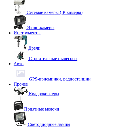
Сетевые камеры (IP-камеры)
Экшн-камеры
Инструменты
Дрели
Строительные пылесосы
Авто
GPS-приемники, радиостанции
Прочее
Квадрокоптеры
Приятные мелочи
Светодиодные лампы