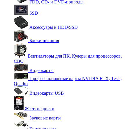
FDD, CD- и DVD-приводы
SSD
Аксессуары к HDD/SSD
Блоки питания
Вентиляторы для ПК, Кулеры для процессоров,
СВО
Видеокарты
Профессиональные карты NVIDIA RTX, Tesla,
Quadro
Видеокарты USB
Жесткие диски
Звуковые карты
Контроллеры