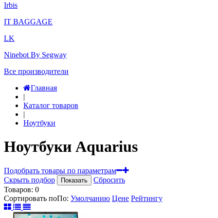
Irbis
IT BAGGAGE
LK
Ninebot By Segway
Все производители
Главная
|
Каталог товаров
|
Ноутбуки
Ноутбуки Aquarius
Подобрать товары по параметрам
Скрыть подбор
Сбросить
Показать
Товаров:
0
Сортировать по
По
:
Умолчанию
Цене
Рейтингу