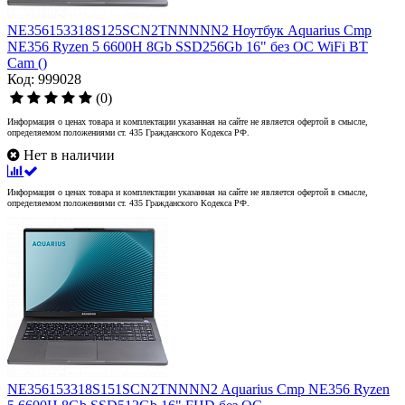
NE356153318S125SCN2TNNNNN2 Ноутбук Aquarius Cmp
NE356 Ryzen 5 6600H 8Gb SSD256Gb 16" без ОС WiFi BT
Cam ()
Код: 999028
(0)
Информация о ценах товара и комплектации указанная на сайте не является офертой в смысле,
определяемом положениями ст. 435 Гражданского Кодекса РФ.
Нет в наличии
Информация о ценах товара и комплектации указанная на сайте не является офертой в смысле,
определяемом положениями ст. 435 Гражданского Кодекса РФ.
NE356153318S151SCN2TNNNN2 Aquarius Cmp NE356 Ryzen