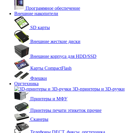
Программное обеспечение
Внешние накопители
SD карты
Внешние жесткие диски
Внешние корпуса для HDD/SSD
Карты CompactFlash
Флешки
Оргтехника
3D-принтеры и 3D-ручки
Принтеры и МФУ
Принтеры печати этикеток прочие
Сканеры
Телефоны DECT, факсы, оргтехника