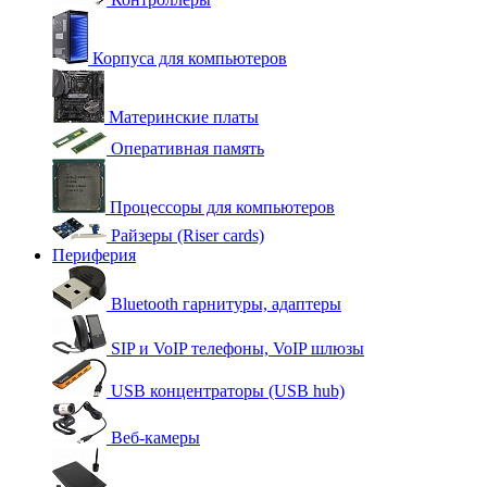
Корпуса для компьютеров
Материнские платы
Оперативная память
Процессоры для компьютеров
Райзеры (Riser cards)
Периферия
Bluetooth гарнитуры, адаптеры
SIP и VoIP телефоны, VoIP шлюзы
USB концентраторы (USB hub)
Веб-камеры