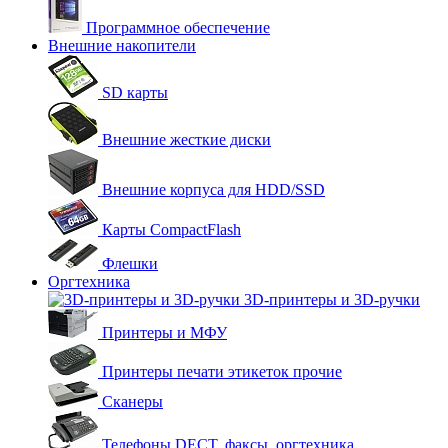
Программное обеспечение
Внешние накопители
SD карты
Внешние жесткие диски
Внешние корпуса для HDD/SSD
Карты CompactFlash
Флешки
Оргтехника
3D-принтеры и 3D-ручки
Принтеры и МФУ
Принтеры печати этикеток прочие
Сканеры
Телефоны DECT, факсы, оргтехника