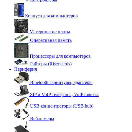
Корпуса для компьютеров
Материнские платы
Оперативная память
Процессоры для компьютеров
Райзеры (Riser cards)
Периферия
Bluetooth гарнитуры, адаптеры
SIP и VoIP телефоны, VoIP шлюзы
USB концентраторы (USB hub)
Веб-камеры