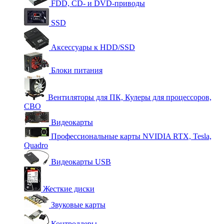
FDD, CD- и DVD-приводы
SSD
Аксессуары к HDD/SSD
Блоки питания
Вентиляторы для ПК, Кулеры для процессоров,
СВО
Видеокарты
Профессиональные карты NVIDIA RTX, Tesla,
Quadro
Видеокарты USB
Жесткие диски
Звуковые карты
Контроллеры