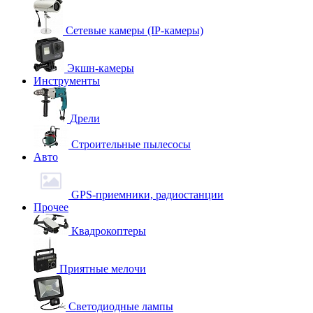
Сетевые камеры (IP-камеры)
Экшн-камеры
Инструменты
Дрели
Строительные пылесосы
Авто
GPS-приемники, радиостанции
Прочее
Квадрокоптеры
Приятные мелочи
Светодиодные лампы