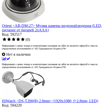
Orient <AB-DM-27> Муляж камеры видеонаблюдения (LED,
питание от батарей 2xAAA)
Код: 592517
(0)
Информация о ценах товара и комплектации указанная на сайте не является офертой в смысле,
определяемом положениями ст. 435 Гражданского Кодекса РФ.
Нет в наличии
Информация о ценах товара и комплектации указанная на сайте не является офертой в смысле,
определяемом положениями ст. 435 Гражданского Кодекса РФ.
HiWatch <DS-T200(B) 2.8mm> (1920x1080, f=2.8mm, LED)
Код: 594220