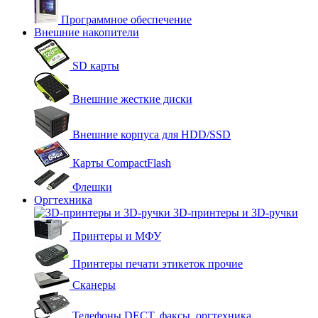
Программное обеспечение
Внешние накопители
SD карты
Внешние жесткие диски
Внешние корпуса для HDD/SSD
Карты CompactFlash
Флешки
Оргтехника
3D-принтеры и 3D-ручки
Принтеры и МФУ
Принтеры печати этикеток прочие
Сканеры
Телефоны DECT, факсы, оргтехника