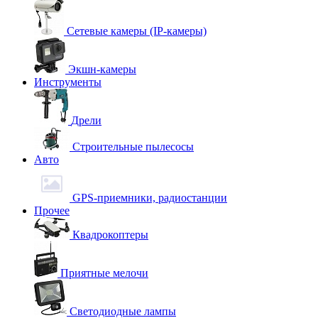
Сетевые камеры (IP-камеры)
Экшн-камеры
Инструменты
Дрели
Строительные пылесосы
Авто
GPS-приемники, радиостанции
Прочее
Квадрокоптеры
Приятные мелочи
Светодиодные лампы