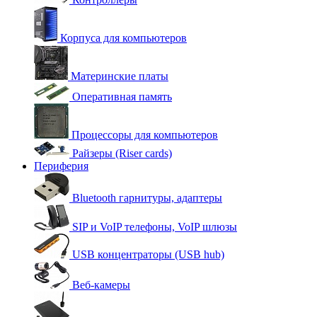
Корпуса для компьютеров
Материнские платы
Оперативная память
Процессоры для компьютеров
Райзеры (Riser cards)
Периферия
Bluetooth гарнитуры, адаптеры
SIP и VoIP телефоны, VoIP шлюзы
USB концентраторы (USB hub)
Веб-камеры