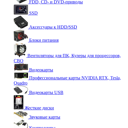
FDD, CD- и DVD-приводы
SSD
Аксессуары к HDD/SSD
Блоки питания
Вентиляторы для ПК, Кулеры для процессоров,
СВО
Видеокарты
Профессиональные карты NVIDIA RTX, Tesla,
Quadro
Видеокарты USB
Жесткие диски
Звуковые карты
Контроллеры