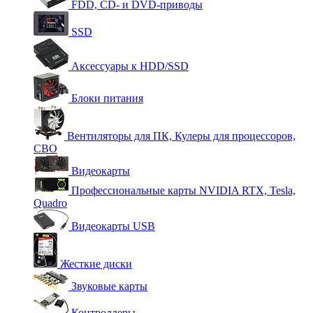
FDD, CD- и DVD-приводы
SSD
Аксессуары к HDD/SSD
Блоки питания
Вентиляторы для ПК, Кулеры для процессоров,
СВО
Видеокарты
Профессиональные карты NVIDIA RTX, Tesla,
Quadro
Видеокарты USB
Жесткие диски
Звуковые карты
Контроллеры