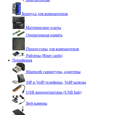
Корпуса для компьютеров
Материнские платы
Оперативная память
Процессоры для компьютеров
Райзеры (Riser cards)
Периферия
Bluetooth гарнитуры, адаптеры
SIP и VoIP телефоны, VoIP шлюзы
USB концентраторы (USB hub)
Веб-камеры