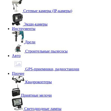
Сетевые камеры (IP-камеры)
Экшн-камеры
Инструменты
Дрели
Строительные пылесосы
Авто
GPS-приемники, радиостанции
Прочее
Квадрокоптеры
Приятные мелочи
Светодиодные лампы