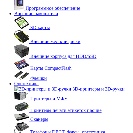
Программное обеспечение
Внешние накопители
SD карты
Внешние жесткие диски
Внешние корпуса для HDD/SSD
Карты CompactFlash
Флешки
Оргтехника
3D-принтеры и 3D-ручки
Принтеры и МФУ
Принтеры печати этикеток прочие
Сканеры
Телефоны DECT, факсы, оргтехника