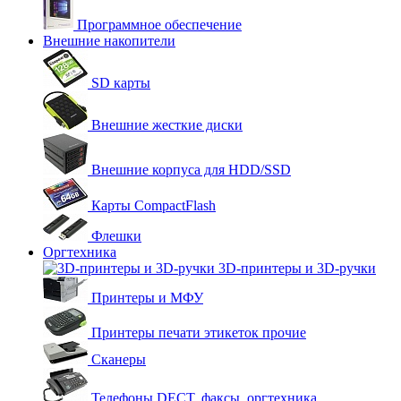
Программное обеспечение
Внешние накопители
SD карты
Внешние жесткие диски
Внешние корпуса для HDD/SSD
Карты CompactFlash
Флешки
Оргтехника
3D-принтеры и 3D-ручки
Принтеры и МФУ
Принтеры печати этикеток прочие
Сканеры
Телефоны DECT, факсы, оргтехника