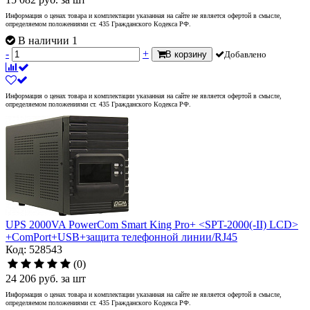
Информация о ценах товара и комплектации указанная на сайте не является офертой в смысле,
определяемом положениями ст. 435 Гражданского Кодекса РФ.
В наличии 1
-
+
В корзину
Добавлено
Информация о ценах товара и комплектации указанная на сайте не является офертой в смысле,
определяемом положениями ст. 435 Гражданского Кодекса РФ.
UPS 2000VA PowerCom Smart King Pro+ <SPT-2000(-II) LCD>
+ComPort+USB+защита телефонной линии/RJ45
Код: 528543
(0)
24 206
руб.
за шт
Информация о ценах товара и комплектации указанная на сайте не является офертой в смысле,
определяемом положениями ст. 435 Гражданского Кодекса РФ.