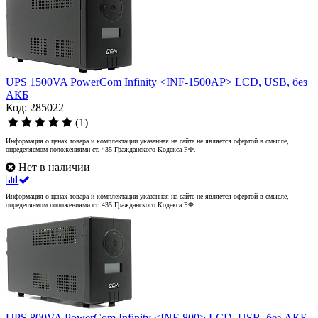
UPS 1500VA PowerCom Infinity <INF-1500AP> LCD, USB, без
АКБ
Код: 285022
(1)
Информация о ценах товара и комплектации указанная на сайте не является офертой в смысле,
определяемом положениями ст. 435 Гражданского Кодекса РФ.
Нет в наличии
Информация о ценах товара и комплектации указанная на сайте не является офертой в смысле,
определяемом положениями ст. 435 Гражданского Кодекса РФ.
UPS 800VA PowerCom Infinity <INF-800> LCD, USB, без АКБ