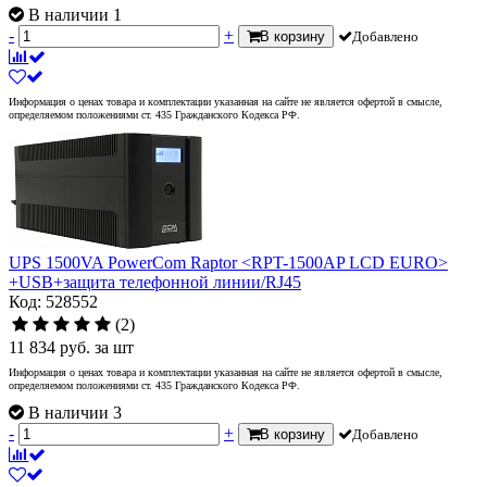
В наличии 1
-
+
В корзину
Добавлено
Информация о ценах товара и комплектации указанная на сайте не является офертой в смысле,
определяемом положениями ст. 435 Гражданского Кодекса РФ.
UPS 1500VA PowerCom Raptor <RPT-1500AP LCD EURO>
+USB+защита телефонной линии/RJ45
Код: 528552
(2)
11 834
руб.
за шт
Информация о ценах товара и комплектации указанная на сайте не является офертой в смысле,
определяемом положениями ст. 435 Гражданского Кодекса РФ.
В наличии 3
-
+
В корзину
Добавлено