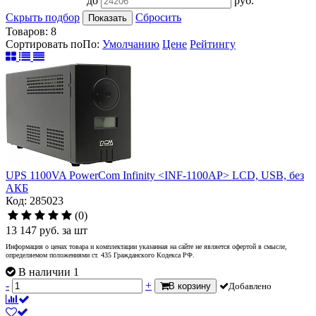
до
руб.
Скрыть подбор
Сбросить
Показать
Товаров:
8
Сортировать по
По
:
Умолчанию
Цене
Рейтингу
UPS 1100VA PowerCom Infinity <INF-1100AP> LCD, USB, без
АКБ
Код: 285023
(0)
13 147
руб.
за шт
Информация о ценах товара и комплектации указанная на сайте не является офертой в смысле,
определяемом положениями ст. 435 Гражданского Кодекса РФ.
В наличии 1
-
+
В корзину
Добавлено