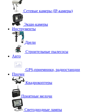
Сетевые камеры (IP-камеры)
Экшн-камеры
Инструменты
Дрели
Строительные пылесосы
Авто
GPS-приемники, радиостанции
Прочее
Квадрокоптеры
Приятные мелочи
Светодиодные лампы