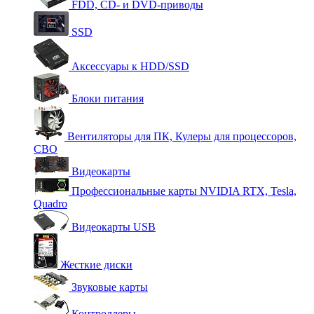
FDD, CD- и DVD-приводы
SSD
Аксессуары к HDD/SSD
Блоки питания
Вентиляторы для ПК, Кулеры для процессоров,
СВО
Видеокарты
Профессиональные карты NVIDIA RTX, Tesla,
Quadro
Видеокарты USB
Жесткие диски
Звуковые карты
Контроллеры