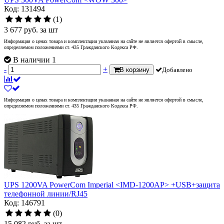
Код: 131494
(1)
3 677
руб.
за шт
Информация о ценах товара и комплектации указанная на сайте не является офертой в смысле,
определяемом положениями ст. 435 Гражданского Кодекса РФ.
В наличии 1
-
+
В корзину
Добавлено
Информация о ценах товара и комплектации указанная на сайте не является офертой в смысле,
определяемом положениями ст. 435 Гражданского Кодекса РФ.
UPS 1200VA PowerCom Imperial <IMD-1200AP> +USB+защита
телефонной линии/RJ45
Код: 146791
(0)
15 082
руб.
за шт