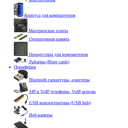
Корпуса для компьютеров
Материнские платы
Оперативная память
Процессоры для компьютеров
Райзеры (Riser cards)
Периферия
Bluetooth гарнитуры, адаптеры
SIP и VoIP телефоны, VoIP шлюзы
USB концентраторы (USB hub)
Веб-камеры