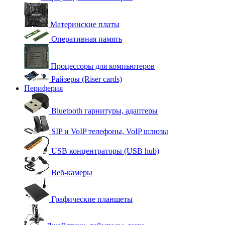
Материнские платы
Оперативная память
Процессоры для компьютеров
Райзеры (Riser cards)
Периферия
Bluetooth гарнитуры, адаптеры
SIP и VoIP телефоны, VoIP шлюзы
USB концентраторы (USB hub)
Веб-камеры
Графические планшеты