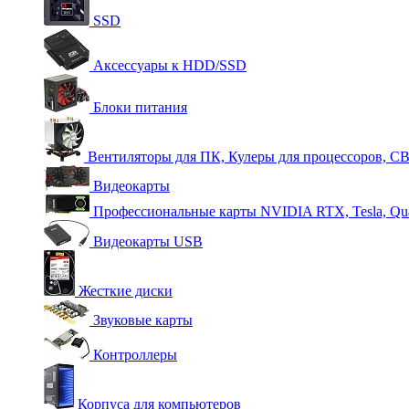
SSD
Аксессуары к HDD/SSD
Блоки питания
Вентиляторы для ПК, Кулеры для процессоров, С
Видеокарты
Профессиональные карты NVIDIA RTX, Tesla, Qu
Видеокарты USB
Жесткие диски
Звуковые карты
Контроллеры
Корпуса для компьютеров