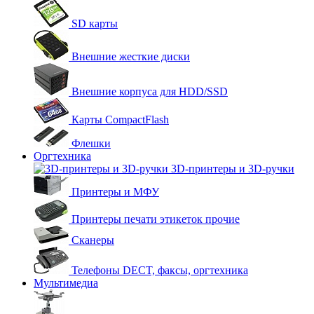
SD карты
Внешние жесткие диски
Внешние корпуса для HDD/SSD
Карты CompactFlash
Флешки
Оргтехника
3D-принтеры и 3D-ручки
Принтеры и МФУ
Принтеры печати этикеток прочие
Сканеры
Телефоны DECT, факсы, оргтехника
Мультимедиа