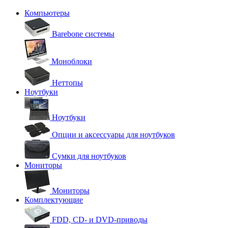
Компьютеры
Barebone системы
Моноблоки
Неттопы
Ноутбуки
Ноутбуки
Опции и аксессуары для ноутбуков
Сумки для ноутбуков
Мониторы
Мониторы
Комплектующие
FDD, CD- и DVD-приводы