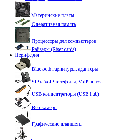
Материнские платы
Оперативная память
Процессоры для компьютеров
Райзеры (Riser cards)
Периферия
Bluetooth гарнитуры, адаптеры
SIP и VoIP телефоны, VoIP шлюзы
USB концентраторы (USB hub)
Веб-камеры
Графические планшеты