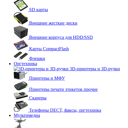
SD карты
Внешние жесткие диски
Внешние корпуса для HDD/SSD
Карты CompactFlash
Флешки
Оргтехника
3D-принтеры и 3D-ручки
Принтеры и МФУ
Принтеры печати этикеток прочие
Сканеры
Телефоны DECT, факсы, оргтехника
Мультимедиа