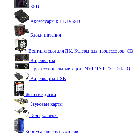
SSD
Аксессуары к HDD/SSD
Блоки питания
Вентиляторы для ПК, Кулеры для процессоров, С
Видеокарты
Профессиональные карты NVIDIA RTX, Tesla, Qu
Видеокарты USB
Жесткие диски
Звуковые карты
Контроллеры
Корпуса для компьютеров