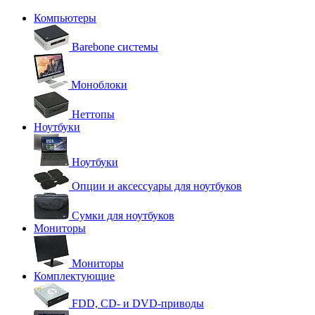
Компьютеры
Barebone системы
Моноблоки
Неттопы
Ноутбуки
Ноутбуки
Опции и аксессуары для ноутбуков
Сумки для ноутбуков
Мониторы
Мониторы
Комплектующие
FDD, CD- и DVD-приводы