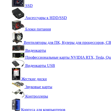
SSD
Аксессуары к HDD/SSD
Блоки питания
Вентиляторы для ПК, Кулеры для процессоров, С
Видеокарты
Профессиональные карты NVIDIA RTX, Tesla, Qu
Видеокарты USB
Жесткие диски
Звуковые карты
Контроллеры
Корпуса для компьютеров