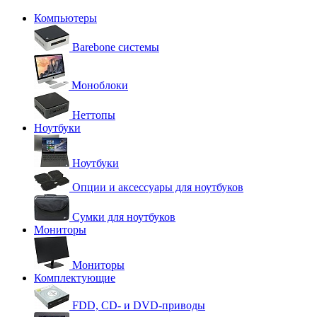
Компьютеры
Barebone системы
Моноблоки
Неттопы
Ноутбуки
Ноутбуки
Опции и аксессуары для ноутбуков
Сумки для ноутбуков
Мониторы
Мониторы
Комплектующие
FDD, CD- и DVD-приводы