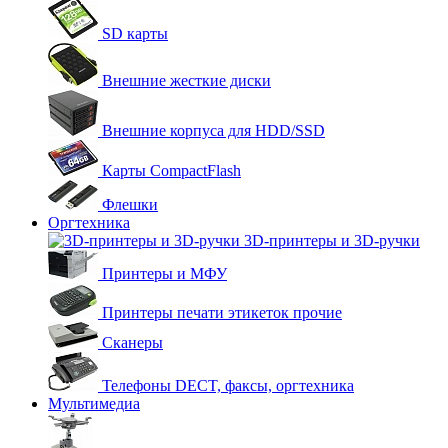
SD карты
Внешние жесткие диски
Внешние корпуса для HDD/SSD
Карты CompactFlash
Флешки
Оргтехника
3D-принтеры и 3D-ручки
Принтеры и МФУ
Принтеры печати этикеток прочие
Сканеры
Телефоны DECT, факсы, оргтехника
Мультимедиа