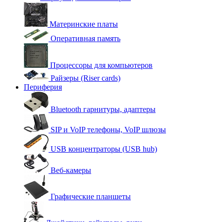
Материнские платы
Оперативная память
Процессоры для компьютеров
Райзеры (Riser cards)
Периферия
Bluetooth гарнитуры, адаптеры
SIP и VoIP телефоны, VoIP шлюзы
USB концентраторы (USB hub)
Веб-камеры
Графические планшеты