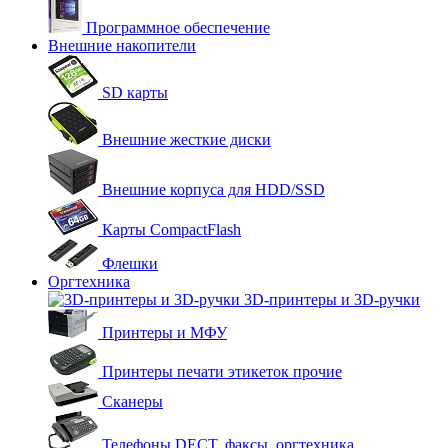
Программное обеспечение
Внешние накопители
SD карты
Внешние жесткие диски
Внешние корпуса для HDD/SSD
Карты CompactFlash
Флешки
Оргтехника
3D-принтеры и 3D-ручки
Принтеры и МФУ
Принтеры печати этикеток прочие
Сканеры
Телефоны DECT, факсы, оргтехника