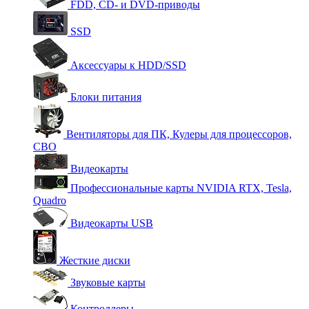
FDD, CD- и DVD-приводы
SSD
Аксессуары к HDD/SSD
Блоки питания
Вентиляторы для ПК, Кулеры для процессоров,
СВО
Видеокарты
Профессиональные карты NVIDIA RTX, Tesla,
Quadro
Видеокарты USB
Жесткие диски
Звуковые карты
Контроллеры