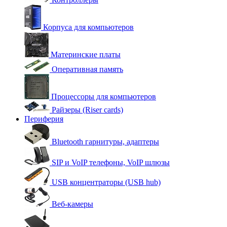
Корпуса для компьютеров
Материнские платы
Оперативная память
Процессоры для компьютеров
Райзеры (Riser cards)
Периферия
Bluetooth гарнитуры, адаптеры
SIP и VoIP телефоны, VoIP шлюзы
USB концентраторы (USB hub)
Веб-камеры