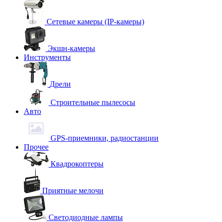
Сетевые камеры (IP-камеры)
Экшн-камеры
Инструменты
Дрели
Строительные пылесосы
Авто
GPS-приемники, радиостанции
Прочее
Квадрокоптеры
Приятные мелочи
Светодиодные лампы