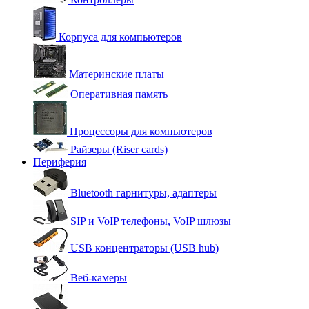
Корпуса для компьютеров
Материнские платы
Оперативная память
Процессоры для компьютеров
Райзеры (Riser cards)
Периферия
Bluetooth гарнитуры, адаптеры
SIP и VoIP телефоны, VoIP шлюзы
USB концентраторы (USB hub)
Веб-камеры