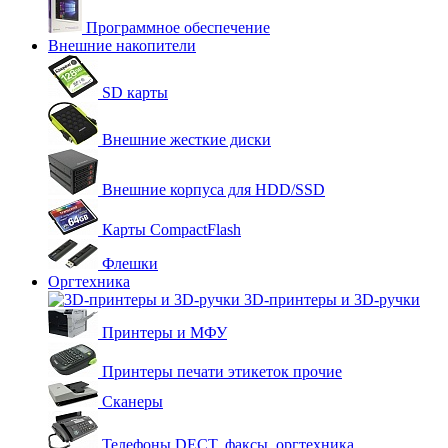
Программное обеспечение
Внешние накопители
SD карты
Внешние жесткие диски
Внешние корпуса для HDD/SSD
Карты CompactFlash
Флешки
Оргтехника
3D-принтеры и 3D-ручки
Принтеры и МФУ
Принтеры печати этикеток прочие
Сканеры
Телефоны DECT, факсы, оргтехника