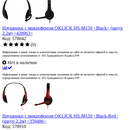
Наушники с микрофоном OKLICK HS-M150 <Black> (шнур
2.2м) <428963>
Код: 578042
(0)
Информация о ценах товара и комплектации указанная на сайте не является офертой в смысле,
определяемом положениями ст. 435 Гражданского Кодекса РФ.
Нет в наличии
Информация о ценах товара и комплектации указанная на сайте не является офертой в смысле,
определяемом положениями ст. 435 Гражданского Кодекса РФ.
Наушники с микрофоном OKLICK HS-M150 <Black-Red>
(шнур 2.2м) <359486>
Код: 578910