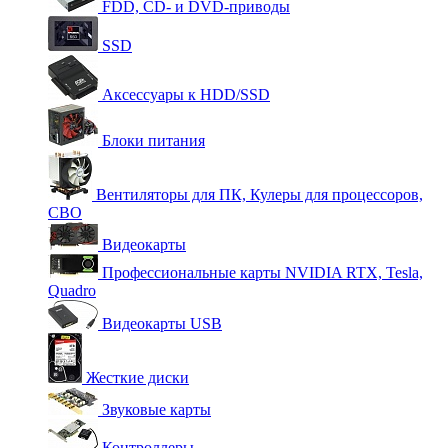
FDD, CD- и DVD-приводы
SSD
Аксессуары к HDD/SSD
Блоки питания
Вентиляторы для ПК, Кулеры для процессоров,
СВО
Видеокарты
Профессиональные карты NVIDIA RTX, Tesla,
Quadro
Видеокарты USB
Жесткие диски
Звуковые карты
Контроллеры