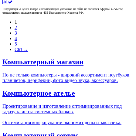
Информация о ценах товара и комплектации указанная на сайте не является офертой в смысле,
определяемом положениями ст. 435 Гражданского Кодекса РФ.
1
2
3
4
5
Ctrl →
Компьютерный магазин
Но не только компьютеры - широкий ассортимент ноутбуков,
планшетов, периферии, фото-видео-звука, аксессуаров.
Компьютерное ателье
Проектирование и изготовление оптимизированных под
задачу клиента системных блоков.
Оптимизация конфигурации экономит деньги заказчика.
Компьютерный сервис