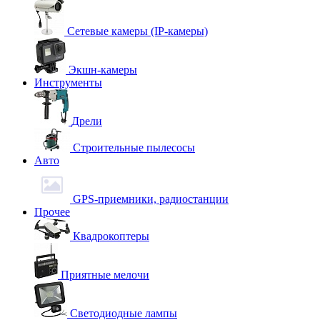
Сетевые камеры (IP-камеры)
Экшн-камеры
Инструменты
Дрели
Строительные пылесосы
Авто
GPS-приемники, радиостанции
Прочее
Квадрокоптеры
Приятные мелочи
Светодиодные лампы