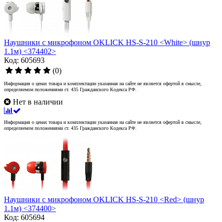
Наушники с микрофоном OKLICK HS-S-210 <White> (шнур
1.1м) <374402>
Код: 605693
(0)
Информация о ценах товара и комплектации указанная на сайте не является офертой в смысле,
определяемом положениями ст. 435 Гражданского Кодекса РФ.
Нет в наличии
Информация о ценах товара и комплектации указанная на сайте не является офертой в смысле,
определяемом положениями ст. 435 Гражданского Кодекса РФ.
Наушники с микрофоном OKLICK HS-S-210 <Red> (шнур
1.1м) <374400>
Код: 605694