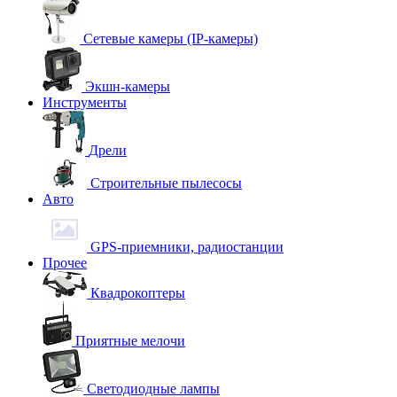
Сетевые камеры (IP-камеры)
Экшн-камеры
Инструменты
Дрели
Строительные пылесосы
Авто
GPS-приемники, радиостанции
Прочее
Квадрокоптеры
Приятные мелочи
Светодиодные лампы