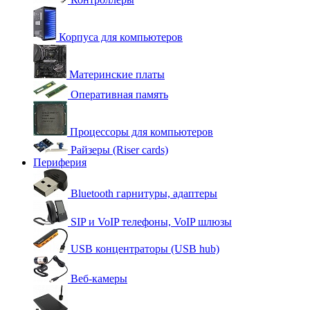
Корпуса для компьютеров
Материнские платы
Оперативная память
Процессоры для компьютеров
Райзеры (Riser cards)
Периферия
Bluetooth гарнитуры, адаптеры
SIP и VoIP телефоны, VoIP шлюзы
USB концентраторы (USB hub)
Веб-камеры