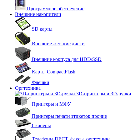
Программное обеспечение
Внешние накопители
SD карты
Внешние жесткие диски
Внешние корпуса для HDD/SSD
Карты CompactFlash
Флешки
Оргтехника
3D-принтеры и 3D-ручки
Принтеры и МФУ
Принтеры печати этикеток прочие
Сканеры
Телефоны DECT, факсы, оргтехника