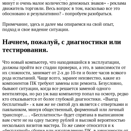
минут и очень малое количество денежных знаков» - реклама
движитель торговли. Весь вопрос в том, насколько все это
обосновано и результативно? - попробуем разобраться.
Примечание, здесь и далее мы опираемся на свой опыт,
подход и свое видение ситуации.
Начнем, пожалуй, с диагностики или
тестирования.
Что новый компьютер, что находившийся в эксплуатации,
должны пройти все стадии проверки, а это, в зависимости от
их сложности, занимает от 2-х до 10-ти и более часов всякого
рода испытаний. Чаще всего, заранее неизвестно, какие из
компонентов ПК требуют замены или ремонта. Безусловно,
бывают ситуации, когда все решается заменой одного
вентилятора, но раз уж ваш компьютер попал на осмотр, редко
кто отказывается от более глубокой диагностики. «Выезд
бесплатный» - к вам же не святой дух является с отвертками и
паяльником, минуя общественный, фирменный или личный
транспорт… . «Бесплатность» будет спрятана в выписанном
вам счете не на одну тысячу рублей и высокой вероятностью
нескольких визитов мастера. То же самое относится и к
«бесплатной» сборке или изготовлению ПК, в зависимости от