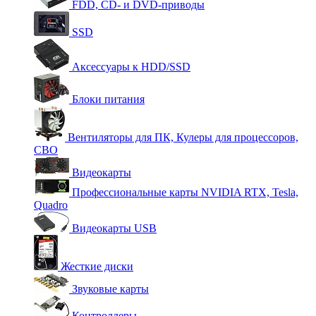
FDD, CD- и DVD-приводы
SSD
Аксессуары к HDD/SSD
Блоки питания
Вентиляторы для ПК, Кулеры для процессоров,
СВО
Видеокарты
Профессиональные карты NVIDIA RTX, Tesla,
Quadro
Видеокарты USB
Жесткие диски
Звуковые карты
Контроллеры