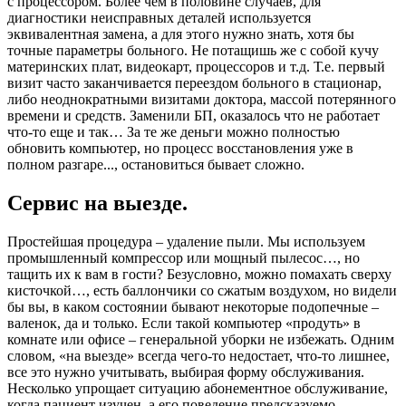
с процессором. Более чем в половине случаев, для
диагностики неисправных деталей используется
эквивалентная замена, а для этого нужно знать, хотя бы
точные параметры больного. Не потащишь же с собой кучу
материнских плат, видеокарт, процессоров и т.д. Т.е. первый
визит часто заканчивается переездом больного в стационар,
либо неоднократными визитами доктора, массой потерянного
времени и средств. Заменили БП, оказалось что не работает
что-то еще и так… За те же деньги можно полностью
обновить компьютер, но процесс восстановления уже в
полном разгаре..., остановиться бывает сложно.
Сервис на выезде.
Простейшая процедура – удаление пыли. Мы используем
промышленный компрессор или мощный пылесос…, но
тащить их к вам в гости? Безусловно, можно помахать сверху
кисточкой…, есть баллончики со сжатым воздухом, но видели
бы вы, в каком состоянии бывают некоторые подопечные –
валенок, да и только. Если такой компьютер «продуть» в
комнате или офисе – генеральной уборки не избежать. Одним
словом, «на выезде» всегда чего-то недостает, что-то лишнее,
все это нужно учитывать, выбирая форму обслуживания.
Несколько упрощает ситуацию абонементное обслуживание,
когда пациент изучен, а его поведение предсказуемо.