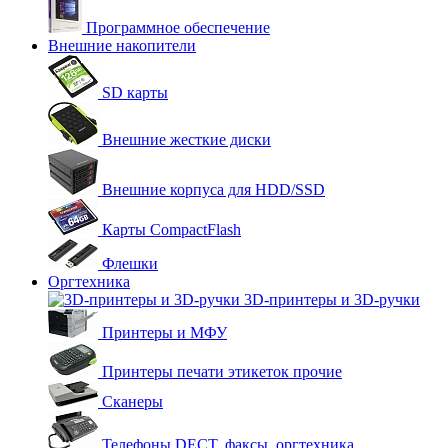
Программное обеспечение
Внешние накопители
SD карты
Внешние жесткие диски
Внешние корпуса для HDD/SSD
Карты CompactFlash
Флешки
Оргтехника
3D-принтеры и 3D-ручки
Принтеры и МФУ
Принтеры печати этикеток прочие
Сканеры
Телефоны DECT, факсы, оргтехника