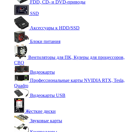
FDD, CD- и DVD-приводы
SSD
Аксессуары к HDD/SSD
Блоки питания
Вентиляторы для ПК, Кулеры для процессоров,
СВО
Видеокарты
Профессиональные карты NVIDIA RTX, Tesla,
Quadro
Видеокарты USB
Жесткие диски
Звуковые карты
Контроллеры