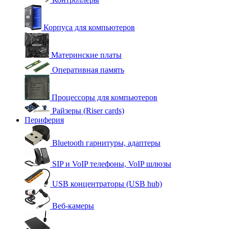
Корпуса для компьютеров
Материнские платы
Оперативная память
Процессоры для компьютеров
Райзеры (Riser cards)
Периферия
Bluetooth гарнитуры, адаптеры
SIP и VoIP телефоны, VoIP шлюзы
USB концентраторы (USB hub)
Веб-камеры