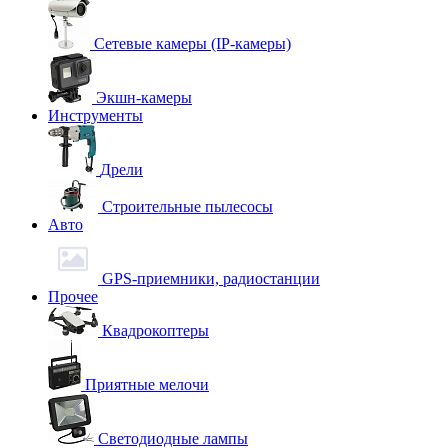
Сетевые камеры (IP-камеры)
Экшн-камеры
Инструменты
Дрели
Строительные пылесосы
Авто
GPS-приемники, радиостанции
Прочее
Квадрокоптеры
Приятные мелочи
Светодиодные лампы