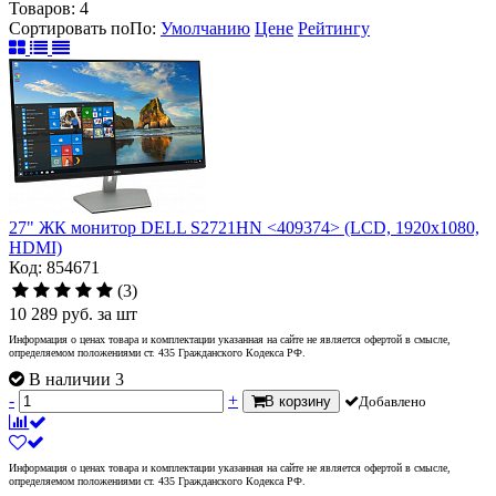
Товаров:
4
Сортировать по
По
:
Умолчанию
Цене
Рейтингу
27" ЖК монитор DELL S2721HN <409374> (LCD, 1920x1080,
HDMI)
Код: 854671
(3)
10 289
руб.
за шт
Информация о ценах товара и комплектации указанная на сайте не является офертой в смысле,
определяемом положениями ст. 435 Гражданского Кодекса РФ.
В наличии 3
-
+
В корзину
Добавлено
Информация о ценах товара и комплектации указанная на сайте не является офертой в смысле,
определяемом положениями ст. 435 Гражданского Кодекса РФ.