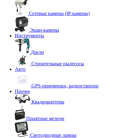
Сетевые камеры (IP-камеры)
Экшн-камеры
Инструменты
Дрели
Строительные пылесосы
Авто
GPS-приемники, радиостанции
Прочее
Квадрокоптеры
Приятные мелочи
Светодиодные лампы