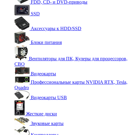
FDD, CD- и DVD-приводы
SSD
Аксессуары к HDD/SSD
Блоки питания
Вентиляторы для ПК, Кулеры для процессоров,
СВО
Видеокарты
Профессиональные карты NVIDIA RTX, Tesla,
Quadro
Видеокарты USB
Жесткие диски
Звуковые карты
Контроллеры