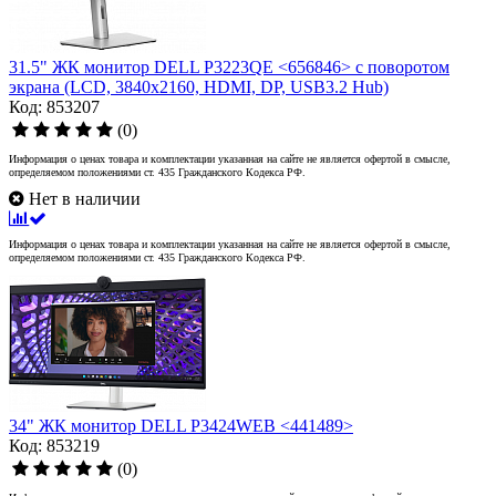
31.5" ЖК монитор DELL P3223QE <656846> с поворотом
экрана (LCD, 3840x2160, HDMI, DP, USB3.2 Hub)
Код: 853207
(0)
Информация о ценах товара и комплектации указанная на сайте не является офертой в смысле,
определяемом положениями ст. 435 Гражданского Кодекса РФ.
Нет в наличии
Информация о ценах товара и комплектации указанная на сайте не является офертой в смысле,
определяемом положениями ст. 435 Гражданского Кодекса РФ.
34" ЖК монитор DELL P3424WEB <441489>
Код: 853219
(0)