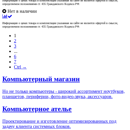
Информация о ценах товара и комплектации указанная на сайте не является офертой в смысле,
определяемом положениями ст. 435 Гражданского Кодекса РФ.
Нет в наличии
Информация о ценах товара и комплектации указанная на сайте не является офертой в смысле,
определяемом положениями ст. 435 Гражданского Кодекса РФ.
1
2
3
...
6
7
Ctrl →
Компьютерный магазин
Но не только компьютеры - широкий ассортимент ноутбуков,
планшетов, периферии, фото-видео-звука, аксессуаров.
Компьютерное ателье
Проектирование и изготовление оптимизированных под
задачу клиента системных блоков.