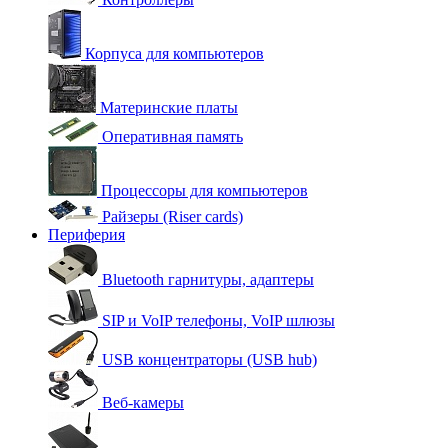
Корпуса для компьютеров
Материнские платы
Оперативная память
Процессоры для компьютеров
Райзеры (Riser cards)
Периферия
Bluetooth гарнитуры, адаптеры
SIP и VoIP телефоны, VoIP шлюзы
USB концентраторы (USB hub)
Веб-камеры