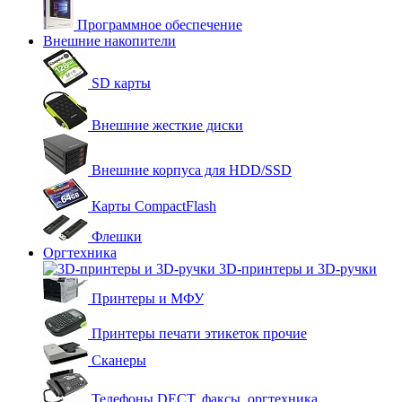
Программное обеспечение
Внешние накопители
SD карты
Внешние жесткие диски
Внешние корпуса для HDD/SSD
Карты CompactFlash
Флешки
Оргтехника
3D-принтеры и 3D-ручки
Принтеры и МФУ
Принтеры печати этикеток прочие
Сканеры
Телефоны DECT, факсы, оргтехника