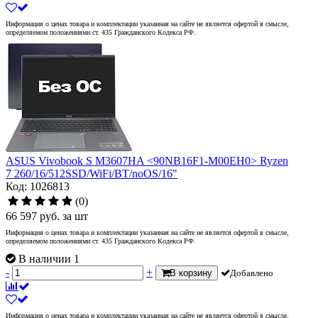
Информация о ценах товара и комплектации указанная на сайте не является офертой в смысле,
определяемом положениями ст. 435 Гражданского Кодекса РФ.
ASUS Vivobook S M3607HA <90NB16F1-M00EH0> Ryzen
7 260/16/512SSD/WiFi/BT/noOS/16"
Код: 1026813
(0)
66 597
руб.
за шт
Информация о ценах товара и комплектации указанная на сайте не является офертой в смысле,
определяемом положениями ст. 435 Гражданского Кодекса РФ.
В наличии 1
-
+
В корзину
Добавлено
Информация о ценах товара и комплектации указанная на сайте не является офертой в смысле,