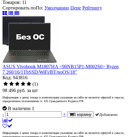
Товаров:
11
Сортировать по
По
:
Умолчанию
Цене
Рейтингу
ASUS Vivobook M1807HA <90NB15P1-M002S0> Ryzen
7 260/16/1TbSSD/WiFi/BT/noOS/18"
Код: 943816
(1)
98 496
руб.
за шт
Информация о ценах товара и комплектации указанная на сайте не является офертой в смысле,
определяемом положениями ст. 435 Гражданского Кодекса РФ.
В наличии 1
-
+
В корзину
Добавлено
Информация о ценах товара и комплектации указанная на сайте не является офертой в смысле,
определяемом положениями ст. 435 Гражданского Кодекса РФ.