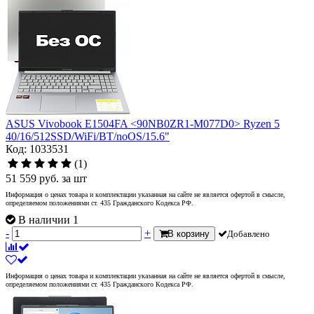
ASUS Vivobook E1504FA <90NB0ZR1-M077D0> Ryzen 5
40/16/512SSD/WiFi/BT/noOS/15.6"
Код: 1033531
(1)
51 559
руб.
за шт
Информация о ценах товара и комплектации указанная на сайте не является офертой в смысле,
определяемом положениями ст. 435 Гражданского Кодекса РФ.
В наличии 1
-
+
В корзину
Добавлено
Информация о ценах товара и комплектации указанная на сайте не является офертой в смысле,
определяемом положениями ст. 435 Гражданского Кодекса РФ.