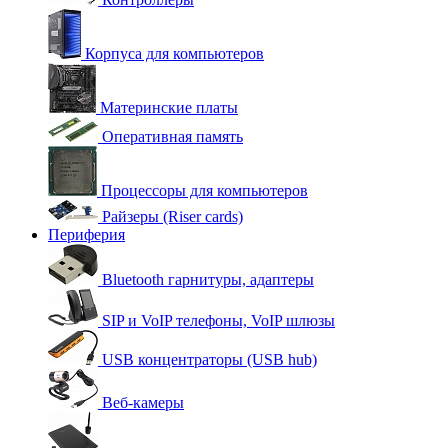
Корпуса для компьютеров
Материнские платы
Оперативная память
Процессоры для компьютеров
Райзеры (Riser cards)
Периферия
Bluetooth гарнитуры, адаптеры
SIP и VoIP телефоны, VoIP шлюзы
USB концентраторы (USB hub)
Веб-камеры