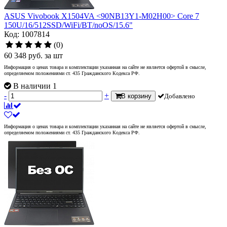
ASUS Vivobook X1504VA <90NB13Y1-M02H00> Core 7
150U/16/512SSD/WiFi/BT/noOS/15.6"
Код: 1007814
(0)
60 348
руб.
за шт
Информация о ценах товара и комплектации указанная на сайте не является офертой в смысле,
определяемом положениями ст. 435 Гражданского Кодекса РФ.
В наличии 1
-
+
В корзину
Добавлено
Информация о ценах товара и комплектации указанная на сайте не является офертой в смысле,
определяемом положениями ст. 435 Гражданского Кодекса РФ.