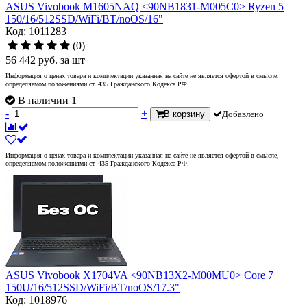
ASUS Vivobook M1605NAQ <90NB1831-M005C0> Ryzen 5
150/16/512SSD/WiFi/BT/noOS/16"
Код: 1011283
(0)
56 442
руб.
за шт
Информация о ценах товара и комплектации указанная на сайте не является офертой в смысле,
определяемом положениями ст. 435 Гражданского Кодекса РФ.
В наличии 1
-
+
В корзину
Добавлено
Информация о ценах товара и комплектации указанная на сайте не является офертой в смысле,
определяемом положениями ст. 435 Гражданского Кодекса РФ.
ASUS Vivobook X1704VA <90NB13X2-M00MU0> Core 7
150U/16/512SSD/WiFi/BT/noOS/17.3"
Код: 1018976