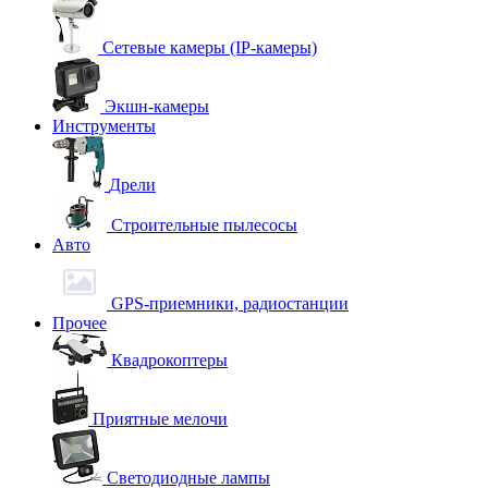
Сетевые камеры (IP-камеры)
Экшн-камеры
Инструменты
Дрели
Строительные пылесосы
Авто
GPS-приемники, радиостанции
Прочее
Квадрокоптеры
Приятные мелочи
Светодиодные лампы