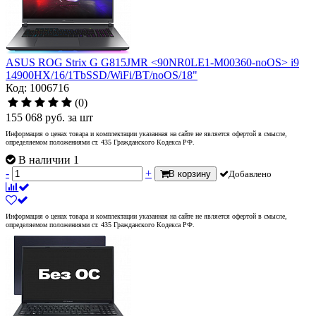
ASUS ROG Strix G G815JMR <90NR0LE1-M00360-noOS> i9
14900HX/16/1TbSSD/WiFi/BT/noOS/18"
Код: 1006716
(0)
155 068
руб.
за шт
Информация о ценах товара и комплектации указанная на сайте не является офертой в смысле,
определяемом положениями ст. 435 Гражданского Кодекса РФ.
В наличии 1
-
+
В корзину
Добавлено
Информация о ценах товара и комплектации указанная на сайте не является офертой в смысле,
определяемом положениями ст. 435 Гражданского Кодекса РФ.