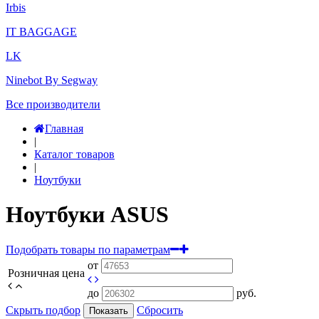
Irbis
IT BAGGAGE
LK
Ninebot By Segway
Все производители
Главная
|
Каталог товаров
|
Ноутбуки
Ноутбуки ASUS
Подобрать товары по параметрам
от
Розничная цена
до
руб.
Скрыть подбор
Сбросить
Показать