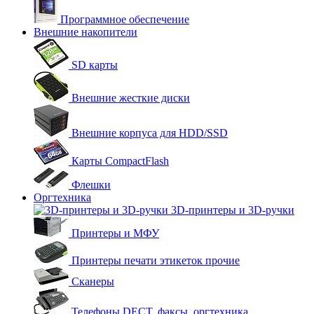
Программное обеспечение
Внешние накопители
SD карты
Внешние жесткие диски
Внешние корпуса для HDD/SSD
Карты CompactFlash
Флешки
Оргтехника
3D-принтеры и 3D-ручки
Принтеры и МФУ
Принтеры печати этикеток прочие
Сканеры
Телефоны DECT, факсы, оргтехника