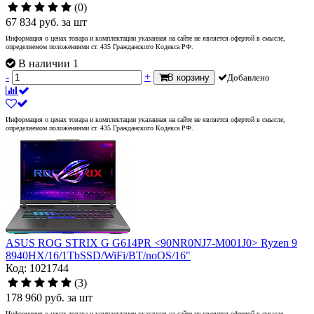
(0)
67 834
руб.
за шт
Информация о ценах товара и комплектации указанная на сайте не является офертой в смысле,
определяемом положениями ст. 435 Гражданского Кодекса РФ.
В наличии 1
-
+
В корзину
Добавлено
Информация о ценах товара и комплектации указанная на сайте не является офертой в смысле,
определяемом положениями ст. 435 Гражданского Кодекса РФ.
ASUS ROG STRIX G G614PR <90NR0NJ7-M001J0> Ryzen 9
8940HX/16/1TbSSD/WiFi/BT/noOS/16"
Код: 1021744
(3)
178 960
руб.
за шт
Информация о ценах товара и комплектации указанная на сайте не является офертой в смысле,