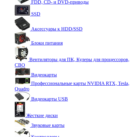
FDD, CD- и DVD-приводы
SSD
Аксессуары к HDD/SSD
Блоки питания
Вентиляторы для ПК, Кулеры для процессоров,
СВО
Видеокарты
Профессиональные карты NVIDIA RTX, Tesla,
Quadro
Видеокарты USB
Жесткие диски
Звуковые карты
Контроллеры