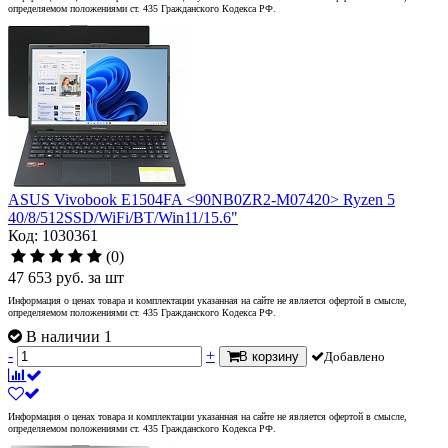
определяемом положениями ст. 435 Гражданского Кодекса РФ.
ASUS Vivobook E1504FA <90NB0ZR2-M07420> Ryzen 5
40/8/512SSD/WiFi/BT/Win11/15.6"
Код: 1030361
(0)
47 653
руб.
за шт
Информация о ценах товара и комплектации указанная на сайте не является офертой в смысле,
определяемом положениями ст. 435 Гражданского Кодекса РФ.
В наличии 1
-
+
В корзину
Добавлено
Информация о ценах товара и комплектации указанная на сайте не является офертой в смысле,
определяемом положениями ст. 435 Гражданского Кодекса РФ.