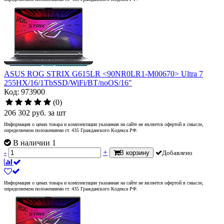
ASUS ROG STRIX G615LR <90NR0LR1-M00670> Ultra 7
255HX/16/1TbSSD/WiFi/BT/noOS/16"
Код: 973900
(0)
206 302
руб.
за шт
Информация о ценах товара и комплектации указанная на сайте не является офертой в смысле,
определяемом положениями ст. 435 Гражданского Кодекса РФ.
В наличии 1
-
+
В корзину
Добавлено
Информация о ценах товара и комплектации указанная на сайте не является офертой в смысле,
определяемом положениями ст. 435 Гражданского Кодекса РФ.