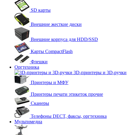
SD карты
Внешние жесткие диски
Внешние корпуса для HDD/SSD
Карты CompactFlash
Флешки
Оргтехника
3D-принтеры и 3D-ручки
Принтеры и МФУ
Принтеры печати этикеток прочие
Сканеры
Телефоны DECT, факсы, оргтехника
Мультимедиа