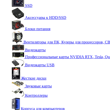
SSD
Аксессуары к HDD/SSD
Блоки питания
Вентиляторы для ПК, Кулеры для процессоров, С
Видеокарты
Профессиональные карты NVIDIA RTX, Tesla, Qu
Видеокарты USB
Жесткие диски
Звуковые карты
Контроллеры
Корпуса для компьютеров