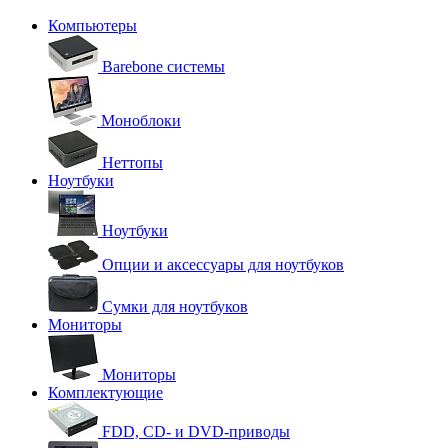
Компьютеры
Barebone системы
Моноблоки
Неттопы
Ноутбуки
Ноутбуки
Опции и аксессуары для ноутбуков
Сумки для ноутбуков
Мониторы
Мониторы
Комплектующие
FDD, CD- и DVD-приводы