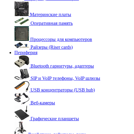
Материнские платы
Оперативная память
Процессоры для компьютеров
Райзеры (Riser cards)
Периферия
Bluetooth гарнитуры, адаптеры
SIP и VoIP телефоны, VoIP шлюзы
USB концентраторы (USB hub)
Веб-камеры
Графические планшеты