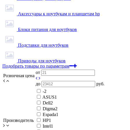
Аксессуары к ноутбукам и планшетам hp
Блоки питания для ноутбуков
Подставки для ноутбуков
Приводы для ноутбуков
Подобрать товары по параметрам
от
Розничная цена
до
руб.
-
2
ASUS
1
Dell
2
Digma
2
Espada
1
Производитель
HP
1
Intel
1