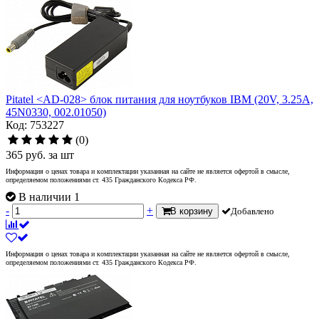
Pitatel <AD-028> блок питания для ноутбуков IBM (20V, 3.25A,
45N0330, 002.01050)
Код: 753227
(0)
365
руб.
за шт
Информация о ценах товара и комплектации указанная на сайте не является офертой в смысле,
определяемом положениями ст. 435 Гражданского Кодекса РФ.
В наличии 1
-
+
В корзину
Добавлено
Информация о ценах товара и комплектации указанная на сайте не является офертой в смысле,
определяемом положениями ст. 435 Гражданского Кодекса РФ.