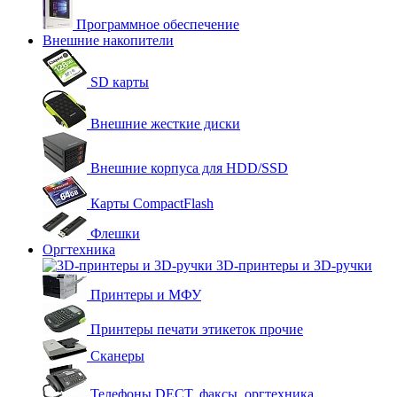
Программное обеспечение
Внешние накопители
SD карты
Внешние жесткие диски
Внешние корпуса для HDD/SSD
Карты CompactFlash
Флешки
Оргтехника
3D-принтеры и 3D-ручки
Принтеры и МФУ
Принтеры печати этикеток прочие
Сканеры
Телефоны DECT, факсы, оргтехника