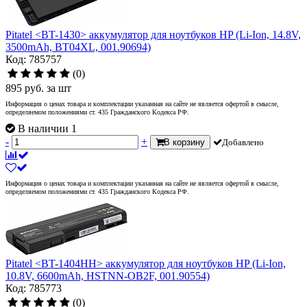
Pitatel <BT-1430> аккумулятор для ноутбуков HP (Li-Ion, 14.8V,
3500mAh, BT04XL, 001.90694)
Код: 785757
(0)
895
руб.
за шт
Информация о ценах товара и комплектации указанная на сайте не является офертой в смысле,
определяемом положениями ст. 435 Гражданского Кодекса РФ.
В наличии 1
-
+
В корзину
Добавлено
Информация о ценах товара и комплектации указанная на сайте не является офертой в смысле,
определяемом положениями ст. 435 Гражданского Кодекса РФ.
Pitatel <BT-1404HH> аккумулятор для ноутбуков HP (Li-Ion,
10.8V, 6600mAh, HSTNN-OB2F, 001.90554)
Код: 785773
(0)