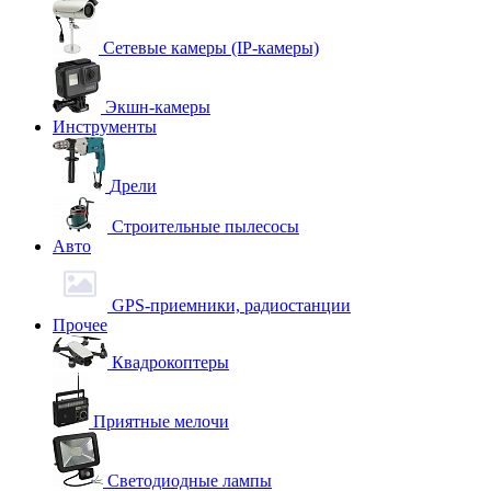
Сетевые камеры (IP-камеры)
Экшн-камеры
Инструменты
Дрели
Строительные пылесосы
Авто
GPS-приемники, радиостанции
Прочее
Квадрокоптеры
Приятные мелочи
Светодиодные лампы