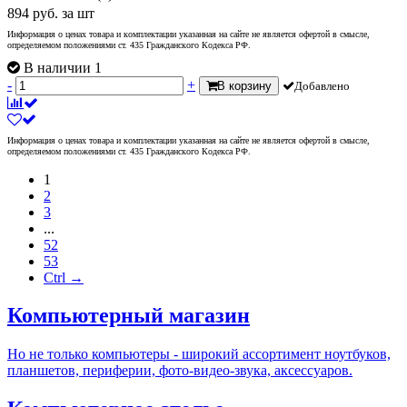
894
руб.
за шт
Информация о ценах товара и комплектации указанная на сайте не является офертой в смысле,
определяемом положениями ст. 435 Гражданского Кодекса РФ.
В наличии 1
-
+
В корзину
Добавлено
Информация о ценах товара и комплектации указанная на сайте не является офертой в смысле,
определяемом положениями ст. 435 Гражданского Кодекса РФ.
1
2
3
...
52
53
Ctrl →
Компьютерный магазин
Но не только компьютеры - широкий ассортимент ноутбуков,
планшетов, периферии, фото-видео-звука, аксессуаров.