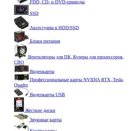
FDD, CD- и DVD-приводы
SSD
Аксессуары к HDD/SSD
Блоки питания
Вентиляторы для ПК, Кулеры для процессоров,
СВО
Видеокарты
Профессиональные карты NVIDIA RTX, Tesla,
Quadro
Видеокарты USB
Жесткие диски
Звуковые карты
Контроллеры