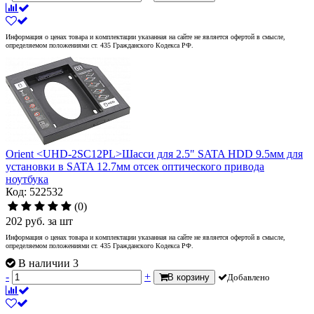
Информация о ценах товара и комплектации указанная на сайте не является офертой в смысле,
определяемом положениями ст. 435 Гражданского Кодекса РФ.
Orient <UHD-2SC12PL>Шасси для 2.5" SATA HDD 9.5мм для
установки в SATA 12.7мм отсек оптического привода
ноутбука
Код: 522532
(0)
202
руб.
за шт
Информация о ценах товара и комплектации указанная на сайте не является офертой в смысле,
определяемом положениями ст. 435 Гражданского Кодекса РФ.
В наличии 3
-
+
В корзину
Добавлено