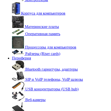
Корпуса для компьютеров
Материнские платы
Оперативная память
Процессоры для компьютеров
Райзеры (Riser cards)
Периферия
Bluetooth гарнитуры, адаптеры
SIP и VoIP телефоны, VoIP шлюзы
USB концентраторы (USB hub)
Веб-камеры