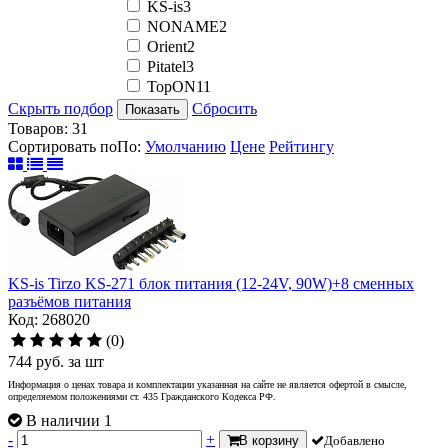
KS-is
3
NONAME
2
Orient
2
Pitatel
3
TopON
11
Скрыть подбор
Сбросить
Показать
Товаров:
31
Сортировать по
По
:
Умолчанию
Цене
Рейтингу
KS-is Tirzo KS-271 блок питания (12-24V, 90W)+8 сменных
разъёмов питания
Код: 268020
(0)
744
руб.
за шт
Информация о ценах товара и комплектации указанная на сайте не является офертой в смысле,
определяемом положениями ст. 435 Гражданского Кодекса РФ.
В наличии 1
-
+
В корзину
Добавлено