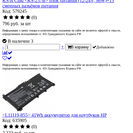
KS-is Chiq <KS-257B> блок питания (12-24V, 96W)+13
сменных разъёмов питания
Код: 579245
(0)
796
руб.
за шт
Информация о ценах товара и комплектации указанная на сайте не является офертой в смысле,
определяемом положениями ст. 435 Гражданского Кодекса РФ.
В наличии 3
-
+
В корзину
Добавлено
Информация о ценах товара и комплектации указанная на сайте не является офертой в смысле,
определяемом положениями ст. 435 Гражданского Кодекса РФ.
<L11119-855> 41Wh аккумулятор для ноутбуков HP
Код: 635905
(0)
2 323
руб.
за шт