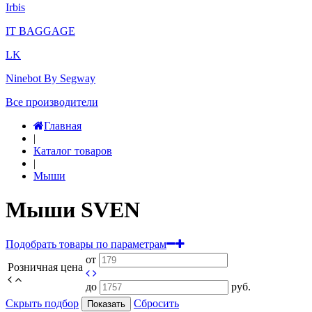
Irbis
IT BAGGAGE
LK
Ninebot By Segway
Все производители
Главная
|
Каталог товаров
|
Мыши
Мыши SVEN
Подобрать товары по параметрам
от
Розничная цена
до
руб.
Скрыть подбор
Сбросить
Показать