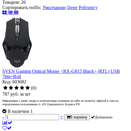
Товаров:
26
Сортировать по
По
:
Умолчанию
Цене
Рейтингу
SVEN Gaming Optical Mouse <RX-G815 Black> (RTL) USB
7btn+Roll
Код: 603682
(0)
787
руб.
за шт
Информация о ценах товара и комплектации указанная на сайте не является офертой в смысле,
определяемом положениями ст. 435 Гражданского Кодекса РФ.
В наличии 1
-
+
В корзину
Добавлено