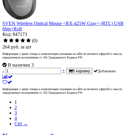
SVEN Wireless Optical Mouse <RX-425W Gray> (RTL) USB
6btn+Roll
Код: 847173
(0)
264
руб.
за шт
Информация о ценах товара и комплектации указанная на сайте не является офертой в смысле,
определяемом положениями ст. 435 Гражданского Кодекса РФ.
В наличии 3
-
+
В корзину
Добавлено
Информация о ценах товара и комплектации указанная на сайте не является офертой в смысле,
определяемом положениями ст. 435 Гражданского Кодекса РФ.
1
2
3
4
Ctrl →