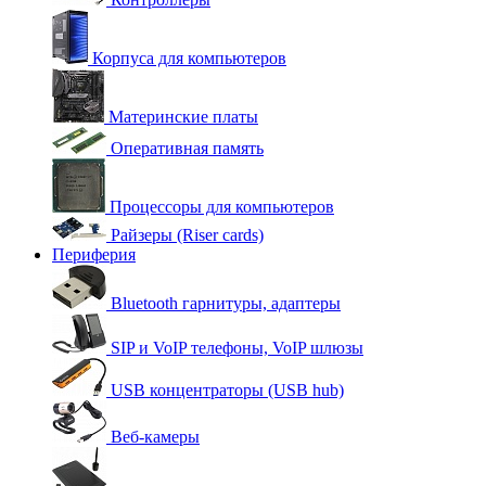
Корпуса для компьютеров
Материнские платы
Оперативная память
Процессоры для компьютеров
Райзеры (Riser cards)
Периферия
Bluetooth гарнитуры, адаптеры
SIP и VoIP телефоны, VoIP шлюзы
USB концентраторы (USB hub)
Веб-камеры