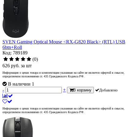
SVEN Gaming Optical Mouse <RX-G820 Black> (RTL) USB
6btn+Roll
Код: 789189
(0)
626
руб.
за шт
Информация о ценах товара и комплектации указанная на сайте не является офертой в смысле,
определяемом положениями ст. 435 Гражданского Кодекса РФ.
В наличии 1
-
+
В корзину
Добавлено
Информация о ценах товара и комплектации указанная на сайте не является офертой в смысле,
определяемом положениями ст. 435 Гражданского Кодекса РФ.