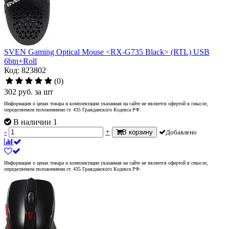
SVEN Gaming Optical Mouse <RX-G735 Black> (RTL) USB
6btn+Roll
Код: 823802
(0)
302
руб.
за шт
Информация о ценах товара и комплектации указанная на сайте не является офертой в смысле,
определяемом положениями ст. 435 Гражданского Кодекса РФ.
В наличии 1
-
+
В корзину
Добавлено
Информация о ценах товара и комплектации указанная на сайте не является офертой в смысле,
определяемом положениями ст. 435 Гражданского Кодекса РФ.