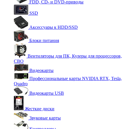
FDD, CD- и DVD-приводы
SSD
Аксессуары к HDD/SSD
Блоки питания
Вентиляторы для ПК, Кулеры для процессоров,
СВО
Видеокарты
Профессиональные карты NVIDIA RTX, Tesla,
Quadro
Видеокарты USB
Жесткие диски
Звуковые карты
Контроллеры