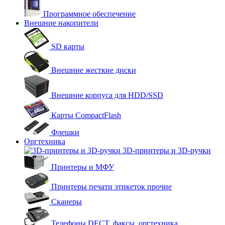
Программное обеспечение
Внешние накопители
SD карты
Внешние жесткие диски
Внешние корпуса для HDD/SSD
Карты CompactFlash
Флешки
Оргтехника
3D-принтеры и 3D-ручки
Принтеры и МФУ
Принтеры печати этикеток прочие
Сканеры
Телефоны DECT, факсы, оргтехника