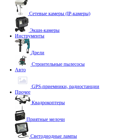
Сетевые камеры (IP-камеры)
Экшн-камеры
Инструменты
Дрели
Строительные пылесосы
Авто
GPS-приемники, радиостанции
Прочее
Квадрокоптеры
Приятные мелочи
Светодиодные лампы