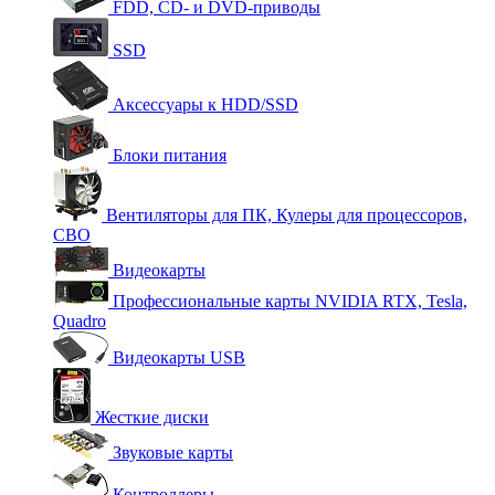
FDD, CD- и DVD-приводы
SSD
Аксессуары к HDD/SSD
Блоки питания
Вентиляторы для ПК, Кулеры для процессоров,
СВО
Видеокарты
Профессиональные карты NVIDIA RTX, Tesla,
Quadro
Видеокарты USB
Жесткие диски
Звуковые карты
Контроллеры