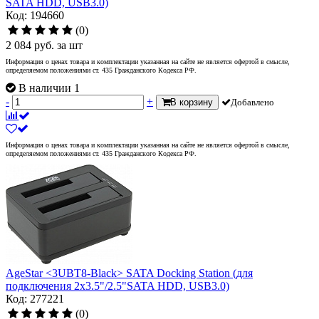
SATA HDD, USB3.0)
Код: 194660
(0)
2 084
руб.
за шт
Информация о ценах товара и комплектации указанная на сайте не является офертой в смысле,
определяемом положениями ст. 435 Гражданского Кодекса РФ.
В наличии 1
-
+
В корзину
Добавлено
Информация о ценах товара и комплектации указанная на сайте не является офертой в смысле,
определяемом положениями ст. 435 Гражданского Кодекса РФ.
AgeStar <3UBT8-Black> SATA Docking Station (для
подключения 2x3.5"/2.5"SATA HDD, USB3.0)
Код: 277221
(0)