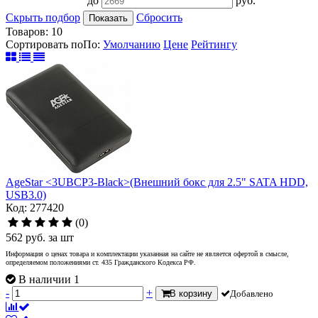
до
руб.
Скрыть подбор
Сбросить
Показать
Товаров:
10
Сортировать по
По
:
Умолчанию
Цене
Рейтингу
AgeStar <3UBCP3-Black>(Внешний бокс для 2.5" SATA HDD,
USB3.0)
Код: 277420
(0)
562
руб.
за шт
Информация о ценах товара и комплектации указанная на сайте не является офертой в смысле,
определяемом положениями ст. 435 Гражданского Кодекса РФ.
В наличии 1
-
+
В корзину
Добавлено