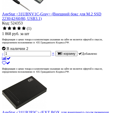
AgeStar <31UBNV1C-Gray> (Внешний бокс для M.2 SSD
2230/42/60/80, USB3.1)
Код: 524353
(1)
1 868
руб.
за шт
Информация о ценах товара и комплектации указанная на сайте не является офертой в смысле,
определяемом положениями ст. 435 Гражданского Кодекса РФ.
В наличии 2
-
+
В корзину
Добавлено
Информация о ценах товара и комплектации указанная на сайте не является офертой в смысле,
определяемом положениями ст. 435 Гражданского Кодекса РФ.
AgeStar <31UB2P3C> (EXT BOX для внешнего подключения