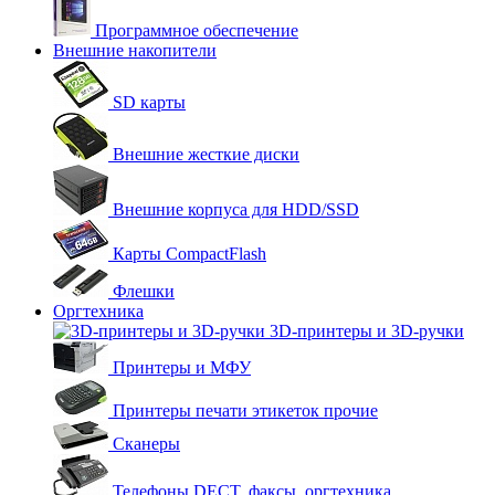
Программное обеспечение
Внешние накопители
SD карты
Внешние жесткие диски
Внешние корпуса для HDD/SSD
Карты CompactFlash
Флешки
Оргтехника
3D-принтеры и 3D-ручки
Принтеры и МФУ
Принтеры печати этикеток прочие
Сканеры
Телефоны DECT, факсы, оргтехника