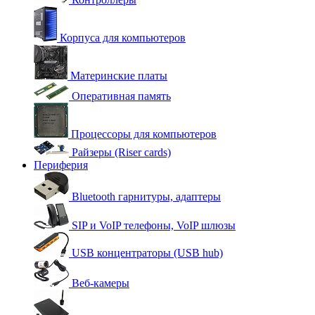
Корпуса для компьютеров
Материнские платы
Оперативная память
Процессоры для компьютеров
Райзеры (Riser cards)
Периферия
Bluetooth гарнитуры, адаптеры
SIP и VoIP телефоны, VoIP шлюзы
USB концентраторы (USB hub)
Веб-камеры