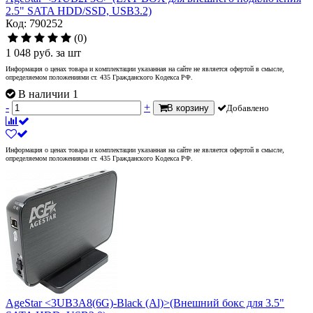
2.5" SATA HDD/SSD, USB3.2)
Код: 790252
(0)
1 048
руб.
за шт
Информация о ценах товара и комплектации указанная на сайте не является офертой в смысле,
определяемом положениями ст. 435 Гражданского Кодекса РФ.
В наличии 1
-
+
В корзину
Добавлено
Информация о ценах товара и комплектации указанная на сайте не является офертой в смысле,
определяемом положениями ст. 435 Гражданского Кодекса РФ.
AgeStar <3UB3A8(6G)-Black (Al)>(Внешний бокс для 3.5"