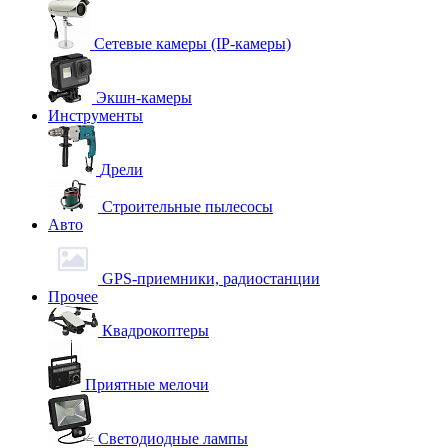
Сетевые камеры (IP-камеры)
Экшн-камеры
Инструменты
Дрели
Строительные пылесосы
Авто
GPS-приемники, радиостанции
Прочее
Квадрокоптеры
Приятные мелочи
Светодиодные лампы