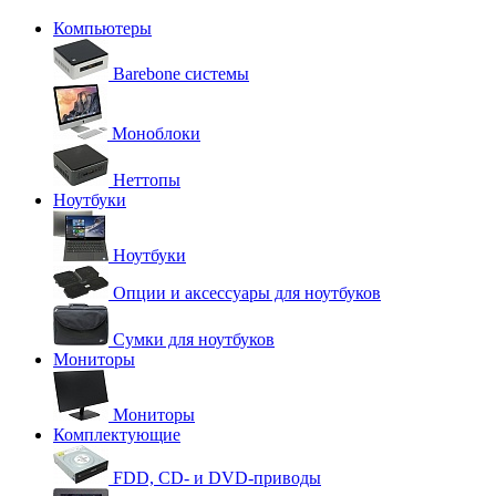
Компьютеры
Barebone системы
Моноблоки
Неттопы
Ноутбуки
Ноутбуки
Опции и аксессуары для ноутбуков
Сумки для ноутбуков
Мониторы
Мониторы
Комплектующие
FDD, CD- и DVD-приводы