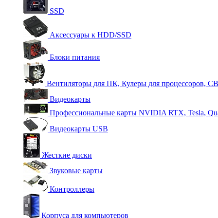
SSD
Аксессуары к HDD/SSD
Блоки питания
Вентиляторы для ПК, Кулеры для процессоров, С
Видеокарты
Профессиональные карты NVIDIA RTX, Tesla, Qu
Видеокарты USB
Жесткие диски
Звуковые карты
Контроллеры
Корпуса для компьютеров