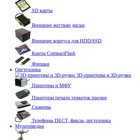
SD карты
Внешние жесткие диски
Внешние корпуса для HDD/SSD
Карты CompactFlash
Флешки
Оргтехника
3D-принтеры и 3D-ручки
Принтеры и МФУ
Принтеры печати этикеток прочие
Сканеры
Телефоны DECT, факсы, оргтехника
Мультимедиа