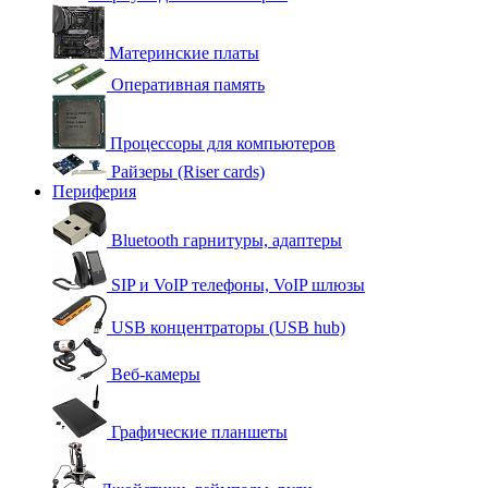
Материнские платы
Оперативная память
Процессоры для компьютеров
Райзеры (Riser cards)
Периферия
Bluetooth гарнитуры, адаптеры
SIP и VoIP телефоны, VoIP шлюзы
USB концентраторы (USB hub)
Веб-камеры
Графические планшеты