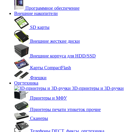
Программное обеспечение
Внешние накопители
SD карты
Внешние жесткие диски
Внешние корпуса для HDD/SSD
Карты CompactFlash
Флешки
Оргтехника
3D-принтеры и 3D-ручки
Принтеры и МФУ
Принтеры печати этикеток прочие
Сканеры
Телефоны DECT, факсы, оргтехника