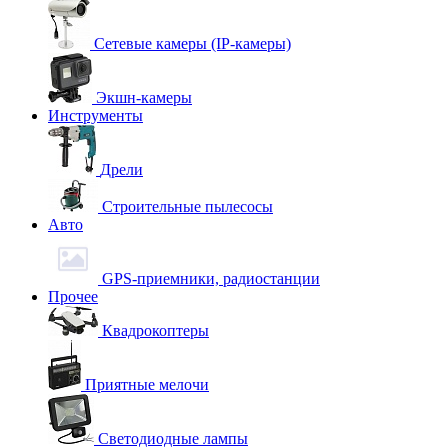
Сетевые камеры (IP-камеры)
Экшн-камеры
Инструменты
Дрели
Строительные пылесосы
Авто
GPS-приемники, радиостанции
Прочее
Квадрокоптеры
Приятные мелочи
Светодиодные лампы