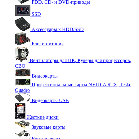
FDD, CD- и DVD-приводы
SSD
Аксессуары к HDD/SSD
Блоки питания
Вентиляторы для ПК, Кулеры для процессоров,
СВО
Видеокарты
Профессиональные карты NVIDIA RTX, Tesla,
Quadro
Видеокарты USB
Жесткие диски
Звуковые карты
Контроллеры