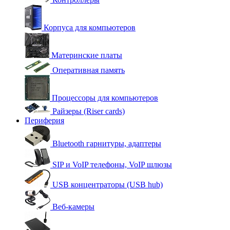
Корпуса для компьютеров
Материнские платы
Оперативная память
Процессоры для компьютеров
Райзеры (Riser cards)
Периферия
Bluetooth гарнитуры, адаптеры
SIP и VoIP телефоны, VoIP шлюзы
USB концентраторы (USB hub)
Веб-камеры