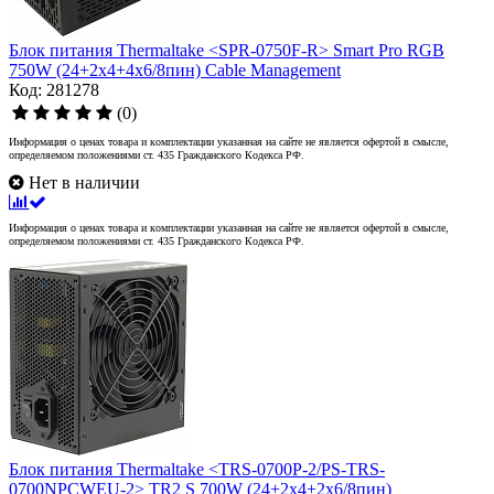
Блок питания Thermaltake <SPR-0750F-R> Smart Pro RGB
750W (24+2x4+4x6/8пин) Cable Management
Код: 281278
(0)
Информация о ценах товара и комплектации указанная на сайте не является офертой в смысле,
определяемом положениями ст. 435 Гражданского Кодекса РФ.
Нет в наличии
Информация о ценах товара и комплектации указанная на сайте не является офертой в смысле,
определяемом положениями ст. 435 Гражданского Кодекса РФ.
Блок питания Thermaltake <TRS-0700P-2/PS-TRS-
0700NPCWEU-2> TR2 S 700W (24+2x4+2х6/8пин)