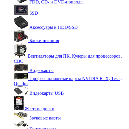
FDD, CD- и DVD-приводы
SSD
Аксессуары к HDD/SSD
Блоки питания
Вентиляторы для ПК, Кулеры для процессоров,
СВО
Видеокарты
Профессиональные карты NVIDIA RTX, Tesla,
Quadro
Видеокарты USB
Жесткие диски
Звуковые карты
Контроллеры