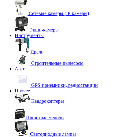
Сетевые камеры (IP-камеры)
Экшн-камеры
Инструменты
Дрели
Строительные пылесосы
Авто
GPS-приемники, радиостанции
Прочее
Квадрокоптеры
Приятные мелочи
Светодиодные лампы