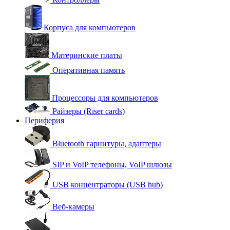
Корпуса для компьютеров
Материнские платы
Оперативная память
Процессоры для компьютеров
Райзеры (Riser cards)
Периферия
Bluetooth гарнитуры, адаптеры
SIP и VoIP телефоны, VoIP шлюзы
USB концентраторы (USB hub)
Веб-камеры