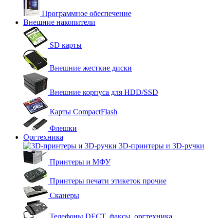
Программное обеспечение
Внешние накопители
SD карты
Внешние жесткие диски
Внешние корпуса для HDD/SSD
Карты CompactFlash
Флешки
Оргтехника
3D-принтеры и 3D-ручки
Принтеры и МФУ
Принтеры печати этикеток прочие
Сканеры
Телефоны DECT, факсы, оргтехника