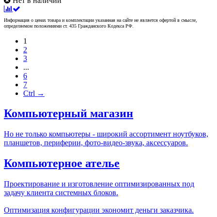
Нет в наличии
Информация о ценах товара и комплектации указанная на сайте не является офертой в смысле,
определяемом положениями ст. 435 Гражданского Кодекса РФ.
1
2
3
...
6
7
Ctrl →
Компьютерный магазин
Но не только компьютеры - широкий ассортимент ноутбуков,
планшетов, периферии, фото-видео-звука, аксессуаров.
Компьютерное ателье
Проектирование и изготовление оптимизированных под
задачу клиента системных блоков.
Оптимизация конфигурации экономит деньги заказчика.