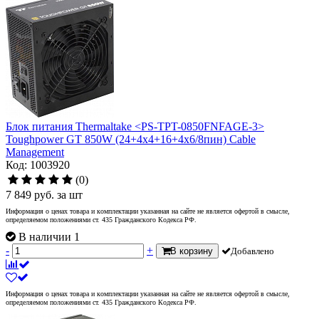
Блок питания Thermaltake <PS-TPT-0850FNFAGE-3>
Toughpower GT 850W (24+4x4+16+4x6/8пин) Cable
Management
Код: 1003920
(0)
7 849
руб.
за шт
Информация о ценах товара и комплектации указанная на сайте не является офертой в смысле,
определяемом положениями ст. 435 Гражданского Кодекса РФ.
В наличии 1
-
+
В корзину
Добавлено
Информация о ценах товара и комплектации указанная на сайте не является офертой в смысле,
определяемом положениями ст. 435 Гражданского Кодекса РФ.