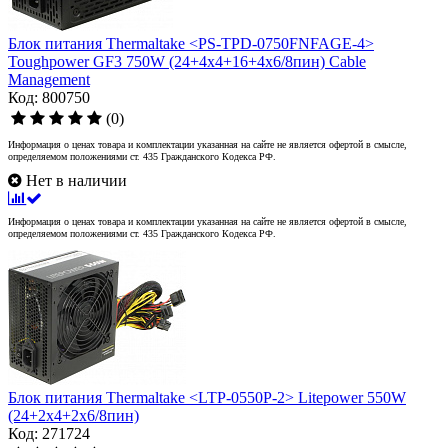
Блок питания Thermaltake <PS-TPD-0750FNFAGE-4>
Toughpower GF3 750W (24+4x4+16+4x6/8пин) Cable
Management
Код: 800750
(0)
Информация о ценах товара и комплектации указанная на сайте не является офертой в смысле,
определяемом положениями ст. 435 Гражданского Кодекса РФ.
Нет в наличии
Информация о ценах товара и комплектации указанная на сайте не является офертой в смысле,
определяемом положениями ст. 435 Гражданского Кодекса РФ.
Блок питания Thermaltake <LTP-0550P-2> Litepower 550W
(24+2x4+2х6/8пин)
Код: 271724