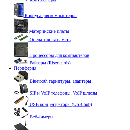
Корпуса для компьютеров
Материнские платы
Оперативная память
Процессоры для компьютеров
Райзеры (Riser cards)
Периферия
Bluetooth гарнитуры, адаптеры
SIP и VoIP телефоны, VoIP шлюзы
USB концентраторы (USB hub)
Веб-камеры