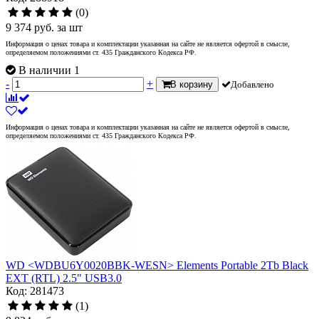
(0)
9 374
руб.
за шт
Информация о ценах товара и комплектации указанная на сайте не является офертой в смысле,
определяемом положениями ст. 435 Гражданского Кодекса РФ.
В наличии 1
-
+
В корзину
Добавлено
Информация о ценах товара и комплектации указанная на сайте не является офертой в смысле,
определяемом положениями ст. 435 Гражданского Кодекса РФ.
WD <WDBU6Y0020BBK-WESN> Elements Portable 2Tb Black
EXT (RTL) 2.5" USB3.0
Код: 281473
(1)