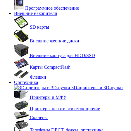
Программное обеспечение
Внешние накопители
SD карты
Внешние жесткие диски
Внешние корпуса для HDD/SSD
Карты CompactFlash
Флешки
Оргтехника
3D-принтеры и 3D-ручки
Принтеры и МФУ
Принтеры печати этикеток прочие
Сканеры
Телефоны DECT, факсы, оргтехника