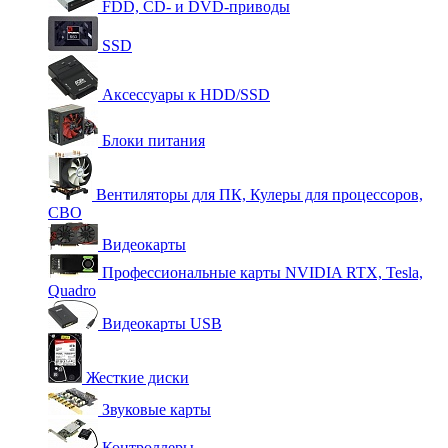
FDD, CD- и DVD-приводы
SSD
Аксессуары к HDD/SSD
Блоки питания
Вентиляторы для ПК, Кулеры для процессоров,
СВО
Видеокарты
Профессиональные карты NVIDIA RTX, Tesla,
Quadro
Видеокарты USB
Жесткие диски
Звуковые карты
Контроллеры