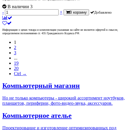
В наличии 3
-
+
В корзину
Добавлено
Информация о ценах товара и комплектации указанная на сайте не является офертой в смысле,
определяемом положениями ст. 435 Гражданского Кодекса РФ.
1
2
3
...
19
20
Ctrl →
Компьютерный магазин
Но не только компьютеры - широкий ассортимент ноутбуков,
планшетов, периферии, фото-видео-звука, аксессуаров.
Компьютерное ателье
Проектирование и изготовление оптимизированных под