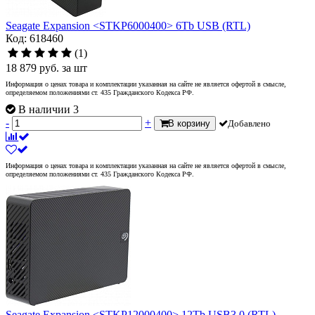
Seagate Expansion <STKP6000400> 6Tb USB (RTL)
Код: 618460
(1)
18 879
руб.
за шт
Информация о ценах товара и комплектации указанная на сайте не является офертой в смысле,
определяемом положениями ст. 435 Гражданского Кодекса РФ.
В наличии 3
-
+
В корзину
Добавлено
Информация о ценах товара и комплектации указанная на сайте не является офертой в смысле,
определяемом положениями ст. 435 Гражданского Кодекса РФ.
Seagate Expansion <STKP12000400> 12Tb USB3.0 (RTL)