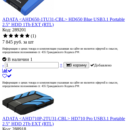
ADATA <AHD650-1TU31-CBL> HD650 Blue USB3.1 Portable
2.5" HDD 1Tb EXT (RTL)
Код: 289201
(1)
7 845
руб.
за шт
Информация о ценах товара и комплектации указанная на сайте не является офертой в смысле,
определяемом положениями ст. 435 Гражданского Кодекса РФ.
В наличии 1
-
+
В корзину
Добавлено
Информация о ценах товара и комплектации указанная на сайте не является офертой в смысле,
определяемом положениями ст. 435 Гражданского Кодекса РФ.
ADATA <AHD710P-2TU31-CBL> HD710 Pro USB3.1 Portable
2.5" HDD 2Tb EXT (RTL)
Код: 288918