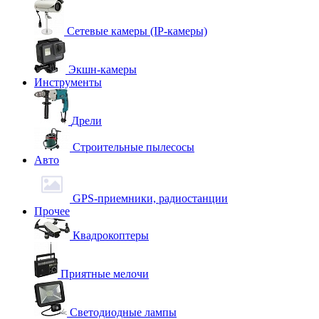
Сетевые камеры (IP-камеры)
Экшн-камеры
Инструменты
Дрели
Строительные пылесосы
Авто
GPS-приемники, радиостанции
Прочее
Квадрокоптеры
Приятные мелочи
Светодиодные лампы