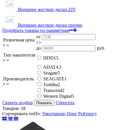
Внешние жесткие диски ZIV
Внешние жесткие диски прочие
Подобрать товары по параметрам
от
Розничная цена
до
руб.
Тип накопителя
HDD
15
ADATA
3
Seagate
5
Производитель
SEAGATE
1
Toshiba
2
Transcend
2
Western Digital
5
Скрыть подбор
Сбросить
Показать
Товаров:
18
Сортировать по
По
:
Умолчанию
Цене
Рейтингу