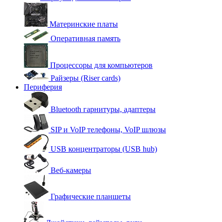
Материнские платы
Оперативная память
Процессоры для компьютеров
Райзеры (Riser cards)
Периферия
Bluetooth гарнитуры, адаптеры
SIP и VoIP телефоны, VoIP шлюзы
USB концентраторы (USB hub)
Веб-камеры
Графические планшеты