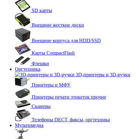
SD карты
Внешние жесткие диски
Внешние корпуса для HDD/SSD
Карты CompactFlash
Флешки
Оргтехника
3D-принтеры и 3D-ручки
Принтеры и МФУ
Принтеры печати этикеток прочие
Сканеры
Телефоны DECT, факсы, оргтехника
Мультимедиа