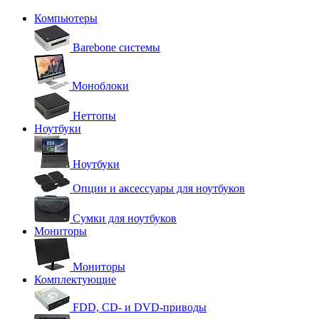
Компьютеры
Barebone системы
Моноблоки
Неттопы
Ноутбуки
Ноутбуки
Опции и аксессуары для ноутбуков
Сумки для ноутбуков
Мониторы
Мониторы
Комплектующие
FDD, CD- и DVD-приводы