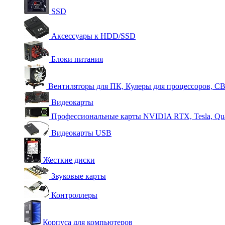
SSD
Аксессуары к HDD/SSD
Блоки питания
Вентиляторы для ПК, Кулеры для процессоров, С
Видеокарты
Профессиональные карты NVIDIA RTX, Tesla, Qu
Видеокарты USB
Жесткие диски
Звуковые карты
Контроллеры
Корпуса для компьютеров