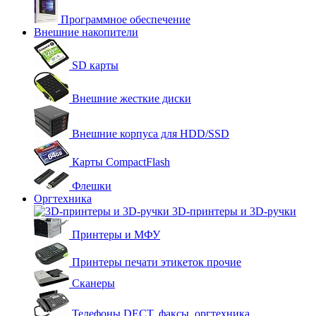
Программное обеспечение
Внешние накопители
SD карты
Внешние жесткие диски
Внешние корпуса для HDD/SSD
Карты CompactFlash
Флешки
Оргтехника
3D-принтеры и 3D-ручки
Принтеры и МФУ
Принтеры печати этикеток прочие
Сканеры
Телефоны DECT, факсы, оргтехника