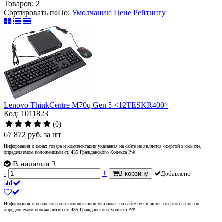
Товаров:
2
Сортировать по
По
:
Умолчанию
Цене
Рейтингу
Lenovo ThinkCentre M70q Gen 5 <12TESKR400>
Код: 1011823
(0)
67 872
руб.
за шт
Информация о ценах товара и комплектации указанная на сайте не является офертой в смысле,
определяемом положениями ст. 435 Гражданского Кодекса РФ.
В наличии 3
-
+
В корзину
Добавлено
Информация о ценах товара и комплектации указанная на сайте не является офертой в смысле,
определяемом положениями ст. 435 Гражданского Кодекса РФ.