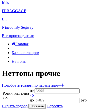
Irbis
IT BAGGAGE
LK
Ninebot By Segway
Все производители
Главная
|
Каталог товаров
|
Неттопы
Неттопы прочие
Подобрать товары по параметрам
от
Розничная цена
до
руб.
Скрыть подбор
Сбросить
Показать