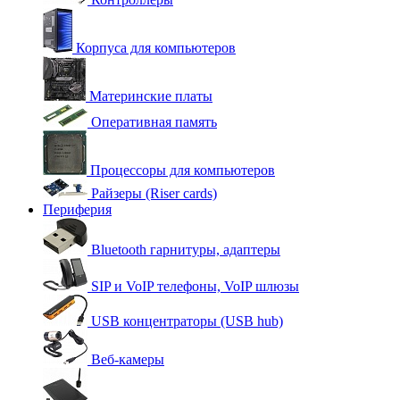
Корпуса для компьютеров
Материнские платы
Оперативная память
Процессоры для компьютеров
Райзеры (Riser cards)
Периферия
Bluetooth гарнитуры, адаптеры
SIP и VoIP телефоны, VoIP шлюзы
USB концентраторы (USB hub)
Веб-камеры