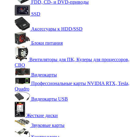
FDD, CD- и DVD-приводы
SSD
Аксессуары к HDD/SSD
Блоки питания
Вентиляторы для ПК, Кулеры для процессоров,
СВО
Видеокарты
Профессиональные карты NVIDIA RTX, Tesla,
Quadro
Видеокарты USB
Жесткие диски
Звуковые карты
Контроллеры