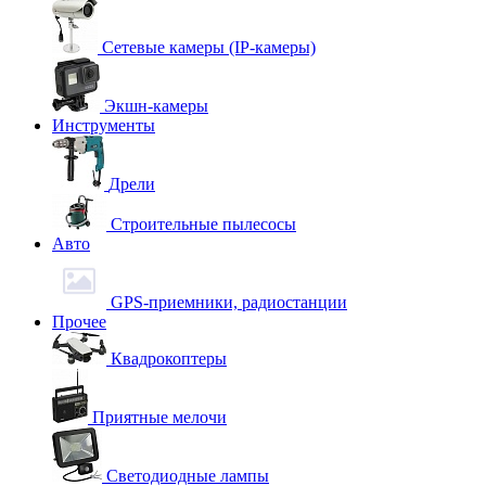
Сетевые камеры (IP-камеры)
Экшн-камеры
Инструменты
Дрели
Строительные пылесосы
Авто
GPS-приемники, радиостанции
Прочее
Квадрокоптеры
Приятные мелочи
Светодиодные лампы