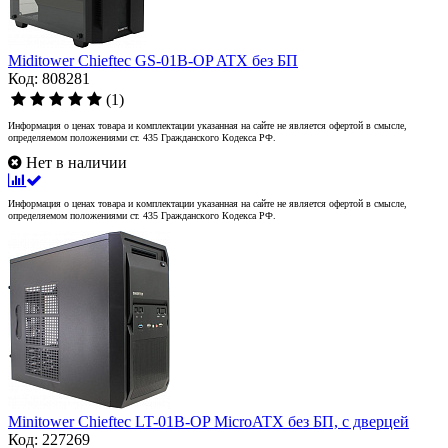
Miditower Chieftec GS-01B-OP ATX без БП
Код: 808281
(1)
Информация о ценах товара и комплектации указанная на сайте не является офертой в смысле,
определяемом положениями ст. 435 Гражданского Кодекса РФ.
Нет в наличии
Информация о ценах товара и комплектации указанная на сайте не является офертой в смысле,
определяемом положениями ст. 435 Гражданского Кодекса РФ.
Minitower Chieftec LT-01B-OP MicroATX без БП, с дверцей
Код: 227269