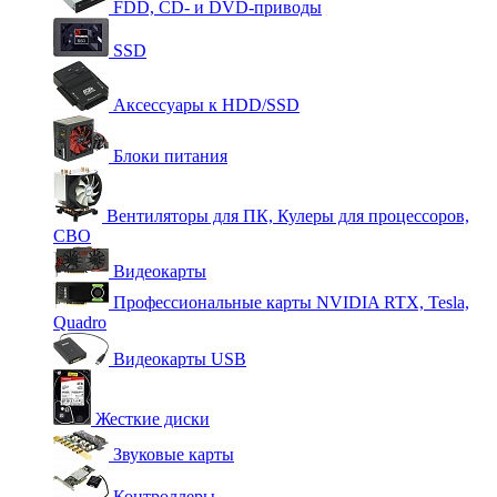
FDD, CD- и DVD-приводы
SSD
Аксессуары к HDD/SSD
Блоки питания
Вентиляторы для ПК, Кулеры для процессоров,
СВО
Видеокарты
Профессиональные карты NVIDIA RTX, Tesla,
Quadro
Видеокарты USB
Жесткие диски
Звуковые карты
Контроллеры