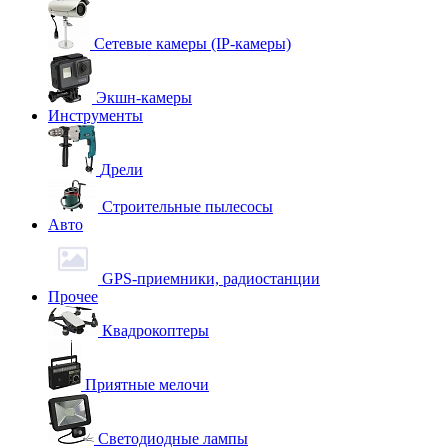
Сетевые камеры (IP-камеры)
Экшн-камеры
Инструменты
Дрели
Строительные пылесосы
Авто
GPS-приемники, радиостанции
Прочее
Квадрокоптеры
Приятные мелочи
Светодиодные лампы