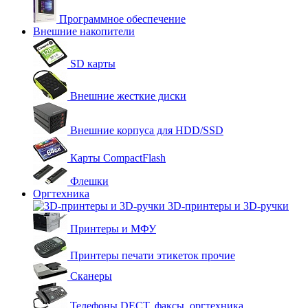
Программное обеспечение
Внешние накопители
SD карты
Внешние жесткие диски
Внешние корпуса для HDD/SSD
Карты CompactFlash
Флешки
Оргтехника
3D-принтеры и 3D-ручки
Принтеры и МФУ
Принтеры печати этикеток прочие
Сканеры
Телефоны DECT, факсы, оргтехника