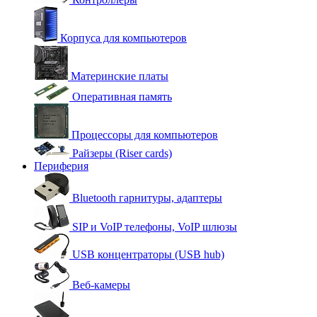
Корпуса для компьютеров
Материнские платы
Оперативная память
Процессоры для компьютеров
Райзеры (Riser cards)
Периферия
Bluetooth гарнитуры, адаптеры
SIP и VoIP телефоны, VoIP шлюзы
USB концентраторы (USB hub)
Веб-камеры