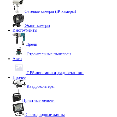
Сетевые камеры (IP-камеры)
Экшн-камеры
Инструменты
Дрели
Строительные пылесосы
Авто
GPS-приемники, радиостанции
Прочее
Квадрокоптеры
Приятные мелочи
Светодиодные лампы