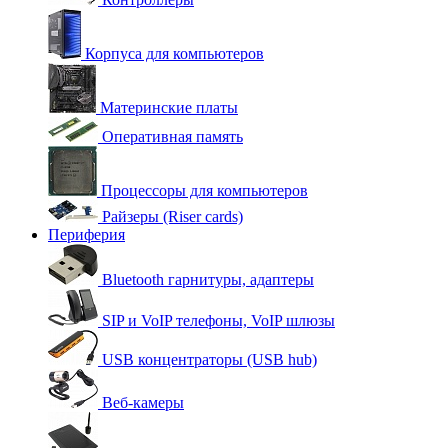
Корпуса для компьютеров
Материнские платы
Оперативная память
Процессоры для компьютеров
Райзеры (Riser cards)
Периферия
Bluetooth гарнитуры, адаптеры
SIP и VoIP телефоны, VoIP шлюзы
USB концентраторы (USB hub)
Веб-камеры