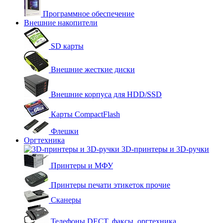
Программное обеспечение
Внешние накопители
SD карты
Внешние жесткие диски
Внешние корпуса для HDD/SSD
Карты CompactFlash
Флешки
Оргтехника
3D-принтеры и 3D-ручки
Принтеры и МФУ
Принтеры печати этикеток прочие
Сканеры
Телефоны DECT, факсы, оргтехника