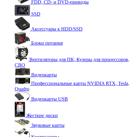
FDD, CD- и DVD-приводы
SSD
Аксессуары к HDD/SSD
Блоки питания
Вентиляторы для ПК, Кулеры для процессоров,
СВО
Видеокарты
Профессиональные карты NVIDIA RTX, Tesla,
Quadro
Видеокарты USB
Жесткие диски
Звуковые карты
Контроллеры