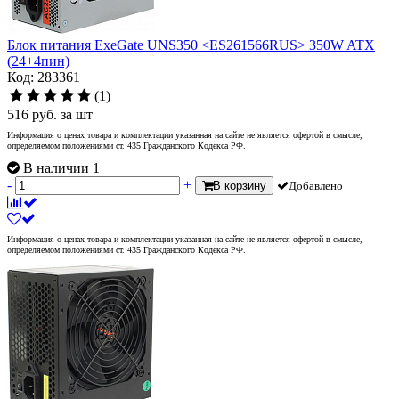
Блок питания ExeGate UNS350 <ES261566RUS> 350W ATX
(24+4пин)
Код: 283361
(1)
516
руб.
за шт
Информация о ценах товара и комплектации указанная на сайте не является офертой в смысле,
определяемом положениями ст. 435 Гражданского Кодекса РФ.
В наличии 1
-
+
В корзину
Добавлено
Информация о ценах товара и комплектации указанная на сайте не является офертой в смысле,
определяемом положениями ст. 435 Гражданского Кодекса РФ.