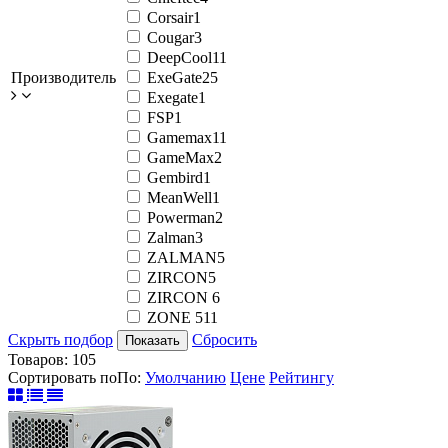
Corsair
1
Cougar
3
DeepCool
11
Производитель
ExeGate
25
Exegate
1
FSP
1
Gamemax
11
GameMax
2
Gembird
1
MeanWell
1
Powerman
2
Zalman
3
ZALMAN
5
ZIRCON
5
ZIRCON
6
ZONE 51
1
Скрыть подбор
Сбросить
Показать
Товаров:
105
Сортировать по
По
:
Умолчанию
Цене
Рейтингу