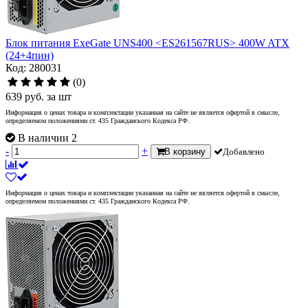
Блок питания ExeGate UNS400 <ES261567RUS> 400W ATX
(24+4пин)
Код: 280031
(0)
639
руб.
за шт
Информация о ценах товара и комплектации указанная на сайте не является офертой в смысле,
определяемом положениями ст. 435 Гражданского Кодекса РФ.
В наличии 2
-
+
В корзину
Добавлено
Информация о ценах товара и комплектации указанная на сайте не является офертой в смысле,
определяемом положениями ст. 435 Гражданского Кодекса РФ.