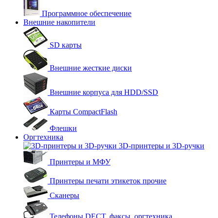
Программное обеспечение
Внешние накопители
SD карты
Внешние жесткие диски
Внешние корпуса для HDD/SSD
Карты CompactFlash
Флешки
Оргтехника
3D-принтеры и 3D-ручки
Принтеры и МФУ
Принтеры печати этикеток прочие
Сканеры
Телефоны DECT, факсы, оргтехника