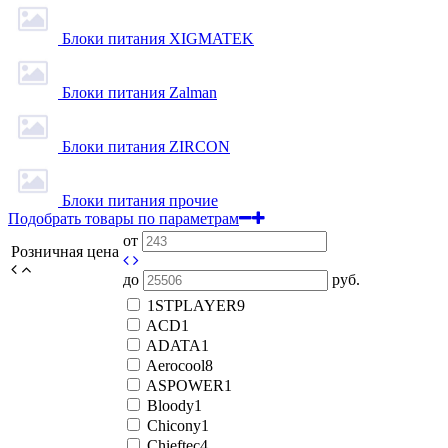
Блоки питания XIGMATEK
Блоки питания Zalman
Блоки питания ZIRCON
Блоки питания прочие
Подобрать товары по параметрам
от
Розничная цена
до
руб.
1STPLAYER
9
ACD
1
ADATA
1
Aerocool
8
ASPOWER
1
Bloody
1
Chicony
1
Chieftec
4