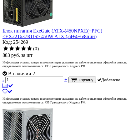
Блок питания ExeGate (ATX-)450NPXE(+PFC)
<EX221637RUS> 450W ATX (24+4+6/8пин)
Код: 254269
(0)
883
руб.
за шт
Информация о ценах товара и комплектации указанная на сайте не является офертой в смысле,
определяемом положениями ст. 435 Гражданского Кодекса РФ.
В наличии 2
-
+
В корзину
Добавлено
Информация о ценах товара и комплектации указанная на сайте не является офертой в смысле,
определяемом положениями ст. 435 Гражданского Кодекса РФ.