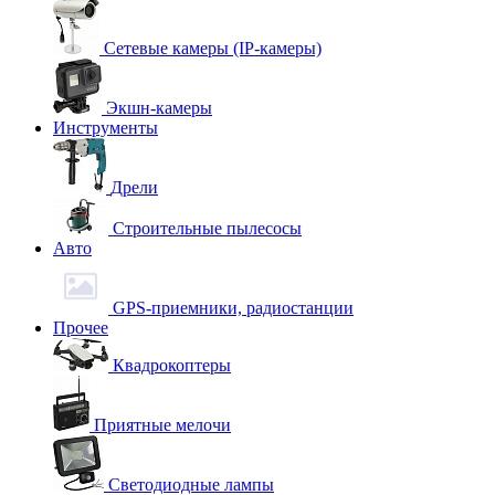
Сетевые камеры (IP-камеры)
Экшн-камеры
Инструменты
Дрели
Строительные пылесосы
Авто
GPS-приемники, радиостанции
Прочее
Квадрокоптеры
Приятные мелочи
Светодиодные лампы