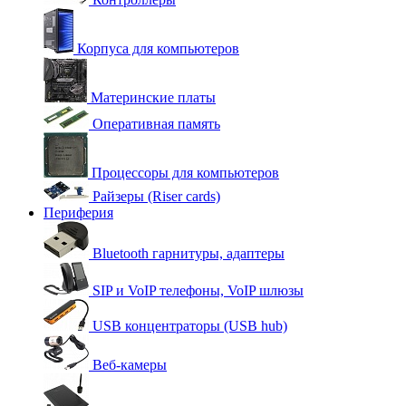
Корпуса для компьютеров
Материнские платы
Оперативная память
Процессоры для компьютеров
Райзеры (Riser cards)
Периферия
Bluetooth гарнитуры, адаптеры
SIP и VoIP телефоны, VoIP шлюзы
USB концентраторы (USB hub)
Веб-камеры