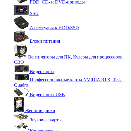
FDD, CD- и DVD-приводы
SSD
Аксессуары к HDD/SSD
Блоки питания
Вентиляторы для ПК, Кулеры для процессоров,
СВО
Видеокарты
Профессиональные карты NVIDIA RTX, Tesla,
Quadro
Видеокарты USB
Жесткие диски
Звуковые карты
Контроллеры