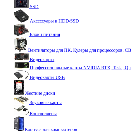
SSD
Аксессуары к HDD/SSD
Блоки питания
Вентиляторы для ПК, Кулеры для процессоров, С
Видеокарты
Профессиональные карты NVIDIA RTX, Tesla, Qu
Видеокарты USB
Жесткие диски
Звуковые карты
Контроллеры
Корпуса для компьютеров