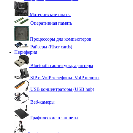
Материнские платы
Оперативная память
Процессоры для компьютеров
Райзеры (Riser cards)
Периферия
Bluetooth гарнитуры, адаптеры
SIP и VoIP телефоны, VoIP шлюзы
USB концентраторы (USB hub)
Веб-камеры
Графические планшеты