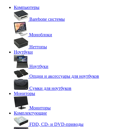
Компьютеры
Barebone системы
Моноблоки
Неттопы
Ноутбуки
Ноутбуки
Опции и аксессуары для ноутбуков
Сумки для ноутбуков
Мониторы
Мониторы
Комплектующие
FDD, CD- и DVD-приводы