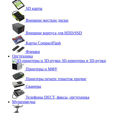
SD карты
Внешние жесткие диски
Внешние корпуса для HDD/SSD
Карты CompactFlash
Флешки
Оргтехника
3D-принтеры и 3D-ручки
Принтеры и МФУ
Принтеры печати этикеток прочие
Сканеры
Телефоны DECT, факсы, оргтехника
Мультимедиа