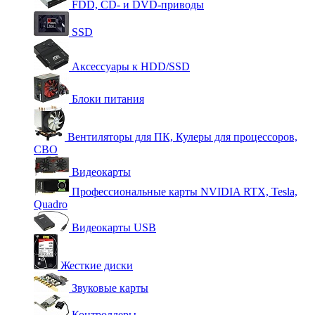
FDD, CD- и DVD-приводы
SSD
Аксессуары к HDD/SSD
Блоки питания
Вентиляторы для ПК, Кулеры для процессоров,
СВО
Видеокарты
Профессиональные карты NVIDIA RTX, Tesla,
Quadro
Видеокарты USB
Жесткие диски
Звуковые карты
Контроллеры