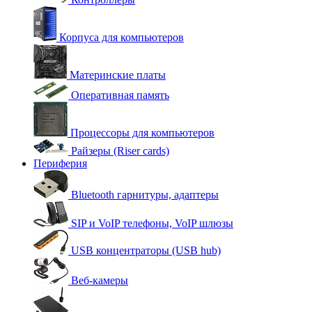
Корпуса для компьютеров
Материнские платы
Оперативная память
Процессоры для компьютеров
Райзеры (Riser cards)
Периферия
Bluetooth гарнитуры, адаптеры
SIP и VoIP телефоны, VoIP шлюзы
USB концентраторы (USB hub)
Веб-камеры