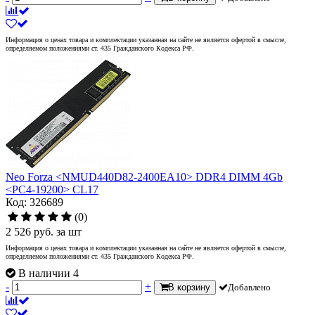
Информация о ценах товара и комплектации указанная на сайте не является офертой в смысле,
определяемом положениями ст. 435 Гражданского Кодекса РФ.
Neo Forza <NMUD440D82-2400EA10> DDR4 DIMM 4Gb
<PC4-19200> CL17
Код: 326689
(0)
2 526
руб.
за шт
Информация о ценах товара и комплектации указанная на сайте не является офертой в смысле,
определяемом положениями ст. 435 Гражданского Кодекса РФ.
В наличии 4
-
+
В корзину
Добавлено