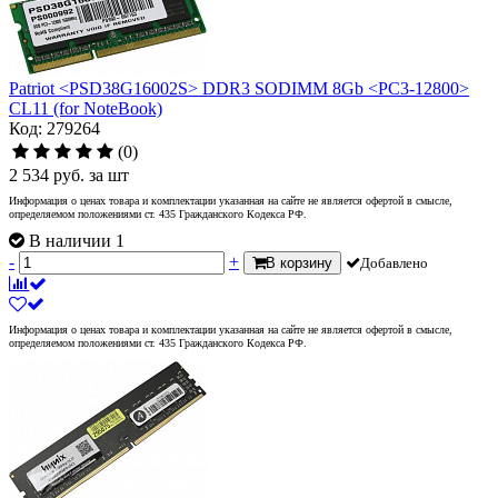
Patriot <PSD38G16002S> DDR3 SODIMM 8Gb <PC3-12800>
CL11 (for NoteBook)
Код: 279264
(0)
2 534
руб.
за шт
Информация о ценах товара и комплектации указанная на сайте не является офертой в смысле,
определяемом положениями ст. 435 Гражданского Кодекса РФ.
В наличии 1
-
+
В корзину
Добавлено
Информация о ценах товара и комплектации указанная на сайте не является офертой в смысле,
определяемом положениями ст. 435 Гражданского Кодекса РФ.