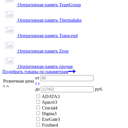
Оперативная память TeamGroup
Оперативная память Thermaltake
Оперативная память Transcend
Оперативная память Zeon
Оперативная память прочая
Подобрать товары по параметрам
от
Розничная цена
до
руб.
ADATA
3
Apacer
3
Crucial
4
Digma
3
ExeGate
3
Foxline
4