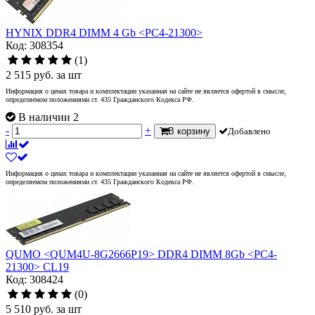
HYNIX DDR4 DIMM 4 Gb <PC4-21300>
Код: 308354
(1)
2 515
руб.
за шт
Информация о ценах товара и комплектации указанная на сайте не является офертой в смысле,
определяемом положениями ст. 435 Гражданского Кодекса РФ.
В наличии 2
-
+
В корзину
Добавлено
Информация о ценах товара и комплектации указанная на сайте не является офертой в смысле,
определяемом положениями ст. 435 Гражданского Кодекса РФ.
QUMO <QUM4U-8G2666P19> DDR4 DIMM 8Gb <PC4-
21300> CL19
Код: 308424
(0)
5 510
руб.
за шт