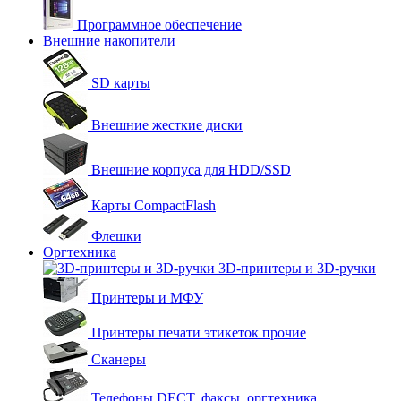
Программное обеспечение
Внешние накопители
SD карты
Внешние жесткие диски
Внешние корпуса для HDD/SSD
Карты CompactFlash
Флешки
Оргтехника
3D-принтеры и 3D-ручки
Принтеры и МФУ
Принтеры печати этикеток прочие
Сканеры
Телефоны DECT, факсы, оргтехника