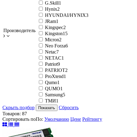
G.Skill
1
Hynix
2
HYUNDAI/HYNIX
3
JRam
1
Kingspec
2
Производитель
Kingston
15
Micron
2
Neo Forza
6
Netac
7
NETAC
1
Patriot
9
PATRIOT
2
ProXtend
1
Qumo
1
QUMO
1
Samsung
5
ТМИ
1
Скрыть подбор
Сбросить
Показать
Товаров:
87
Сортировать по
По
:
Умолчанию
Цене
Рейтингу