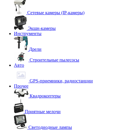
Сетевые камеры (IP-камеры)
Экшн-камеры
Инструменты
Дрели
Строительные пылесосы
Авто
GPS-приемники, радиостанции
Прочее
Квадрокоптеры
Приятные мелочи
Светодиодные лампы