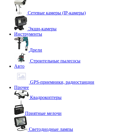
Сетевые камеры (IP-камеры)
Экшн-камеры
Инструменты
Дрели
Строительные пылесосы
Авто
GPS-приемники, радиостанции
Прочее
Квадрокоптеры
Приятные мелочи
Светодиодные лампы