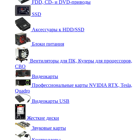
FDD, CD- и DVD-приводы
SSD
Аксессуары к HDD/SSD
Блоки питания
Вентиляторы для ПК, Кулеры для процессоров,
СВО
Видеокарты
Профессиональные карты NVIDIA RTX, Tesla,
Quadro
Видеокарты USB
Жесткие диски
Звуковые карты
Контроллеры