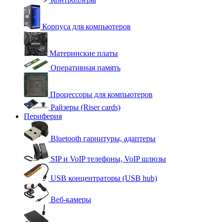
Корпуса для компьютеров
Материнские платы
Оперативная память
Процессоры для компьютеров
Райзеры (Riser cards)
Периферия
Bluetooth гарнитуры, адаптеры
SIP и VoIP телефоны, VoIP шлюзы
USB концентраторы (USB hub)
Веб-камеры