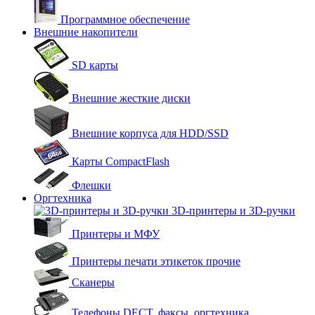
Программное обеспечение
Внешние накопители
SD карты
Внешние жесткие диски
Внешние корпуса для HDD/SSD
Карты CompactFlash
Флешки
Оргтехника
3D-принтеры и 3D-ручки
Принтеры и МФУ
Принтеры печати этикеток прочие
Сканеры
Телефоны DECT, факсы, оргтехника