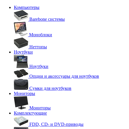
Компьютеры
Barebone системы
Моноблоки
Неттопы
Ноутбуки
Ноутбуки
Опции и аксессуары для ноутбуков
Сумки для ноутбуков
Мониторы
Мониторы
Комплектующие
FDD, CD- и DVD-приводы