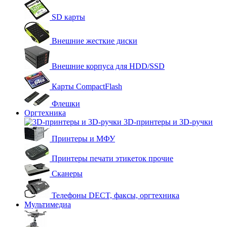
SD карты
Внешние жесткие диски
Внешние корпуса для HDD/SSD
Карты CompactFlash
Флешки
Оргтехника
3D-принтеры и 3D-ручки
Принтеры и МФУ
Принтеры печати этикеток прочие
Сканеры
Телефоны DECT, факсы, оргтехника
Мультимедиа