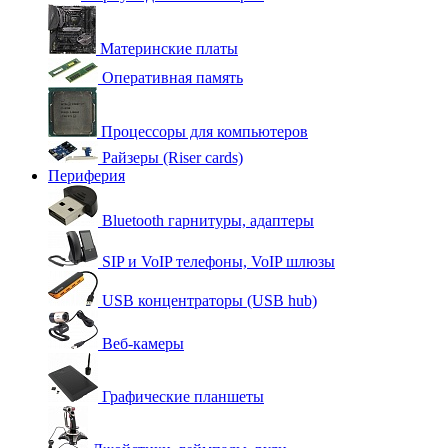
Материнские платы
Оперативная память
Процессоры для компьютеров
Райзеры (Riser cards)
Периферия
Bluetooth гарнитуры, адаптеры
SIP и VoIP телефоны, VoIP шлюзы
USB концентраторы (USB hub)
Веб-камеры
Графические планшеты