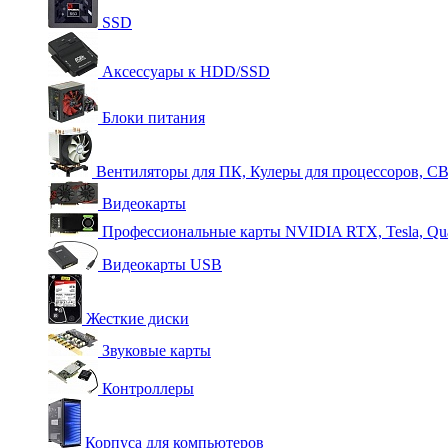
SSD
Аксессуары к HDD/SSD
Блоки питания
Вентиляторы для ПК, Кулеры для процессоров, С
Видеокарты
Профессиональные карты NVIDIA RTX, Tesla, Qu
Видеокарты USB
Жесткие диски
Звуковые карты
Контроллеры
Корпуса для компьютеров