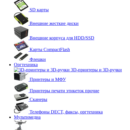
SD карты
Внешние жесткие диски
Внешние корпуса для HDD/SSD
Карты CompactFlash
Флешки
Оргтехника
3D-принтеры и 3D-ручки
Принтеры и МФУ
Принтеры печати этикеток прочие
Сканеры
Телефоны DECT, факсы, оргтехника
Мультимедиа