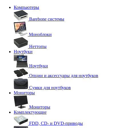
Компьютеры
Barebone системы
Моноблоки
Неттопы
Ноутбуки
Ноутбуки
Опции и аксессуары для ноутбуков
Сумки для ноутбуков
Мониторы
Мониторы
Комплектующие
FDD, CD- и DVD-приводы