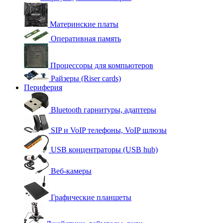
Материнские платы
Оперативная память
Процессоры для компьютеров
Райзеры (Riser cards)
Периферия
Bluetooth гарнитуры, адаптеры
SIP и VoIP телефоны, VoIP шлюзы
USB концентраторы (USB hub)
Веб-камеры
Графические планшеты