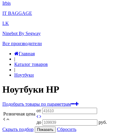
Irbis
IT BAGGAGE
LK
Ninebot By Segway
Все производители
Главная
|
Каталог товаров
|
Ноутбуки
Ноутбуки HP
Подобрать товары по параметрам
от
Розничная цена
до
руб.
Скрыть подбор
Сбросить
Показать