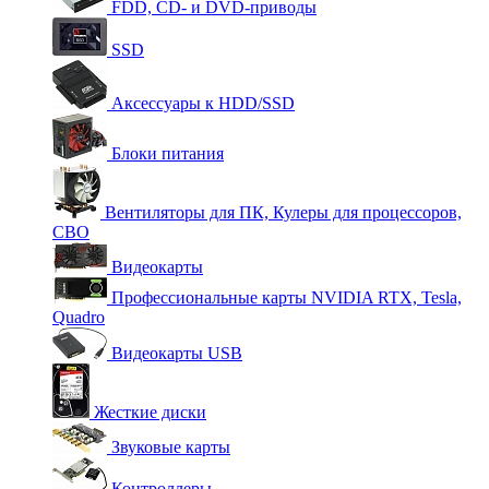
FDD, CD- и DVD-приводы
SSD
Аксессуары к HDD/SSD
Блоки питания
Вентиляторы для ПК, Кулеры для процессоров,
СВО
Видеокарты
Профессиональные карты NVIDIA RTX, Tesla,
Quadro
Видеокарты USB
Жесткие диски
Звуковые карты
Контроллеры