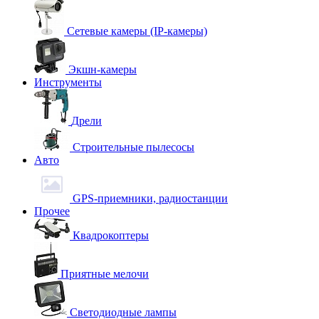
Сетевые камеры (IP-камеры)
Экшн-камеры
Инструменты
Дрели
Строительные пылесосы
Авто
GPS-приемники, радиостанции
Прочее
Квадрокоптеры
Приятные мелочи
Светодиодные лампы