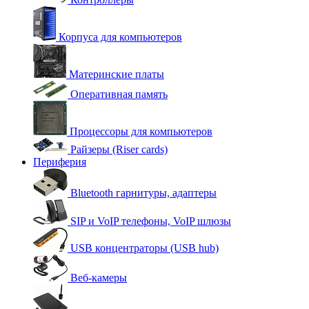
Корпуса для компьютеров
Материнские платы
Оперативная память
Процессоры для компьютеров
Райзеры (Riser cards)
Периферия
Bluetooth гарнитуры, адаптеры
SIP и VoIP телефоны, VoIP шлюзы
USB концентраторы (USB hub)
Веб-камеры