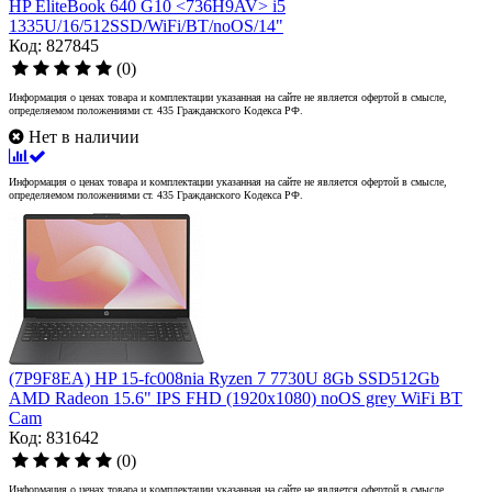
HP EliteBook 640 G10 <736H9AV> i5
1335U/16/512SSD/WiFi/BT/noOS/14"
Код: 827845
(0)
Информация о ценах товара и комплектации указанная на сайте не является офертой в смысле,
определяемом положениями ст. 435 Гражданского Кодекса РФ.
Нет в наличии
Информация о ценах товара и комплектации указанная на сайте не является офертой в смысле,
определяемом положениями ст. 435 Гражданского Кодекса РФ.
(7P9F8EA) HP 15-fc008nia Ryzen 7 7730U 8Gb SSD512Gb
AMD Radeon 15.6" IPS FHD (1920x1080) noOS grey WiFi BT
Cam
Код: 831642
(0)
Информация о ценах товара и комплектации указанная на сайте не является офертой в смысле,