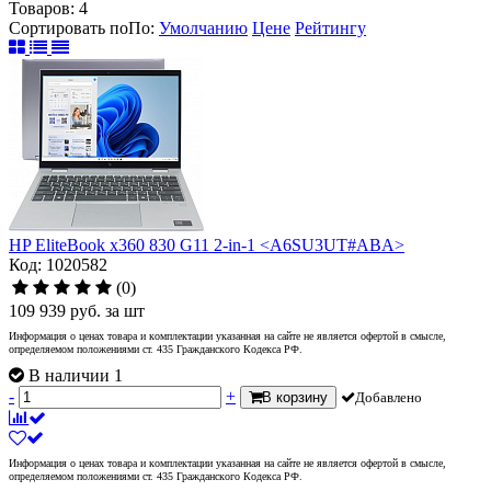
Товаров:
4
Сортировать по
По
:
Умолчанию
Цене
Рейтингу
HP EliteBook x360 830 G11 2-in-1 <A6SU3UT#ABA>
Код: 1020582
(0)
109 939
руб.
за шт
Информация о ценах товара и комплектации указанная на сайте не является офертой в смысле,
определяемом положениями ст. 435 Гражданского Кодекса РФ.
В наличии 1
-
+
В корзину
Добавлено
Информация о ценах товара и комплектации указанная на сайте не является офертой в смысле,
определяемом положениями ст. 435 Гражданского Кодекса РФ.