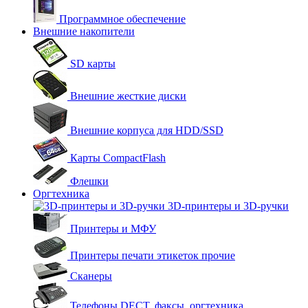
Программное обеспечение
Внешние накопители
SD карты
Внешние жесткие диски
Внешние корпуса для HDD/SSD
Карты CompactFlash
Флешки
Оргтехника
3D-принтеры и 3D-ручки
Принтеры и МФУ
Принтеры печати этикеток прочие
Сканеры
Телефоны DECT, факсы, оргтехника