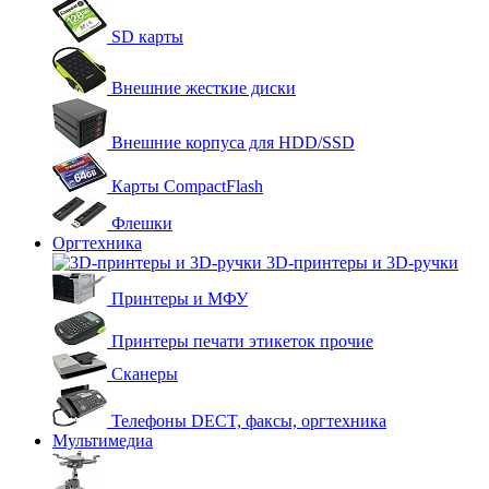
SD карты
Внешние жесткие диски
Внешние корпуса для HDD/SSD
Карты CompactFlash
Флешки
Оргтехника
3D-принтеры и 3D-ручки
Принтеры и МФУ
Принтеры печати этикеток прочие
Сканеры
Телефоны DECT, факсы, оргтехника
Мультимедиа