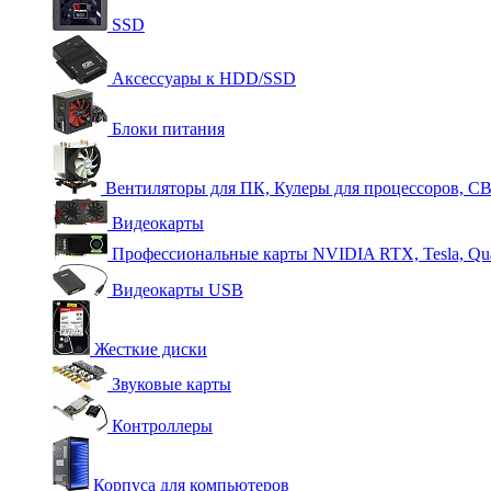
SSD
Аксессуары к HDD/SSD
Блоки питания
Вентиляторы для ПК, Кулеры для процессоров, С
Видеокарты
Профессиональные карты NVIDIA RTX, Tesla, Qu
Видеокарты USB
Жесткие диски
Звуковые карты
Контроллеры
Корпуса для компьютеров