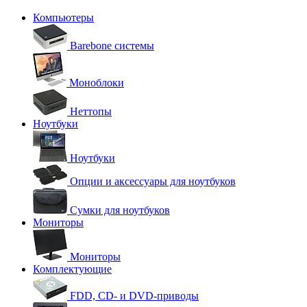
Компьютеры
Barebone системы
Моноблоки
Неттопы
Ноутбуки
Ноутбуки
Опции и аксессуары для ноутбуков
Сумки для ноутбуков
Мониторы
Мониторы
Комплектующие
FDD, CD- и DVD-приводы