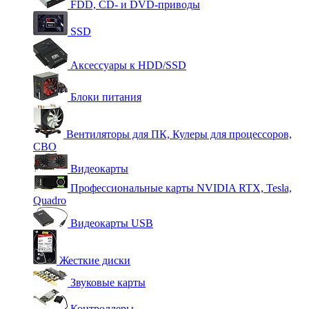
FDD, CD- и DVD-приводы
SSD
Аксессуары к HDD/SSD
Блоки питания
Вентиляторы для ПК, Кулеры для процессоров,
СВО
Видеокарты
Профессиональные карты NVIDIA RTX, Tesla,
Quadro
Видеокарты USB
Жесткие диски
Звуковые карты
Контроллеры