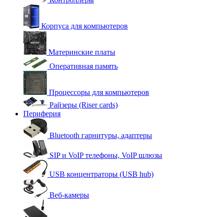
Корпуса для компьютеров
Материнские платы
Оперативная память
Процессоры для компьютеров
Райзеры (Riser cards)
Периферия
Bluetooth гарнитуры, адаптеры
SIP и VoIP телефоны, VoIP шлюзы
USB концентраторы (USB hub)
Веб-камеры