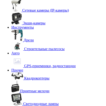
Сетевые камеры (IP-камеры)
Экшн-камеры
Инструменты
Дрели
Строительные пылесосы
Авто
GPS-приемники, радиостанции
Прочее
Квадрокоптеры
Приятные мелочи
Светодиодные лампы