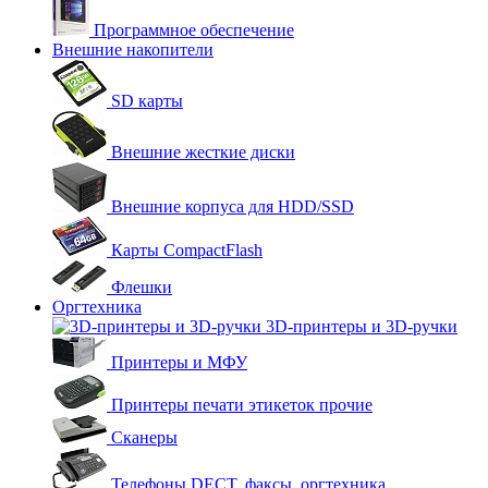
Программное обеспечение
Внешние накопители
SD карты
Внешние жесткие диски
Внешние корпуса для HDD/SSD
Карты CompactFlash
Флешки
Оргтехника
3D-принтеры и 3D-ручки
Принтеры и МФУ
Принтеры печати этикеток прочие
Сканеры
Телефоны DECT, факсы, оргтехника