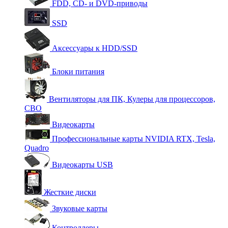
FDD, CD- и DVD-приводы
SSD
Аксессуары к HDD/SSD
Блоки питания
Вентиляторы для ПК, Кулеры для процессоров,
СВО
Видеокарты
Профессиональные карты NVIDIA RTX, Tesla,
Quadro
Видеокарты USB
Жесткие диски
Звуковые карты
Контроллеры