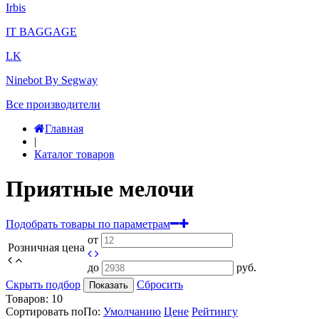
Irbis
IT BAGGAGE
LK
Ninebot By Segway
Все производители
Главная
|
Каталог товаров
Приятные мелочи
Подобрать товары по параметрам
от
Розничная цена
до
руб.
Скрыть подбор
Сбросить
Показать
Товаров:
10
Сортировать по
По
:
Умолчанию
Цене
Рейтингу