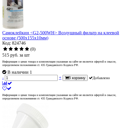
Самоклейкин <G2-500WH> Воздушный фильтр на клеевой
основе (500x155x10мм)
Код: 824746
(0)
515
руб.
за шт
Информация о ценах товара и комплектации указанная на сайте не является офертой в смысле,
определяемом положениями ст. 435 Гражданского Кодекса РФ.
В наличии 1
-
+
В корзину
Добавлено
Информация о ценах товара и комплектации указанная на сайте не является офертой в смысле,
определяемом положениями ст. 435 Гражданского Кодекса РФ.