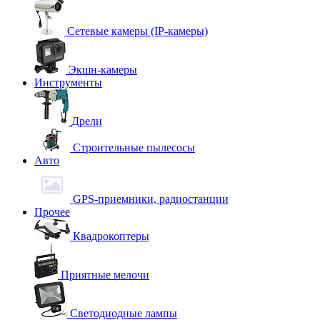
Сетевые камеры (IP-камеры)
Экшн-камеры
Инструменты
Дрели
Строительные пылесосы
Авто
GPS-приемники, радиостанции
Прочее
Квадрокоптеры
Приятные мелочи
Светодиодные лампы