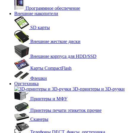
Программное обеспечение
Внешние накопители
SD карты
Внешние жесткие диски
Внешние корпуса для HDD/SSD
Карты CompactFlash
Флешки
Оргтехника
3D-принтеры и 3D-ручки
Принтеры и МФУ
Принтеры печати этикеток прочие
Сканеры
Телефоны DECT, факсы, оргтехника