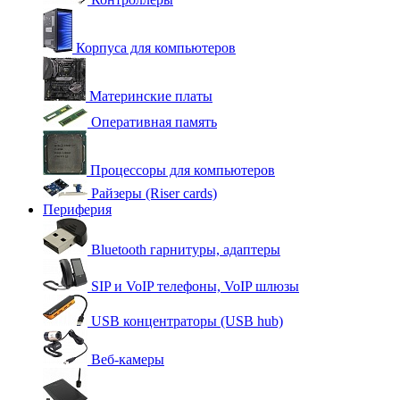
Корпуса для компьютеров
Материнские платы
Оперативная память
Процессоры для компьютеров
Райзеры (Riser cards)
Периферия
Bluetooth гарнитуры, адаптеры
SIP и VoIP телефоны, VoIP шлюзы
USB концентраторы (USB hub)
Веб-камеры